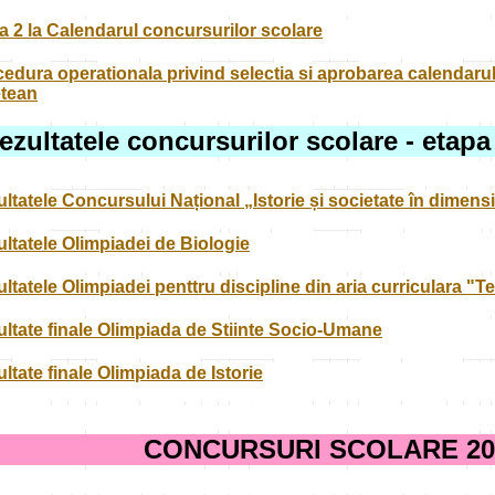
a 2 la Calendarul concursurilor scolare
edura operationala privind selectia si aprobarea calendarulu
etean
ezultatele concursurilor scolare - etap
ltatele Concursului Național „Istorie și societate în dimens
ltatele Olimpiadei de Biologie
ltatele Olimpiadei penttru discipline din aria curriculara "T
ltate finale Olimpiada de Stiinte Socio-Umane
ltate finale Olimpiada de Istorie
CONCURSURI SCOLARE 202