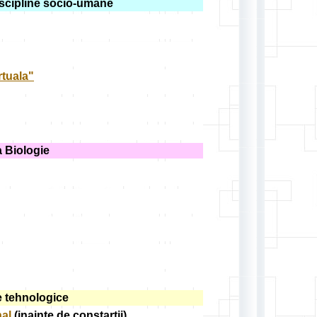
discipline socio-umane
rtuala"
a Biologie
e tehnologice
nal
(inainte de constartii)