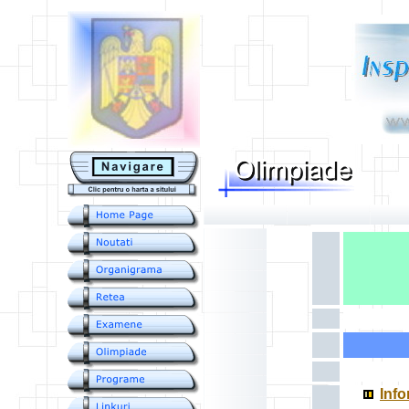
....
Info