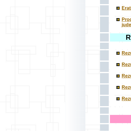
Erat
Proc
jud
R
Rezu
Rezu
Rezu
Rezu
Rezu