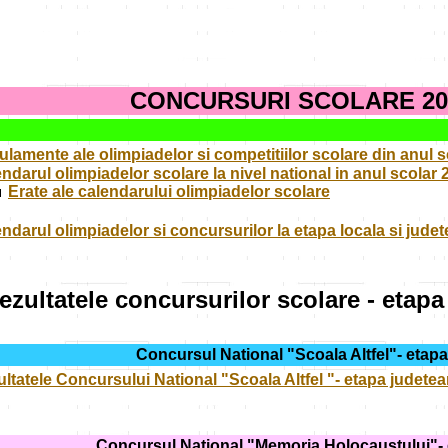
CONCURSURI SCOLARE 202
lamente ale olimpiadelor si competitiilor scolare din anul s
ndarul olimpiadelor scolare la nivel national in anul scolar
Erate ale calendarului olimpiadelor scolare
ndarul olimpiadelor si concursurilor la etapa locala si jude
ezultatele concursurilor scolare - etap
Concursul National "Scoala Altfel"- etap
ltatele
Concursului National "Scoala Altfel "- etapa judete
Concursul National "Memoria Holocaustului"- 