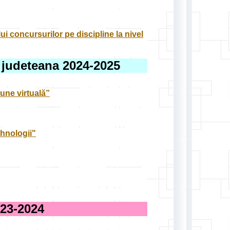
i concursurilor pe discipline la nivel
a judeteana 2024-2025
iune virtuală”
ehnologii"
3-2024