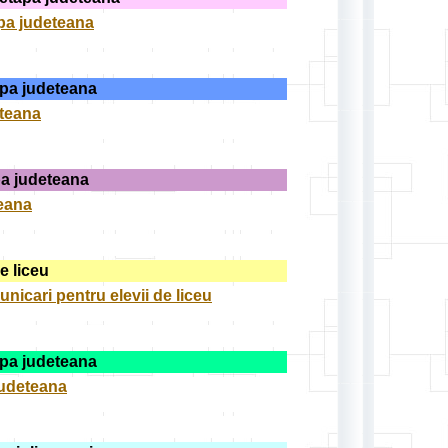
pa judeteana
apa judeteana
eteana
pa judeteana
teana
e liceu
unicari pentru elevii de liceu
apa judeteana
judeteana