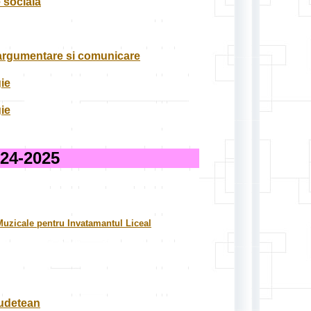
 sociala
, argumentare si comunicare
ie
ie
4-2025
Muzicale pentru Invatamantul Liceal
judetean