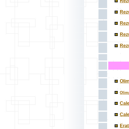
Rezu
Rezu
Rezu
Rezu
Rezu
Olim
Olimp
Cale
Cale
Erat