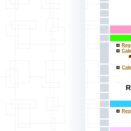
Regu
Cale
Cale
R
Rezu