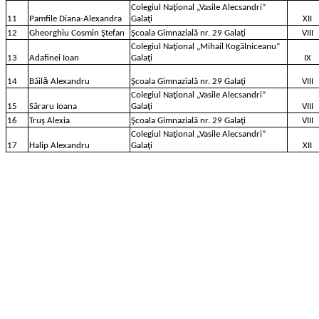
Colegiul Naţional „Vasile Alecsandri”
11
Pamfile Diana-Alexandra
Galaţi
XII
12
Gheorghiu Cosmin Ştefan
Şcoala Gimnazială nr. 29 Galaţi
VIII
Colegiul Naţional „Mihail Kogălniceanu”
13
Adafinei Ioan
Galaţi
IX
ӑ
14
Băil
Alexandru
Şcoala Gimnazială nr. 29 Galaţi
VIII
Colegiul Naţional „Vasile Alecsandri”
15
Săraru Ioana
Galaţi
VIII
16
Truş Alexia
Şcoala Gimnazială nr. 29 Galaţi
VIII
Colegiul Naţional „Vasile Alecsandri”
17
Halip Alexandru
Galaţi
XII