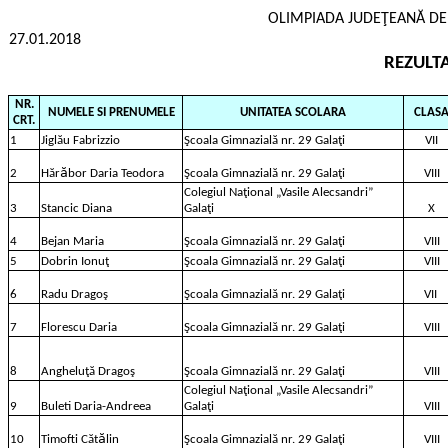
OLIMPIADA JUDEŢEANĂ DE
27.01.2018
REZULTA
NR.
NUMELE SI PRENUMELE
UNITATEA SCOLARA
CLAS
CRT.
1
Jiglău Fabrizzio
Şcoala Gimnazială nr. 29 Galaţi
VII
ӑ
2
Hăr
bor Daria Teodora
Şcoala Gimnazială nr. 29 Galaţi
VIII
Colegiul Naţional „Vasile Alecsandri”
3
Stancic Diana
Galaţi
X
4
Bejan Maria
Şcoala Gimnazială nr. 29 Galaţi
VIII
5
Dobrin Ionuţ
Şcoala Gimnazială nr. 29 Galaţi
VIII
6
Radu Dragoş
Şcoala Gimnazială nr. 29 Galaţi
VII
7
Florescu Daria
Şcoala Gimnazială nr. 29 Galaţi
VIII
8
Angheluţă Dragoş
Şcoala Gimnazială nr. 29 Galaţi
VIII
Colegiul Naţional „Vasile Alecsandri”
9
Buleti Daria-Andreea
Galaţi
VIII
ӑ
10
Timofti Căt
lin
Şcoala Gimnazială nr. 29 Galaţi
VIII