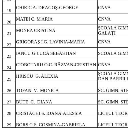
CHIRIC A. DRAGOŞ-GEORGE
CNVA
19
MATEI C. M ARIA
CNVA
20
ŞCOALA GIM
MONEA CRISTINA
GALAŢI
21
GRIGORAŞ I.G. LAVINIA-MARIA
CNVA
22
IANCU G LUCA SEBASTIAN
SCOALA GIMN
23
CIOBOTARU O.C. RĂZVAN-CRISTIAN
CNVA
24
ŞCOALA GIM
HRISCU
G. ALEXIA
DAN BARBIL
25
TOFAN
V.
MONICA
SC. GIMN. S
26
BUTE
C.
DIANA
SC. GIMN. S
27
CRISTACHI S. IOANA-ALESSIA
LICEUL TEOR
28
BORȘ G.S. COSMINA-GABRIELA
LICEUL TEOR
29