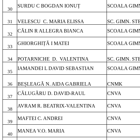
SURDU C BOGDAN IONUȚ
SCOALA GIMN
30
VELESCU
C. MARIA ELISSA
SC. GIMN. S
31
CĂLIN R ALLEGRA BIANCA
SCOALA GIMN
32
GHIORGHIȚĂ I MATEI
SCOALA GIMN
33
POTARNICHE
D.
VALENTINA
SC. GIMN. S
34
IAMANDEI L DAVID SEBASTIAN
SCOALA GIMN
35
BEȘLEAGĂ N. AIDA GABRIELA
CNMK
36
CĂLUGĂRU D. DAVID-RAUL
CNVA
37
AVRAM R. BEATRIX-VALENTINA
CNVA
38
MAFTEI C. ANDREI
CNVA
39
MANEA V.O. MARIA
CNVA
40