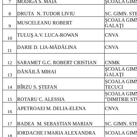
MODIGA S. MAIA
ŞCOALA GIMN
7
DRUTA
N. TUDOR LIVIU
SC. GIMN. S
8
ŞCOALA GIM
MUSCELEANU ROBERT
GALAŢI
9
TULUŞ A.V. LUCA-ROWAN
CNVA
10
DARIE D. LIA-MĂDĂLINA
CNVA
11
SARAMET G.C. ROBERT CRISTIAN
CNMK
12
ŞCOALA GIM
DĂNĂILĂ MIHAI
GALAŢI
13
ȘCOALA GIMN
BÎRZU S. ȘTEFAN
TECUCI
14
ȘCOALA GIM
ROTARU C
.
ALESSIA
"DIMITRIE S
15
APETROAEI M. DELIA-ELENA
CNVA
16
BADEA
M. SEBASTIAN MARIAN
SC. GIMN. S
17
IORDACHE I MARIA ALEXANDRA
SCOALA GIMN
18