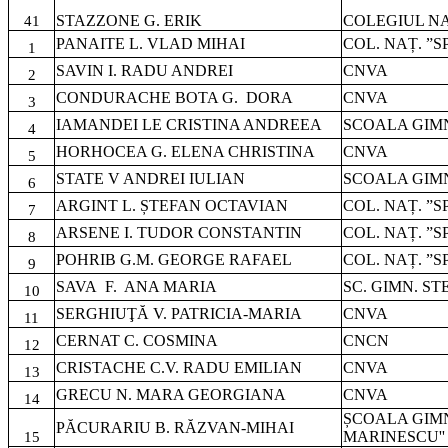
STAZZONE G. ERIK
COLEGIUL NA
41
PANAITE L. VLAD MIHAI
COL. NAȚ. ”S
1
SAVIN I. RADU ANDREI
CNVA
2
CONDURACHE BOTA G.
DORA
CNVA
3
IAMANDEI LE CRISTINA ANDREEA
SCOALA GIMN
4
HORHOCEA G. ELENA CHRISTINA
CNVA
5
STATE V ANDREI IULIAN
SCOALA GIMN
6
ARGINT L. ȘTEFAN OCTAVIAN
COL. NAȚ. ”S
7
ARSENE I. TUDOR CONSTANTIN
COL. NAȚ. ”S
8
POHRIB G.M. GEORGE RAFAEL
COL. NAȚ. ”S
9
SAVA
F.
ANA MARIA
SC. GIMN. S
10
SERGHIUŢĂ V. PATRICIA-MARIA
CNVA
11
CERNAT C. COSMINA
CNCN
12
CRISTACHE C.V. RADU EMILIAN
CNVA
13
GRECU N. MARA GEORGIANA
CNVA
14
ȘCOALA GIMN
PĂCURARIU B. RĂZVAN-MIHAI
MARINESCU''
15