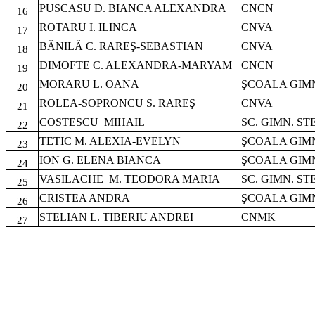
PUSCASU D. BIANCA ALEXANDRA
CNCN
16
ROTARU I. ILINCA
CNVA
17
BĂNILĂ C. RAREŞ-SEBASTIAN
CNVA
18
DIMOFTE C. ALEXANDRA-MARYAM
CNCN
19
MORARU L. OANA
ŞCOALA GIMN
20
ROLEA-SOPRONCU S. RAREŞ
CNVA
21
COSTESCU
MIHAIL
SC. GIMN. S
22
TETIC M. ALEXIA-EVELYN
ŞCOALA GIMN
23
ION G. ELENA BIANCA
ŞCOALA GIMN
24
VASILACHE
M. TEODORA MARIA
SC. GIMN. S
25
CRISTEA ANDRA
ŞCOALA GIMN
26
STELIAN L. TIBERIU ANDREI
CNMK
27