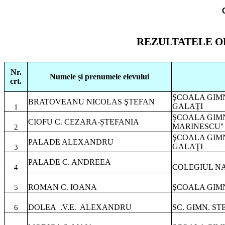
REZULTATELE OL
Nr.
Numele și prenumele elevului
crt.
ŞCOALA GIM
BRATOVEANU NICOLAS ŞTEFAN
GALAŢI
1
ȘCOALA GIMN
CIOFU C. CEZARA-ȘTEFANIA
MARINESCU''
2
ŞCOALA GIM
PALADE ALEXANDRU
GALAŢI
3
PALADE C. ANDREEA
COLEGIUL NA
4
ROMAN C. IOANA
ŞCOALA GIMN
5
DOLEA
.V.E.
ALEXANDRU
SC. GIMN. S
6