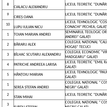
8
LICEUL TEORETIC ”DUNĂR
CIALACU ALEXANDRU
9
LICEUL TEORETIC ”DUNĂR
CIREȘ OANA
LICEUL TEHNOLOGIC "CO
10
CONACHI" PECHEA, GALAȚ
LUPU IULIAN NICU
SEMINARUL TEOLOGIC OR
1
TOIAN MARIAN ANDREI
ANDREI" GALAȚI
COLEGIUL NAȚIONAL ”CAL
2
BĂRARU ALEX
HOGAȘ” TECUCI
COLEGIUL ECONOMIC ”VI
3
BÎLHAC SCUTARU ALEXANDRU
MADGEARU” GALAȚI
LICEUL TEORETIC ”EMIL R
4
PATRICHE ANDREEA LARISA
GALAȚI
LICEUL TEHNOLOGIC "PAU
5
HĂNȚOIU MARIAN
GALAȚI
COLEGIUL NAȚIONAL " CO
1
SEREA ȘTEFAN ANDREI
NEGRI" GALAȚI
2
LICEUL TEORETIC ”DUNĂR
STAN MIHAI
COLEGIUL NAȚIONAL " CO
3