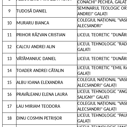
CONACHI" PECHEA, GALAȚ
SEMINARUL TEOLOGIC OR
9
TUDOSĂ DANIEL
ANDREI" GALAȚI
COLEGIUL NAȚIONAL "VASI
10
MURARU BIANCA
ALECSANDRI"
11
PRIHOR RĂZVAN CRISTIAN
LICEUL TEORETIC ”DUNĂR
LICEUL TEHNOLOGIC "RA
12
CALCIU ANDREI ALIN
GALATI
13
VĂTĂMANIUC DANIEL
LICEUL TEORETIC ”DUNĂR
LICEUL TEORETIC ”EMIL R
14
TOADER ANDREI CĂTALIN
GALAȚI
COLEGIUL NAȚIONAL "VASI
15
ALBU IOANA ELEXANDRA
ALECSANDRI" GALAȚI
LICEUL TEHNOLOGIC "AN
16
PRAVĂLEANU ELENA LAURA
SALIGNY” GALAȚI
COLEGIUL NAȚIONAL "VASI
17
LAU MIRIAM TEODORA
ALECSANDRI" GALAȚI
LICEUL TEHNOLOGIC "PAU
18
DINU COSMIN PETRIȘOR
GALAȚI