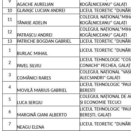
9
AGACHE AURELIAN
KOGĂLNICEANU” GALAȚI
10
GLAVAȘC LUCIAN ANDREI
LICEUL TEORETIC ”DUNĂR
COLEGIUL NAȚIONAL”MIH
11
TĂNASE ADELIN
KOGĂLNICEANU” GALAȚI
COLEGIUL NAȚIONAL”MIH
12
PATRAȘCU ANDREI
KOGĂLNICEANU” GALAȚI
13
PATRICHE BOGDAN GABRIEL
LICEUL TEORETIC ”DUNĂR
1
LICEUL TEORETIC ”DUNĂR
BURLAC MIHAIL
LICEUL TEHNOLOGIC "CO
2
CONACHI" PECHEA, GALAȚ
PAVEL SILVIU
COLEGIUL NAȚIONAL "VASI
3
ALECSANDRI" GALAȚI
COMĂNICI RARES
LICEUL TEHNOLOGIC "PAU
4
MOVILĂ MARIUS GABRIEL
BERESTI
COLEGIUL NAȚIONAL DE 
5
ȘI ECONOMIE TECUCI
LUCA SERGIU
LICEUL TEHNOLOGIC "PAU
6
MARGINĂ GIANI ALBERTO
BEREȘTI, GALAȚI
7
LICEUL TEORETIC ”DUNĂR
NEAGU ELENA