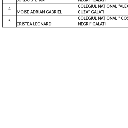
SURDU ȘTEFAN
NEGRI" GALAȚI
COLEGIUL NAȚIONAL ”AL
4
MOISE ADRIAN GABRIEL
CUZA” GALAȚI
COLEGIUL NAȚIONAL " CO
5
CRISTEA LEONARD
NEGRI" GALAȚI