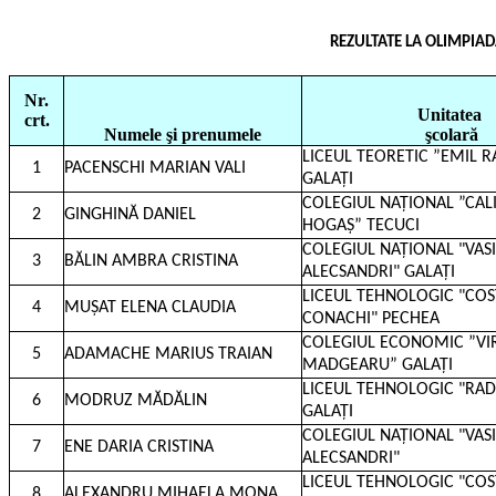
REZULTATE LA OLIMPIAD
Nr.
Unitatea
crt.
Numele şi prenumele
şcolară
LICEUL TEORETIC ”EMIL R
1
PACENSCHI MARIAN VALI
GALAȚI
COLEGIUL NAȚIONAL ”CAL
2
GINGHINĂ DANIEL
HOGAȘ” TECUCI
COLEGIUL NAȚIONAL "VASI
3
BĂLIN AMBRA CRISTINA
ALECSANDRI" GALAȚI
LICEUL TEHNOLOGIC "CO
4
MUȘAT ELENA CLAUDIA
CONACHI" PECHEA
COLEGIUL ECONOMIC ”VI
5
ADAMACHE MARIUS TRAIAN
MADGEARU” GALAȚI
LICEUL TEHNOLOGIC "RA
6
MODRUZ MĂDĂLIN
GALAȚI
COLEGIUL NAȚIONAL "VASI
7
ENE DARIA CRISTINA
ALECSANDRI"
LICEUL TEHNOLOGIC "CO
8
ALEXANDRU MIHAELA MONA