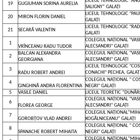
LICEUL TEHNOLOGIC "AN
19
GUGIUMAN SORINA AURELIA
SALIGNY” GALAȚI
LICEUL TEHNOLOGIC "PAU
20
MIRON FLORIN DANIEL
GALAȚI
LICEUL TEHNOLOGIC "RA
21
SECARĂ VALENTIN
GALATI
COLEGIUL NAȚIONAL "VASI
1
ALECSANDRI" GALAȚI
VRÎNCEANU RADU TUDOR
COLEGIUL NAȚIONAL "VASI
BALCAN ALEXANDRA
2
ALECSANDRI" GALAȚI
GEORGIANA
LICEUL TEHNOLOGIC "CO
3
CONACHI" PECHEA, GALAȚ
RADU ROBERT ANDREI
COLEGIUL NAȚIONAL " CO
4
GINGHINĂ ANDRA FLORENTINA
NEGRI" GALAȚI
5
VASILE DANIEL
LICEUL TEORETIC ”DUNĂR
COLEGIUL NAȚIONAL "VASI
6
ALECSANDRI" GALAȚI
FLOREA GEORGE
COLEGIUL NAȚIONAL”MIH
7
GOROBȚOV VLAD ANDREI
KOGĂLNICEANU” GALAȚI
COLEGIUL NAȚIONAL " CO
8
SPANACHE ROBERT MIHAITA
NEGRI" GALAȚI
COLEGIUL NAȚIONAL”MIH