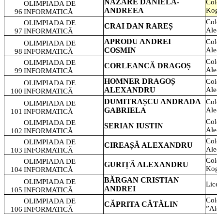
NAZARE DANIELA-
Col
OLIMPIADA DE
ANDREEA
Kog
96
INFORMATICĂ
Col
OLIMPIADA DE
CRAI DAN RAREȘ
Ale
97
INFORMATICĂ
APRODU ANDREI
Col
OLIMPIADA DE
COSMIN
Ale
98
INFORMATICĂ
Col
OLIMPIADA DE
CORLEANCĂ DRAGOȘ
Ale
99
INFORMATICĂ
HOMNER DRAGOȘ
Col
OLIMPIADA DE
ALEXANDRU
Ale
100
INFORMATICĂ
DUMITRAȘCU ANDRADA
Col
OLIMPIADA DE
GABRIELA
Ale
101
INFORMATICĂ
Col
OLIMPIADA DE
SERIAN IUSTIN
Ale
102
INFORMATICĂ
Col
OLIMPIADA DE
CIREAȘĂ ALEXANDRU
Ale
103
INFORMATICĂ
Col
OLIMPIADA DE
GURIȚĂ ALEXANDRU
Kog
104
INFORMATICĂ
BĂRGAN CRISTIAN
OLIMPIADA DE
Lic
ANDREI
105
INFORMATICĂ
Col
OLIMPIADA DE
CĂPRITA CĂTĂLIN
”Al
106
INFORMATICĂ