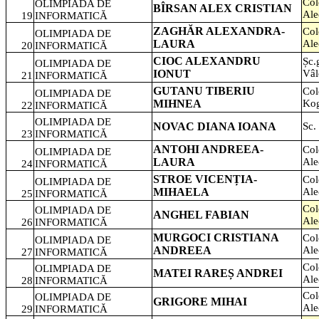
Col
OLIMPIADA DE
BÎRSAN ALEX CRISTIAN
Ale
19
INFORMATICĂ
ZAGHĂR ALEXANDRA-
Col
OLIMPIADA DE
LAURA
Ale
20
INFORMATICĂ
CIOC ALEXANDRU
Șc.
OLIMPIADA DE
IONUT
Vâl
21
INFORMATICĂ
GUTANU TIBERIU
Col
OLIMPIADA DE
MIHNEA
Kog
22
INFORMATICĂ
OLIMPIADA DE
NOVAC DIANA IOANA
Sc.
23
INFORMATICĂ
ANTOHI ANDREEA-
Col
OLIMPIADA DE
LAURA
Ale
24
INFORMATICĂ
STROE VICENȚIA-
Col
OLIMPIADA DE
MIHAELA
Ale
25
INFORMATICĂ
Col
OLIMPIADA DE
ANGHEL FABIAN
Ale
26
INFORMATICĂ
MURGOCI CRISTIANA
Col
OLIMPIADA DE
ANDREEA
Ale
27
INFORMATICĂ
Col
OLIMPIADA DE
MATEI RAREȘ ANDREI
Ale
28
INFORMATICĂ
Col
OLIMPIADA DE
GRIGORE MIHAI
Ale
29
INFORMATICĂ