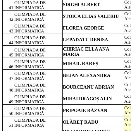
Col
OLIMPIADA DE
SÎRGHI ALBERT
Ale
41
INFORMATICĂ
Col
OLIMPIADA DE
STOICA ELIAS VALERIU
Ale
42
INFORMATICĂ
Col
OLIMPIADA DE
FLOREA GEORGE
Ale
43
INFORMATICĂ
Col
OLIMPIADA DE
LEPADATU DENISA
Ale
44
INFORMATICĂ
CHIRIAC ELLA ANA
Col
OLIMPIADA DE
MARIA
Ale
45
INFORMATICĂ
Col
OLIMPIADA DE
MIHAIL RAREȘ
Ale
46
INFORMATICĂ
Col
OLIMPIADA DE
BEJAN ALEXANDRA
Ale
47
INFORMATICĂ
Col
OLIMPIADA DE
BOURCEANU ADRIAN
Ale
48
INFORMATICĂ
Col
OLIMPIADA DE
MIHAI DRAGOȘ ALIN
Ale
49
INFORMATICĂ
Col
OLIMPIADA DE
PRIPOAIE RĂZVAN
Ale
50
INFORMATICĂ
Col
OLIMPIADA DE
OLĂREȚ RADU
Ale
51
INFORMATICĂ