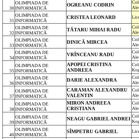
Col
OLIMPIADA DE
OGREANU CODRIN
Ale
30
INFORMATICĂ
OLIMPIADA DE
CRISTEA LEONARD
Lic
31
INFORMATICĂ
Col
OLIMPIADA DE
TĂTARU MIHAI RADU
Ale
32
INFORMATICĂ
Col
OLIMPIADA DE
DINICĂ MIRCEA
Ale
33
INFORMATICĂ
Col
OLIMPIADA DE
VRÎNCEANU RADU
Ale
34
INFORMATICĂ
APOPEI CRISTINA
Col
OLIMPIADA DE
ANDREEA
Kog
35
INFORMATICĂ
Col
OLIMPIADA DE
DARIE ALEXANDRA
Ale
36
INFORMATICĂ
CARAMAN ALEXANDRU
Col
OLIMPIADA DE
VALENTIN
Ale
37
INFORMATICĂ
MIRON ANDREEA
Col
OLIMPIADA DE
CRISTIANA
Ale
38
INFORMATICĂ
Col
OLIMPIADA DE
NEAGU GABRIEL ANDREI
Kog
39
INFORMATICĂ
OLIMPIADA DE
SÎMPETRU GABRIEL
Lic
40
INFORMATICĂ