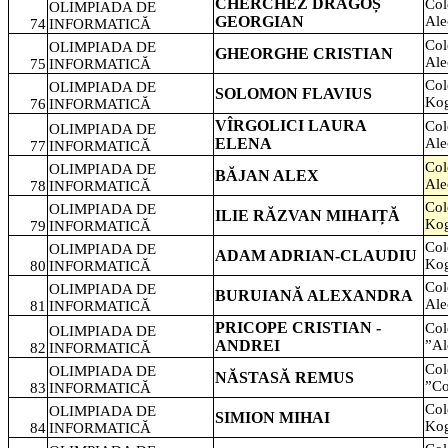
CHERCHEZ DRAGOȘ
Col
OLIMPIADA DE
GEORGIAN
Ale
74
INFORMATICĂ
Col
OLIMPIADA DE
GHEORGHE CRISTIAN
Ale
75
INFORMATICĂ
Col
OLIMPIADA DE
SOLOMON FLAVIUS
Kog
76
INFORMATICĂ
VÎRGOLICI LAURA
Col
OLIMPIADA DE
ELENA
Ale
77
INFORMATICĂ
Col
OLIMPIADA DE
BĂJAN ALEX
Ale
78
INFORMATICĂ
Col
OLIMPIADA DE
ILIE RĂZVAN MIHAIȚĂ
Kog
79
INFORMATICĂ
Col
OLIMPIADA DE
ADAM ADRIAN-CLAUDIU
Kog
80
INFORMATICĂ
Col
OLIMPIADA DE
BURUIANĂ ALEXANDRA
Ale
81
INFORMATICĂ
PRICOPE CRISTIAN -
Col
OLIMPIADA DE
ANDREI
”Al
82
INFORMATICĂ
Col
OLIMPIADA DE
NĂSTASĂ REMUS
”Co
83
INFORMATICĂ
Col
OLIMPIADA DE
SIMION MIHAI
Kog
84
INFORMATICĂ