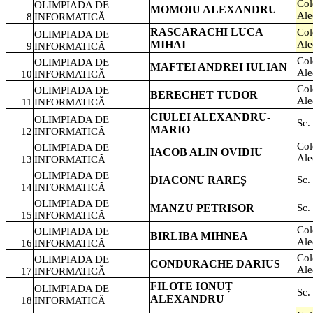
Col
OLIMPIADA DE
MOMOIU ALEXANDRU
Ale
8
INFORMATICĂ
RASCARACHI LUCA
Col
OLIMPIADA DE
MIHAI
Ale
9
INFORMATICĂ
Col
OLIMPIADA DE
MAFTEI ANDREI IULIAN
Ale
10
INFORMATICĂ
Col
OLIMPIADA DE
BERECHET TUDOR
Ale
11
INFORMATICĂ
CIULEI ALEXANDRU-
OLIMPIADA DE
Sc.
MARIO
12
INFORMATICĂ
Col
OLIMPIADA DE
IACOB ALIN OVIDIU
Ale
13
INFORMATICĂ
OLIMPIADA DE
DIACONU RAREȘ
Sc.
14
INFORMATICĂ
OLIMPIADA DE
MANZU PETRISOR
Sc.
15
INFORMATICĂ
Col
OLIMPIADA DE
BIRLIBA MIHNEA
Ale
16
INFORMATICĂ
Col
OLIMPIADA DE
CONDURACHE DARIUS
Ale
17
INFORMATICĂ
FILOTE IONUȚ
OLIMPIADA DE
Sc.
ALEXANDRU
18
INFORMATICĂ