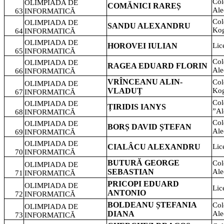
Col
OLIMPIADA DE
COMĂNICI RAREȘ
Ale
63
INFORMATICĂ
Col
OLIMPIADA DE
SANDU ALEXANDRU
Kog
64
INFORMATICĂ
OLIMPIADA DE
HOROVEI IULIAN
Lic
65
INFORMATICĂ
Col
OLIMPIADA DE
RAGEA EDUARD FLORIN
Ale
66
INFORMATICĂ
VRÎNCEANU ALIN-
Col
OLIMPIADA DE
VLADUȚ
Kog
67
INFORMATICĂ
Col
OLIMPIADA DE
ȚIRIDIS IANYS
”Al
68
INFORMATICĂ
Col
OLIMPIADA DE
BORȘ DAVID ȘTEFAN
Ale
69
INFORMATICĂ
OLIMPIADA DE
CIALÂCU ALEXANDRU
Lic
70
INFORMATICĂ
BUTURĂ GEORGE
Col
OLIMPIADA DE
SEBASTIAN
Ale
71
INFORMATICĂ
PRICOPI EDUARD
OLIMPIADA DE
Lic
ANTONIO
72
INFORMATICĂ
BOLDEANU ȘTEFANIA
Col
OLIMPIADA DE
DIANA
Ale
73
INFORMATICĂ