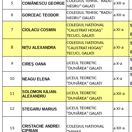
COLEGIUL TEHNIC "RADU
5
COMĂNESCU GEORGE
a XII-a
NEGRU" GALAȚI
COLEGIUL TEHNIC "RADU
6
GORCEAC TEODOR
a XII-a
NEGRU" GALAȚI
COLEGIUL NAȚIONAL
7
CIOLACU COSMIN
a XI-a
"CALISTRAT HOGAȘ"
TECUCI, GALAȚI
COLEGIUL NAȚIONAL
8
NIȚU ALEXANDRA
a XI-a
"CALISTRAT HOGAȘ"
TECUCI, GALAȚI
LICEUL TEORETIC
9
a X-a
CIREŞ OANA
"DUNĂREA" GALAȚI
LICEUL TEORETIC
10
a X-a
NEAGU ELENA
"DUNĂREA" GALAȚI
SOLOMON IULIAN-
LICEUL TEORETIC
11
a XII-a
ALEXANDRU
"DUNĂREA" GALAȚI
LICEUL TEORETIC
12
a XI-a
STEGARU MARIUS
"DUNĂREA" GALAȚI
CRISTACHE ANDREI
COLEGIUL NAȚIONAL
13
a XII-a
CIPRIAN
"MIHAIL