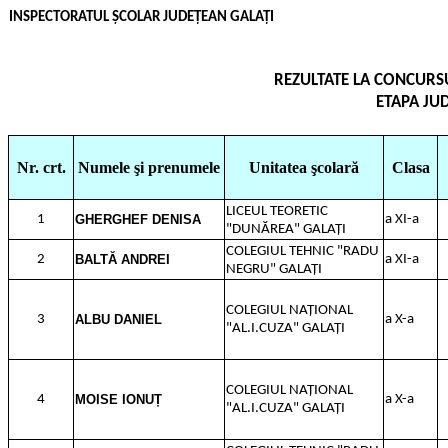
INSPECTORATUL ȘCOLAR JUDEȚEAN GALAȚI
REZULTATE LA CONCURS
ETAPA JU
Nr. crt.
Numele şi prenumele
Unitatea şcolară
Clasa
LICEUL TEORETIC
1
GHERGHEF DENISA
a XI-a
"DUNĂREA" GALAȚI
COLEGIUL TEHNIC "RADU
2
BALTĂ ANDREI
a XI-a
NEGRU" GALAȚI
COLEGIUL NAȚIONAL
3
ALBU DANIEL
a X-a
"AL.I.CUZA" GALAȚI
COLEGIUL NAȚIONAL
4
MOISE IONUȚ
a X-a
"AL.I.CUZA" GALAȚI