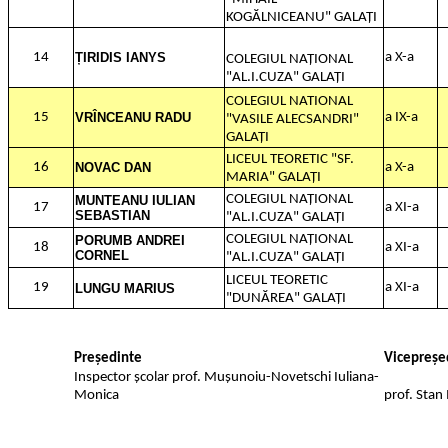
KOGĂLNICEANU" GALAȚI
14
ȚIRIDIS IANYS
a X-a
COLEGIUL NAȚIONAL
"AL.I.CUZA" GALAȚI
COLEGIUL NATIONAL
15
VRÎNCEANU RADU
a IX-a
"VASILE ALECSANDRI"
GALAȚI
LICEUL TEORETIC "SF.
16
NOVAC DAN
a X-a
MARIA" GALAȚI
COLEGIUL NAȚIONAL
MUNTEANU IULIAN
17
a XI-a
SEBASTIAN
"AL.I.CUZA" GALAȚI
COLEGIUL NAȚIONAL
PORUMB ANDREI
18
a XI-a
CORNEL
"AL.I.CUZA" GALAȚI
LICEUL TEORETIC
19
a XI-a
LUNGU MARIUS
"DUNĂREA" GALAȚI
Președinte
Vicepreșe
Inspector școlar prof. Mușunoiu-Novetschi Iuliana-
Monica
prof. Stan