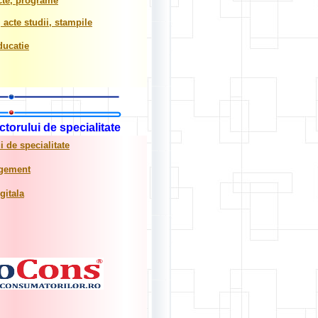
cte, programe
 acte studii, stampile
ducatie
torului de specialitate
 de specialitate
agement
gitala