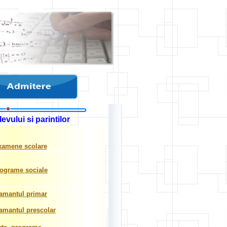
vului si parintilor
amene scolare
ograme sociale
tamantul primar
tamantul prescolar