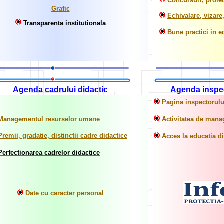
Concursuri, proie
Grafic
Echivalare, vizare,
Transparenta institutionala
Bune practici in e
Agenda cadrului didactic
Agenda inspec
Pagina inspectorului
Managementul resurselor umane
Activitatea de man
Premii, gradatie, distinctii cadre didactice
Acces la educatia di
P
erfectionarea cadrelor didactice
Date cu caracter personal