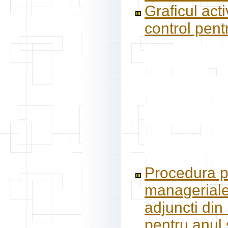
Graficul acti
control pen
Procedura pr
manageriale 
adjuncti din
pentru anul