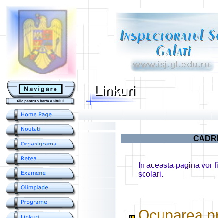
....
CADRE
In aceasta pagina vor f
scolari.
Ocuparea pri