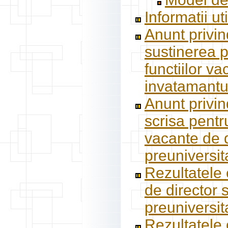
Informatii ut
Anunt privin
sustinerea p
functiilor va
invatamantul
Anunt privin
scrisa pentr
vacante de d
preuniversit
Rezultatele 
de director 
preuniversit
Rezultatele 