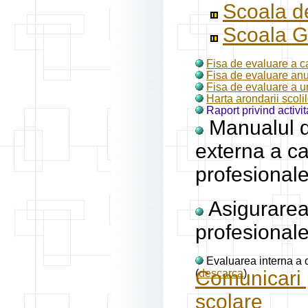
Scoala de
Scoala G
Fisa de evaluare a ca
Fisa de evaluare anual
Fisa de evaluare a un
Harta arondarii scol
Raport privind activi
Manualul d
externa a cal
profesionale
Asigurarea 
profesional
Evaluarea interna a c
Comunicari p
(
descarca
)
scolare