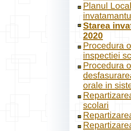
Planul Local
invatamantul
Starea inva
2020
Procedura o
inspectiei sc
Procedura op
desfasurarea
orale in sis
Repartizarea
scolari
Repartizarea
Repartizarea