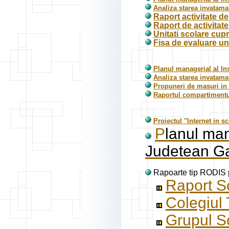
Analiza starea invatama
Raport activitate de
Raport de activitat
Unitati scolare cupr
Fisa de evaluare un
Planul managerial al In
Analiza starea invatama
Propuneri de masuri in v
Raportul compartimentu
Proiectul "Internet in s
P
lanul man
Judetean Ga
Rapoarte tip RODIS
Raport Sc
Colegiul 
Grupul Sc