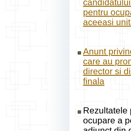
candidatului
pentru ocupa
aceeasi uni
Anunt privin
care au prom
director si d
finala
Rezultatele 
ocupare a po
adjunct din 