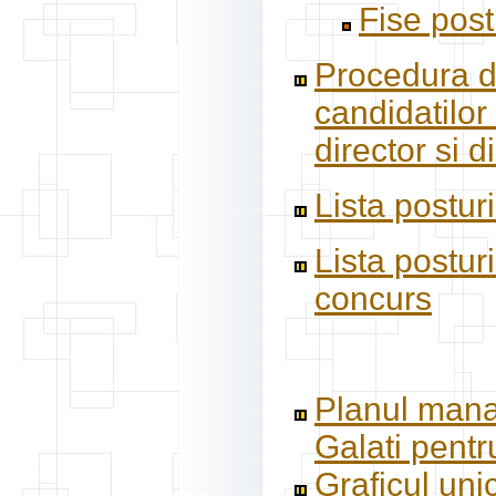
Fise pos
Procedura de
candidatilor
director si d
Lista postur
Lista postur
concurs
Planul manag
Galati pent
Graficul uni