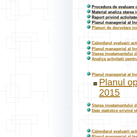
Procedura de evaluare di
Material analiza starea 
Raport privind activita
Planul managerial al In
Planuri de dezvolare ins
Calendarul evaluarii act
Planul managerial al In
Starea invatamantului di
Analiza activitatii pent
Planul managerial al In
Planul op
2015
Starea invatamantului d
Date statistice privind 
Calendarul evaluarii acti
Planul managerial al In