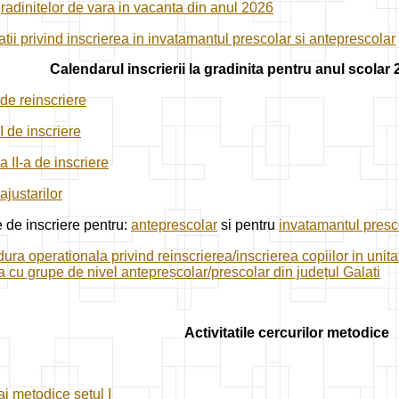
gradinitelor de vara in vacanta din anul 2026
atii privind inscrierea in invatamantul prescolar si anteprescolar
Calendarul inscrierii la gradinita pentru anul scolar
de reinscriere
I de inscriere
a II-a de inscriere
ajustarilor
 de inscriere pentru:
anteprescolar
si pentru
invatamantul presc
ura operationala privind reinscrierea/inscrierea copiilor in unit
ca cu grupe de nivel antepreșcolar/prescolar din județul Galati
Activitatile cercurilor metodice
tai metodice setul I