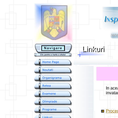
....
In ace
invata
Proced