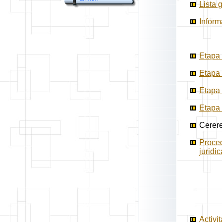
Lista 
Inform
Etapa 
Etapa 
Etapa 
Etapa 
Cerere
Proced
juridi
Activi