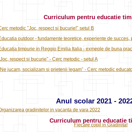
Curriculum pentru educatie tim
Cerc metodic "Joc, respect si bucurie!" setul B
Educatia outdoor - fundamente teoretice, experiente de succes, 
Educatia timpurie in Reggio Emilia Italia - exmeple de buna prac
"Joc, respect si bucurie" - Cerc metodic - setul A
"Ne jucam, socializam si prietenii legam" - Cerc metodic educat
Anul scolar 2021 - 202
Organizarea gradinitelor in vacanta de vara 2022
Curriculum pentru educatie t
Fiecare copil in Gradinita!