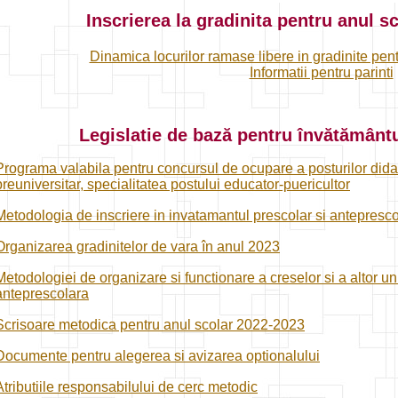
Inscrierea la gradinita pentru anul s
Dinamica locurilor ramase libere in gradinite pentr
Informatii pentru parinti
Legislatie de bază pentru învătământu
Programa valabila pentru concursul de ocupare a posturilor dida
preuniversitar, specialitatea postului educator-puericultor
Metodologia de inscriere in invatamantul prescolar si antepresco
Organizarea gradinitelor de vara în anul 2023
Metodologiei de organizare si functionare a creselor si a altor un
anteprescolara
Scrisoare metodica pentru anul scolar 2022-2023
Documente pentru alegerea si avizarea optionalului
Atributiile responsabilului de cerc metodic