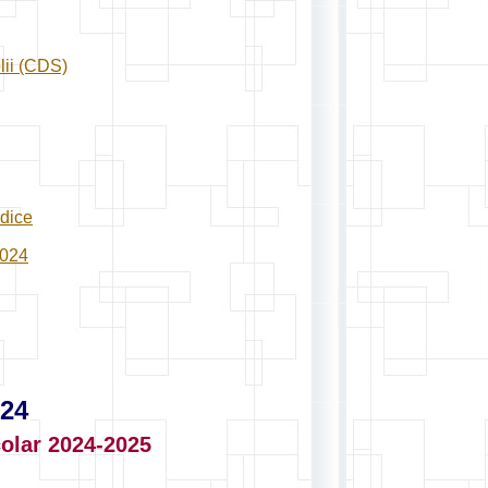
olii (CDS)
odice
2024
024
colar 2024-2025