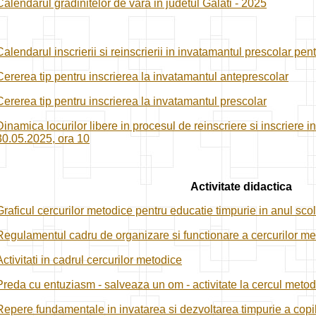
Calendarul gradinitelor de vara in judetul Galati - 2025
Calendarul inscrierii si reinscrierii in invatamantul prescolar pe
Cererea tip pentru inscrierea la invatamantul anteprescolar
Cererea tip pentru inscrierea la invatamantul prescolar
Dinamica locurilor libere in procesul de reinscriere si inscriere i
30.05.2025, ora 10
Activitate didactica
Graficul cercurilor metodice pentru educatie timpurie in anul sc
Regulamentul cadru de organizare si functionare a cercurilor me
Activitati in cadrul cercurilor metodice
Preda cu entuziasm - salveaza un om - activitate la cercul metod
Repere fundamentale in invatarea si dezvoltarea timpurie a copil