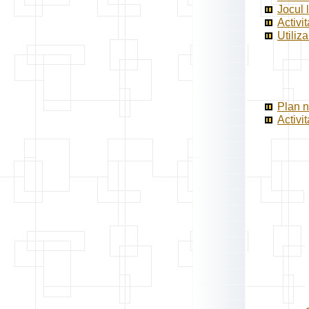
Jocul 
Activit
Utiliza
Plan n
Activi