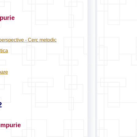
purie
perspective - Cerc metodic
tica
oare
2
impurie