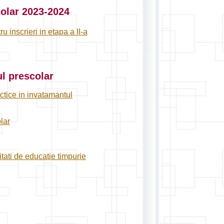
colar 2023-2024
u inscrieri in etapa a II-a
l prescolar
ctice in invatamantul
lar
itati de educatie timpurie