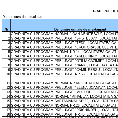
GRAFICUL DE 
Date in curs de actualizare
Nr
Denumire unitate de invatamant
1
GRADINITA CU PROGRAM NORMAL "IOAN NENITESCU", LOCALIT
2
GRADINITA CU PROGRAM PRELUNGIT "SF.STELIAN", LOCALITAT
3
GRADINITA CU PROGRAM PRELUNGIT "TEDI", LOCALITATEA GAL
4
GRADINITA CU PROGRAM PRELUNGIT "CROITORASUL CEL VITEA
5
GRADINITA CU PROGRAM NORMAL NR.14, LOCALITATEA GALATI
6
GRADINITA CU PROGRAM PRELUNGIT "ARLECHINO", LOCALITAT
7
GRADINITA CU PROGRAM PRELUNGIT "OTILIA CAZIMIR", LOCAL
8
GRADINITA CU PROGRAM PRELUNGIT "NANY", LOCALITATEA GA
9
GRADINITA CU PROGRAM PRELUNGIT "CAMIL RESSU", LOCALIT
10
GRADINITA CU PROGRAM PRELUNGIT NR.56, LOCALITATEA GAL
11
GRADINITA CU PROGRAM NORMAL NR.44, LOCALITATEA GALATI
12
GRADINITA CU PROGRAM PRELUNGIT "ELENA DOAMNA", LOCAL
13
GRADINITA CU PROGRAM PRELUNGIT "MUGUREL", LOCALITATE
14
GRADINITA CU PROGRAM NORMAL "MIHAELA", LOCALITATEA GA
15
GRADINITA CU PROGRAM SAPTAMANAL NR.32, LOCALITATEA G
16
GRADINITA CU PROGRAM NORMAL NR.26, LOCALITATEA GALATI
17
GRADINITA CU PROGRAM PRELUNGIT "PRICHINDEL", LOCALITA
18
GRADINITA CU PROGRAM PRELUNGIT NR.45, LOCALITATEA GAL