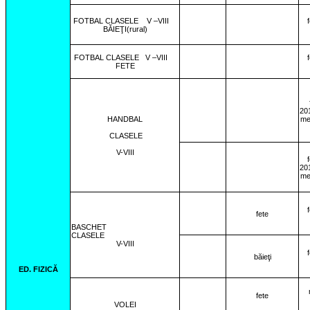
FOTBAL CLASELE
V –VIII
BĂIEŢI(rural)
FOTBAL CLASELE
V –VIII
FETE
201
HANDBAL
me
CLASELE
V-VIII
201
me
fete
BASCHET
CLASELE
V-VIII
băieţi
ED. FIZICĂ
fete
VOLEI