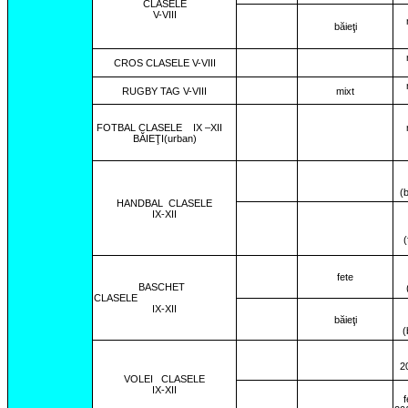
CLASELE
V-VIII
băieţi
CROS CLASELE V-VIII
RUGBY TAG V-VIII
mixt
FOTBAL CLASELE
IX –XII
BĂIEŢI(urban)
(b
HANDBAL
CLASELE
IX-XII
(
fete
BASCHET
CLASELE
IX-XII
băieţi
(
2
VOLEI
CLASELE
IX-XII
f