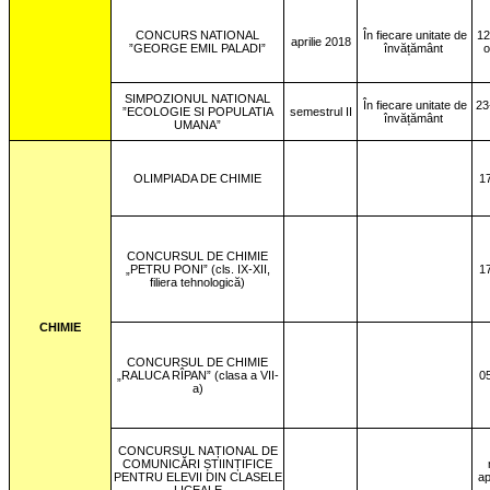
CONCURS NATIONAL
În fiecare unitate de
12
aprilie 2018
”GEORGE EMIL PALADI”
învățământ
o
SIMPOZIONUL NATIONAL
În fiecare unitate de
23
”ECOLOGIE SI POPULATIA
semestrul II
învățământ
UMANA”
OLIMPIADA DE CHIMIE
1
CONCURSUL DE CHIMIE
„PETRU PONI” (cls. IX-XII,
1
filiera tehnologică)
CHIMIE
CONCURSUL DE CHIMIE
„RALUCA RÎPAN” (clasa a VII-
0
a)
CONCURSUL NAȚIONAL DE
COMUNICĂRI ȘTIINȚIFICE
PENTRU ELEVII DIN CLASELE
ap