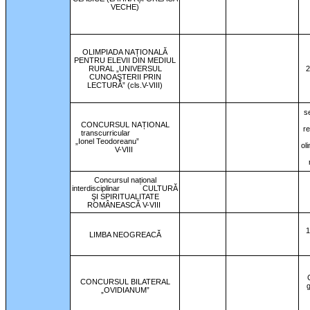
VECHE)
OLIMPIADA NAȚIONALĂ
PENTRU ELEVII DIN MEDIUL
RURAL „UNIVERSUL
2
CUNOAŞTERII PRIN
LECTURĂ” (cls.V-VIII)
se
CONCURSUL NAȚIONAL
re
transcurricular
„Ionel Teodoreanu”
ol
V-VIII
Concursul național
interdisciplinar
CULTURĂ
ŞI SPIRITUALITATE
ROMÂNEASCĂ V-VIII
1
LIMBA NEOGREACĂ
CONCURSUL BILATERAL
g
„OVIDIANUM”