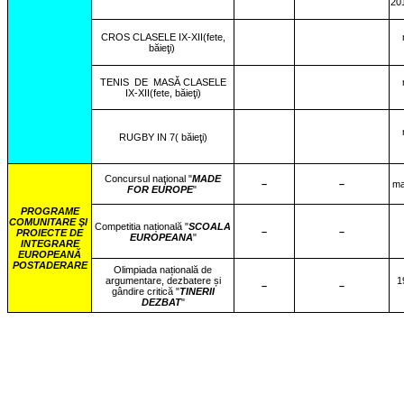
20
CROS CLASELE IX-XII(fete,
băieţi)
TENIS
DE
MASĂ CLASELE
IX-XII(fete, băieţi)
RUGBY IN 7( băieţi)
Concursul naţional "
MADE
–
–
ma
FOR EUROPE
"
PROGRAME
COMUNITARE ŞI
Competitia națională "
SCOALA
–
–
PROIECTE DE
EUROPEANA
"
INTEGRARE
EUROPEANĂ
POSTADERARE
Olimpiada națională de
argumentare, dezbatere și
1
–
–
gândire critică "
TINERII
DEZBAT
"