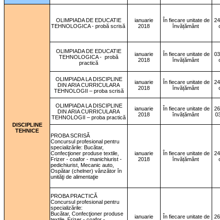
OLIMPIADA DE EDUCATIE
ianuarie
În fiecare unitate de
24
TEHNOLOGICA - probă scrisă
2018
învățământ
OLIMPIADA DE EDUCATIE
ianuarie
În fiecare unitate de
03
TEHNOLOGICA -
probă
2018
învățământ
practică
OLIMPIADA LA DISCIPLINE
ianuarie
În fiecare unitate de
24
DIN ARIA CURRICULARA
2018
învățământ
TEHNOLOGII – proba scrisă
OLIMPIADA LA DISCIPLINE
ianuarie
În fiecare unitate de
26
DIN ARIA CURRICULARA
2018
învățământ
0
TEHNOLOGII – proba practică
DISCIPLINE
TEHNICE
PROBA SCRISĂ
Concursul profesional pentru
specializările: Bucătar,
Confecţioner produse textile,
ianuarie
În fiecare unitate de
24
Frizer - coafor - manichiurist -
2018
învățământ
pedichiurist, Mecanic auto,
Ospătar (chelner) vânzător în
unităţi de alimentaţie
PROBA PRACTICĂ
Concursul profesional pentru
specializările:
Bucătar, Confecţioner produse
ianuarie
În fiecare unitate de
26
textile, Frizer - coafor -