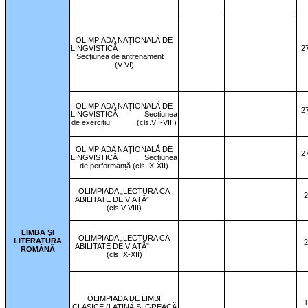
OLIMPIADA NAŢIONALĂ DE
LINGVISTICĂ
27
Secţiunea de antrenament
(V-VI)
OLIMPIADA NAŢIONALĂ DE
27
LINGVISTICĂ
Secțiunea
de exercițiu
(cls.VII-VIII)
OLIMPIADA NAŢIONALĂ DE
27
LINGVISTICĂ
Secțiunea
de performanță (cls.IX-XII)
OLIMPIADA „LECTURA CA
2
ABILITATE DE VIAȚĂ”
(cls.V-VIII)
LIMBA ŞI
OLIMPIADA „LECTURA CA
LITERATURA
2
ABILITATE DE VIAȚĂ”
ROMÂNĂ
(cls.IX-XII)
OLIMPIADA DE LIMBI
1
CLASICE (LATINĂ ȘI GREACĂ