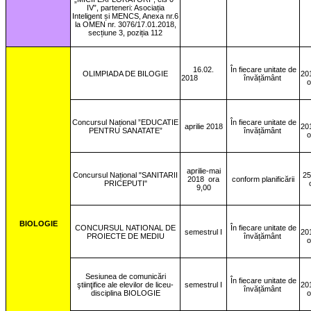
IV”, parteneri: Asociația
Inteligent și MENCS, Anexa nr.6
la OMEN nr. 3076/17.01.2018,
secțiune 3, poziția 112
16.02.
În fiecare unitate de
OLIMPIADA DE BILOGIE
20
2018
învățământ
o
Concursul Național ”EDUCATIE
În fiecare unitate de
aprilie 2018
20
PENTRU SANATATE”
învățământ
o
aprilie-mai
Concursul Național "SANITARII
25
2018
ora
conform planificării
PRICEPUTI"
9,00
BIOLOGIE
CONCURSUL NATIONAL DE
În fiecare unitate de
semestrul I
20
PROIECTE DE MEDIU
învățământ
o
Sesiunea de comunicări
În fiecare unitate de
ştiinţifice ale elevilor de liceu-
semestrul I
20
învățământ
disciplina BIOLOGIE
o