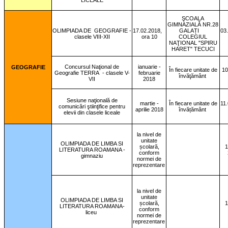
LICEALE
ŞCOALA
GIMNAZIALĂ NR.28
OLIMPIADA DE
GEOGRAFIE -
17.02.2018,
GALAȚI
03
clasele VIII-XII
ora 10
COLEGIUL
NAŢIONAL "SPIRU
HARET" TECUCI
Concursul Naţional de
ianuarie -
GEOGRAFIE
În fiecare unitate de
10
Geografie TERRA
- clasele V-
februarie
învăţământ
VII
2018
Sesiune naţională de
martie -
În fiecare unitate de
11
comunicări ştiinţifice pentru
aprilie 2018
învățământ
elevii din clasele liceale
la nivel de
unitate
OLIMPIADA DE LIMBA SI
școlară,
1
LITERATURA ROAMANA -
conform
gimnaziu
normei de
reprezentare
la nivel de
unitate
OLIMPIADA DE LIMBA SI
școlară,
1
LITERATURA ROAMANA-
conform
liceu
normei de
reprezentare