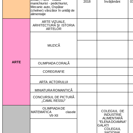
2018
învățământ
0
manichiurist - pedichiurist,
Mecanic auto, Ospătar
(chelner) vânzător în unităţi de
alimentaţie
ARTE VIZUALE,
ARHITECTURĂ ŞI
ISTORIA
ARTELOR
MUZICĂ
ARTE
OLIMPIADA CORALĂ
COREGRAFIE
ARTA
ACTORULUI
MINIATURA ROMANTICĂ
CONCURSUL DE PICTURĂ
„CAMIL RESSU”
OLIMPIADA DE
COLEGIUL
DE
MATEMATICA
clasele
INDUSTRIE
VII-XII
ALIMENTARĂ
"ELENA DOAMNA"
GALAȚI
COLEGIUL
NAŢIONAL