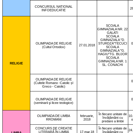
CONCURSUL NATIONAL
2
INFOEDUCATIE
SCOALA
GIMNAZIALA NR. 22
GALATI
SCOALA
GIMNAZIALA "D.
OLIMPIADA DE RELIGIE
STURDZA"TECUCI
0
27.01.2018
(Cultul Ortodox)
SCOALA
GIMNAZIALA "G.
HAGIU"TG. BUJOR
SCOALA
GIMNAZIALA NR. 1
RELIGIE
SL. CONACHI
OLIMPIADA DE RELIGIE
0
(Cultele Romano -Catolic șI
Greco - Catolic)
OLIMPIADA DE RELIGIE
0
(seminarii şi licee teologice)
În fiecare unitate de
OLIMPIADA DE LIMBA
februarie,
10
învățământ cu
RROMANI
2018
o
predare a limbii
CONCURS DE CREAȚIE
În fiecare unitate de
24
LITERARĂ ÎN LIMBA
17.mar.18
învățământ cu
LIMBA