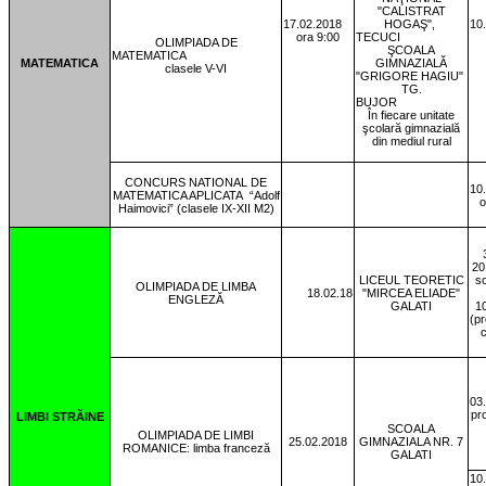
"CALISTRAT
17.02.2018
HOGAŞ",
10
ora 9:00
TECUCI
OLIMPIADA DE
ŞCOALA
MATEMATICA
MATEMATICA
GIMNAZIALĂ
clasele V-VI
"GRIGORE HAGIU"
TG.
BUJOR
În fiecare unitate
şcolară gimnazială
din mediul rural
CONCURS NATIONAL DE
10
MATEMATICA APLICATA
“Adolf
o
Haimovici” (clasele IX-XII M2)
20
LICEUL TEORETIC
sc
OLIMPIADA DE LIMBA
18.02.18
"MIRCEA ELIADE"
ENGLEZĂ
GALATI
1
(pr
c
03
pr
LIMBI STRĂINE
SCOALA
OLIMPIADA DE LIMBI
25.02.2018
GIMNAZIALA NR. 7
ROMANICE: limba franceză
GALATI
10