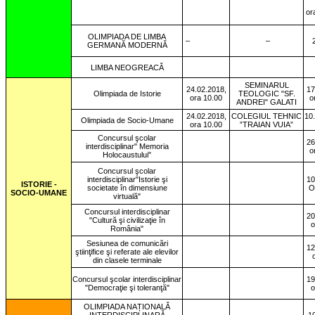
or
OLIMPIADA DE LIMBA
–
–
GERMANĂ MODERNĂ
LIMBA NEOGREACĂ
SEMINARUL
24.02.2018,
17
Olimpiada de Istorie
TEOLOGIC "SF.
ora 10.00
o
ANDREI" GALATI
24.02.2018,
COLEGIUL TEHNIC
10
Olimpiada de Socio-Umane
ora 10.00
”TRAIAN VUIA”
Concursul şcolar
26
interdisciplinar" Memoria
o
Holocaustului"
Concursul şcolar
interdisciplinar"Istorie şi
10
ISTORIE -
societate în dimensiune
O
SOCIO-UMANE
virtuală"
Concursul interdisciplinar
20
"Cultură şi civilizaţie în
o
România"
Sesiunea de comunicări
12
ştiinţifice şi referate ale elevilor
din clasele terminale
Concursul şcolar interdisciplinar
19
"Democraţie şi toleranţă"
o
OLIMPIADA NAȚIONALĂ