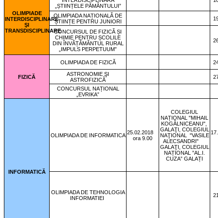
INTERDISCIPLINARĂ
1
„ȘTIINȚELE PĂMÂNTULUI”
OLIMPIADE
OLIMPIADA NAȚIONALĂ DE
1
INTERDISCIPLINARE
ȘTIINȚE PENTRU JUNIORI
ŞI
TRANSDISCIPLINARE
CONCURSUL DE FIZICĂ ȘI
CHIMIE PENTRU ȘCOLILE
2
DIN ÎNVĂȚĂMÂNTUL RURAL
„IMPULS PERPETUUM”
OLIMPIADA DE FIZICĂ
2
ASTRONOMIE ŞI
FIZICĂ
2
ASTROFIZICĂ
CONCURSUL NAȚIONAL
„EVRIKA”
COLEGIUL
NAȚIONAL "MIHAIL
KOGĂLNICEANU",
GALAŢI, COLEGIUL
25.02.2018
17
OLIMPIADA DE INFORMATICA
NAŢIONAL
"VASILE
ora 9.00
ALECSANDRI"
GALAŢI, COLEGIUL
NAȚIONAL ”AL.I.
CUZA” GALAȚI
INFORMATICĂ
OLIMPIADA DE TEHNOLOGIA
2
INFORMATIEI