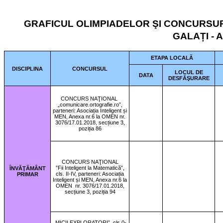
GRAFICUL OLIMPIADELOR ŞI CONCURSU
GALAȚI - 
ETAPA LOCALĂ
DISCIPLINA
CONCURSUL
LOCUL DE
DATA
DESFĂŞURARE
CONCURS NAŢIONAL
„comunicare.ortografie.ro”,
parteneri: Asociația Inteligent și
MEN, Anexa nr.6 la OMEN nr.
3076/17.01.2018, secțiune 3,
poziția 86
CONCURS NAŢIONAL
”Fii Inteligent la Matematică”,
ÎNVĂŢĂMÂNT
cls. II-IV, parteneri: Asociația
PRIMAR
Inteligent și MEN, Anexa nr.6 la
OMEN
nr. 3076/17.01.2018,
secțiune 3, poziția 94
„MICII EXPLORATORI”, cls 0-