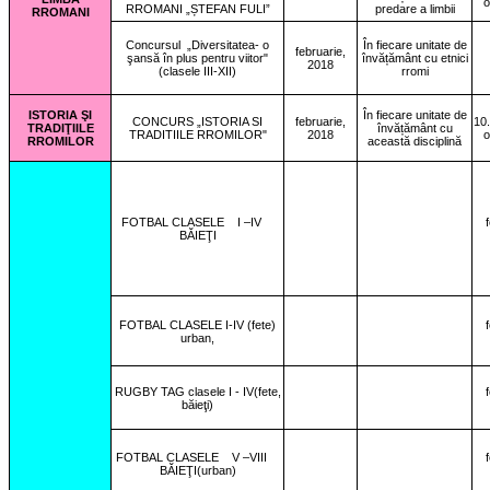
o
RROMANI „ȘTEFAN FULI”
predare a limbii
RROMANI
Concursul
„Diversitatea- o
În fiecare unitate de
februarie,
şansă în plus pentru viitor"
învățământ cu etnici
2018
(clasele III-XII)
rromi
ISTORIA ŞI
În fiecare unitate de
CONCURS „ISTORIA SI
februarie,
10
TRADIŢIILE
învățământ cu
TRADITIILE RROMILOR"
2018
o
RROMILOR
această disciplină
FOTBAL CLASELE
I –IV
BĂIEŢI
FOTBAL CLASELE I-IV (fete)
urban,
RUGBY TAG clasele I - IV(fete,
băieţi)
FOTBAL CLASELE
V –VIII
BĂIEŢI(urban)