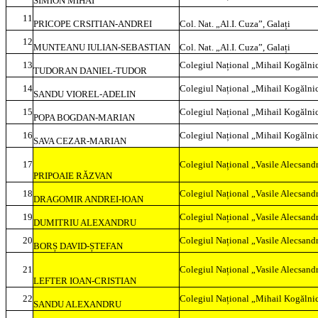
SIMION MIHAI
11
PRICOPE CRSITIAN-ANDREI
Col. Nat. „Al.I. Cuza”, Galați
12
MUNTEANU IULIAN-SEBASTIAN
Col. Nat. „Al.I. Cuza”, Galați
13
Colegiul Național „Mihail Kogălnic
TUDORAN DANIEL-TUDOR
14
Colegiul Național „Mihail Kogălnic
SANDU VIOREL-ADELIN
15
Colegiul Național „Mihail Kogălnic
POPA BOGDAN-MARIAN
16
Colegiul Național „Mihail Kogălnic
SAVA CEZAR-MARIAN
17
Colegiul Național „Vasile Alecsandr
PRIPOAIE RĂZVAN
18
Colegiul Național „Vasile Alecsandr
DRAGOMIR ANDREI-IOAN
19
Colegiul Național „Vasile Alecsandr
DUMITRIU ALEXANDRU
20
Colegiul Național „Vasile Alecsandr
BORȘ DAVID-ȘTEFAN
21
Colegiul Național „Vasile Alecsandr
LEFTER IOAN-CRISTIAN
22
Colegiul Național „Mihail Kogălnic
SANDU ALEXANDRU