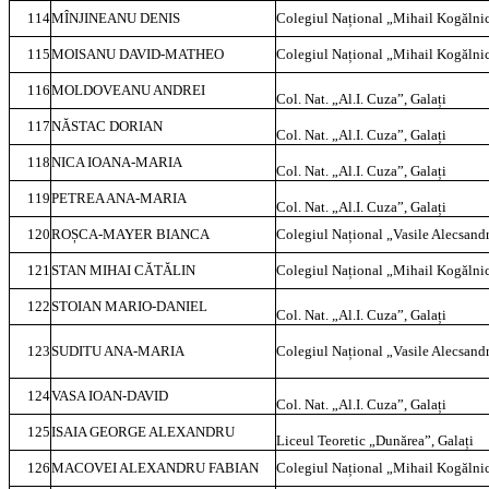
114
MÎNJINEANU DENIS
Colegiul Național „Mihail Kogălnic
115
MOISANU DAVID-MATHEO
Colegiul Național „Mihail Kogălnic
116
MOLDOVEANU ANDREI
Col. Nat. „Al.I. Cuza”, Galați
117
NĂSTAC DORIAN
Col. Nat. „Al.I. Cuza”, Galați
118
NICA IOANA-MARIA
Col. Nat. „Al.I. Cuza”, Galați
119
PETREA ANA-MARIA
Col. Nat. „Al.I. Cuza”, Galați
120
ROȘCA-MAYER BIANCA
Colegiul Național „Vasile Alecsandr
121
STAN MIHAI CĂTĂLIN
Colegiul Național „Mihail Kogălnic
122
STOIAN MARIO-DANIEL
Col. Nat. „Al.I. Cuza”, Galați
123
SUDITU ANA-MARIA
Colegiul Național „Vasile Alecsandr
124
VASA IOAN-DAVID
Col. Nat. „Al.I. Cuza”, Galați
125
ISAIA GEORGE ALEXANDRU
Liceul Teoretic „Dunărea”, Galați
126
MACOVEI ALEXANDRU FABIAN
Colegiul Național „Mihail Kogălnic