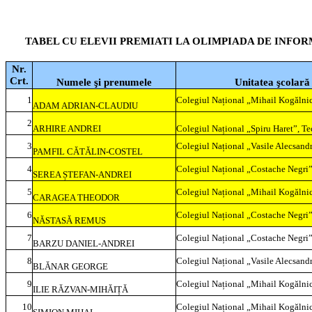
TABEL CU ELEVII PREMIATI LA OLIMPIADA DE INFORM
Nr.
Crt.
Numele şi prenumele
Unitatea şcolară
1
Colegiul Național „Mihail Kogălnic
ADAM ADRIAN-CLAUDIU
2
ARHIRE ANDREI
Colegiul Național „Spiru Haret”, Te
3
Colegiul Național „Vasile Alecsandr
PAMFIL CĂTĂLIN-COSTEL
4
Colegiul Național „Costache Negri”
SEREA ȘTEFAN-ANDREI
5
Colegiul Național „Mihail Kogălnic
CARAGEA THEODOR
6
Colegiul Național „Costache Negri”
NĂSTASĂ REMUS
7
Colegiul Național „Costache Negri”
BARZU DANIEL-ANDREI
8
Colegiul Național „Vasile Alecsandr
BLĂNAR GEORGE
9
Colegiul Național „Mihail Kogălnic
ILIE RĂZVAN-MIHĂIȚĂ
10
Colegiul Național „Mihail Kogălnic