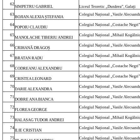
62
SIMPETRU GABRIEL
Liceul Teoretic „Dunărea”, Galați
63
Colegiul Național „Vasile Alecsandr
BOJIAN ALEXIA ȘTEFANIA
64
Colegiul Național „Costache Negri”
POPOIU CLAUDIU
65
Colegiul Național „Mihail Kogălnic
MANOLACHE TIBERIU ANDREI
66
Colegiul Național „Vasile Alecsandr
CRIHANĂ DRAGOȘ
67
Colegiul Național „Mihail Kogălnic
BRATAN RADU
68
Colegiul Național „Costache Negri”
CODREANU ALEXANDRU
69
Colegiul Național „Costache Negri”
CRISTEA LEONARD
70
Colegiul Național „Vasile Alecsandr
DARIE ALEXANDRA
71
Colegiul Național „Vasile Alecsandr
DOBRE ANA BIANCA
72
Colegiul Național „Vasile Alecsandr
FLOREA GEORGE
73
Colegiul Național „Mihail Kogălnic
HALASAG TUDOR ANDREI
74
Colegiul Național „Vasile Alecsandr
ILIE CRISTIAN
75
Colegiul Național „Vasile Alecsandr