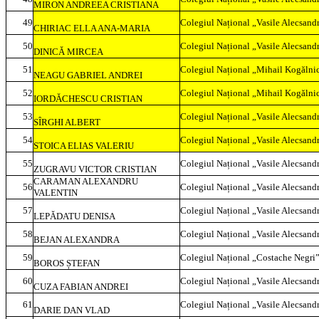
MIRON ANDREEA CRISTIANA
49
Colegiul Național „Vasile Alecsandr
CHIRIAC ELLA ANA-MARIA
50
Colegiul Național „Vasile Alecsandr
DINICĂ MIRCEA
51
Colegiul Național „Mihail Kogălnic
NEAGU GABRIEL ANDREI
52
Colegiul Național „Mihail Kogălnic
IORDĂCHESCU CRISTIAN
53
Colegiul Național „Vasile Alecsandr
SÎRGHI ALBERT
54
Colegiul Național „Vasile Alecsandr
STOICA ELIAS VALERIU
55
Colegiul Național „Vasile Alecsandr
ZUGRAVU VICTOR CRISTIAN
CARAMAN ALEXANDRU
56
Colegiul Național „Vasile Alecsandr
VALENTIN
57
Colegiul Național „Vasile Alecsandr
LEPĂDATU DENISA
58
Colegiul Național „Vasile Alecsandr
BEJAN ALEXANDRA
59
Colegiul Național „Costache Negri”
BOROS ȘTEFAN
60
Colegiul Național „Vasile Alecsandr
CUZA FABIAN ANDREI
61
Colegiul Național „Vasile Alecsandr
DARIE DAN VLAD