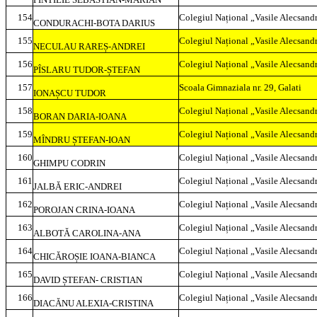
154
Colegiul Național „Vasile Alecsandr
CONDURACHI-BOTA DARIUS
155
Colegiul Național „Vasile Alecsandr
NECULAU RAREȘ-ANDREI
156
Colegiul Național „Vasile Alecsandr
PÎSLARU TUDOR-ȘTEFAN
157
Scoala Gimnaziala nr. 29, Galati
IONAȘCU TUDOR
158
Colegiul Național „Vasile Alecsandr
BORAN DARIA-IOANA
159
Colegiul Național „Vasile Alecsandr
MÎNDRU ȘTEFAN-IOAN
160
Colegiul Național „Vasile Alecsandr
GHIMPU CODRIN
161
Colegiul Național „Vasile Alecsandr
JALBĂ ERIC-ANDREI
162
Colegiul Național „Vasile Alecsandr
POROJAN CRINA-IOANA
163
Colegiul Național „Vasile Alecsandr
ALBOTĂ CAROLINA-ANA
164
Colegiul Național „Vasile Alecsandr
CHICĂROȘIE IOANA-BIANCA
165
Colegiul Național „Vasile Alecsandr
DAVID ȘTEFAN- CRISTIAN
166
Colegiul Național „Vasile Alecsandr
DIACĂNU ALEXIA-CRISTINA