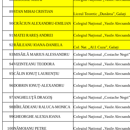
89
STAN MIHAI CRISTIAN
Liceul Teoretic „Dunărea”, Galați
90
CRĂCIUN ALEXANDRU-EMILIAN
Colegiul Național „Vasile Alecsandr
91
MATEI RAREȘ ANDREI
Colegiul Național „Vasile Alecsandr
92
RĂILEANU IOANA-DANIELA
Col. Nat. „Al.I. Cuza”, Galați
93
MISĂILĂ MARIUS ALESSANDRU
Colegiul Național „Costache Negri”
94
VIZINTEANU TEODORA
Colegiul Național „Vasile Alecsandr
95
CĂLIN IONUȚ LAURENȚIU
Colegiul Național „Vasile Alecsandr
96
DOBRIN IONUȚ-ALEXANDRU
Colegiul Național „Vasile Alecsandr
97
ANGHELUŢĂ DRAGOŞ
Colegiul Național „Costache Negri”
98
BÎRLĂDEANU RALUCA-MONICA
Colegiul Național „Vasile Alecsandr
99
GHEORGHE ALEXIA IOANA
Colegiul Național „Vasile Alecsandr
100
NĂMOIANU PETRE
Colegiul Național „Vasile Alecsandr