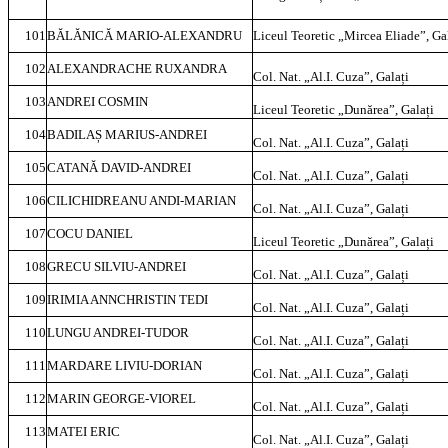
101
BĂLĂNICĂ MARIO-ALEXANDRU
Liceul Teoretic „Mircea Eliade”, Ga
102
ALEXANDRACHE RUXANDRA
Col. Nat. „Al.I. Cuza”, Galați
103
ANDREI COSMIN
Liceul Teoretic „Dunărea”, Galați
104
BADILAȘ MARIUS-ANDREI
Col. Nat. „Al.I. Cuza”, Galați
105
CATANĂ DAVID-ANDREI
Col. Nat. „Al.I. Cuza”, Galați
106
CILICHIDREANU ANDI-MARIAN
Col. Nat. „Al.I. Cuza”, Galați
107
COCU DANIEL
Liceul Teoretic „Dunărea”, Galați
108
GRECU SILVIU-ANDREI
Col. Nat. „Al.I. Cuza”, Galați
109
IRIMIA ANNCHRISTIN TEDI
Col. Nat. „Al.I. Cuza”, Galați
110
LUNGU ANDREI-TUDOR
Col. Nat. „Al.I. Cuza”, Galați
111
MARDARE LIVIU-DORIAN
Col. Nat. „Al.I. Cuza”, Galați
112
MARIN GEORGE-VIOREL
Col. Nat. „Al.I. Cuza”, Galați
113
MATEI ERIC
Col. Nat. „Al.I. Cuza”, Galați