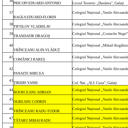
36
PRICOPI EDUARD-ANTONIO
Liceul Teoretic „Dunărea”, Galați
37
Colegiul Național „Vasile Alecsandr
RAGEA EDUARD-FLORIN
38
Colegiul Național „Vasile Alecsandr
TIFTILOV VLADISLAV
39
Colegiul Național „Costache Negri”
TRANDAFIR DRAGOȘ
40
Colegiul Național „Mihail Kogălnic
VRÎNCEANU ALIN-VLĂDUȚ
41
Colegiul Național „Vasile Alecsandr
COMĂNICI RAREȘ
42
Colegiul Național „Vasile Alecsandr
PANAITE MIRCEA
43
ȚIRIDIS YANIS
Col. Nat. „Al.I. Cuza”, Galați
44
Colegiul Național „Vasile Alecsandr
BOURCEANU ADRIAN
45
Colegiul Național „Vasile Alecsandr
OGREANU CODRIN
46
Colegiul Național „Vasile Alecsandr
VRÎNCEANU RADU-TUDOR
47
Colegiul Național „Vasile Alecsandr
TĂTARU MIHAI RADU
48
Colegiul Național „Vasile Alecsandr