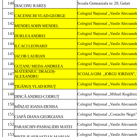
140
Scoala Gimnaziala nr. 29, Galati
DIACONU RAREȘ
141
Colegiul Național „Vasile Alecsandr
CACENSCHI VLAD-GEORGE
142
Colegiul Național „Vasile Alecsandr
MENDELSOHN MENDEL
143
Colegiul Național „Vasile Alecsandr
DURLEA ANDREI
144
Colegiul Național „Vasile Alecsandr
ILCACI LEONARD
145
Colegiul Național „Vasile Alecsandr
IACOB LAURIAN
146
Colegiul Național „Vasile Alecsandr
GUȚANU MEDA-ANDREEA
MATERNIUC DRAGOȘ-
147
SCOALA GIM. „IORGU IORDAN”,
ALEXANDRU
148
Colegiul Național „Vasile Alecsandr
ȚIGĂNUȘ VLAD-IONUȚ
149
Colegiul Național „Mihail Kogălnic
DINCĂ ANDREI-CODRUȚ
150
Colegiul Național „Vasile Alecsandr
MÎNZAT IOANA-DENISA
151
Colegiul Național „Costache Negri”
CIAPĂ DIANA-GEORGIANA
152
Colegiul Național „Vasile Alecsandr
PARASCHIV-PASHALIDIS MATEI
153
Colegiul Național „Vasile Alecsandr
PINTILIE SEBASTIAN-MARIAN