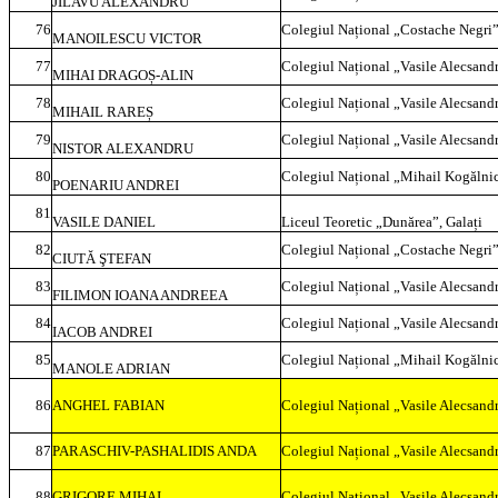
JILAVU ALEXANDRU
76
Colegiul Național „Costache Negri”
MANOILESCU VICTOR
77
Colegiul Național „Vasile Alecsandr
MIHAI DRAGOȘ-ALIN
78
Colegiul Național „Vasile Alecsandr
MIHAIL RAREȘ
79
Colegiul Național „Vasile Alecsandr
NISTOR ALEXANDRU
80
Colegiul Național „Mihail Kogălnic
POENARIU ANDREI
81
VASILE DANIEL
Liceul Teoretic „Dunărea”, Galați
82
Colegiul Național „Costache Negri”
CIUTĂ ŞTEFAN
83
Colegiul Național „Vasile Alecsandr
FILIMON IOANA ANDREEA
84
Colegiul Național „Vasile Alecsandr
IACOB ANDREI
85
Colegiul Național „Mihail Kogălnic
MANOLE ADRIAN
86
ANGHEL FABIAN
Colegiul Național „Vasile Alecsandr
87
PARASCHIV-PASHALIDIS ANDA
Colegiul Național „Vasile Alecsandr
88
GRIGORE MIHAI
Colegiul Național „Vasile Alecsandr