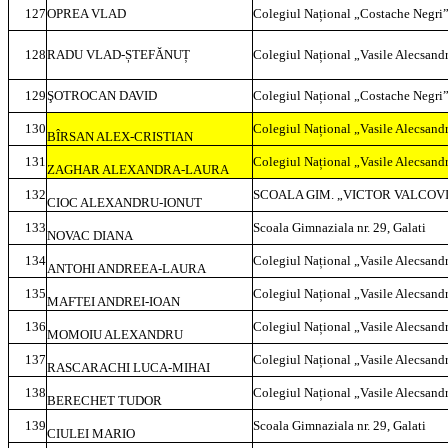
127
OPREA VLAD
Colegiul Național „Costache Negri”
128
RADU VLAD-ȘTEFĂNUȚ
Colegiul Național „Vasile Alecsandr
129
ŞOTROCAN DAVID
Colegiul Național „Costache Negri”
130
Colegiul Național „Vasile Alecsandr
BÎRSAN ALEX-CRISTIAN
131
Colegiul Național „Vasile Alecsandr
ZAGHAR ALEXANDRA-LAURA
132
SCOALA GIM. „VICTOR VALCOVI
CIOC ALEXANDRU-IONUT
133
Scoala Gimnaziala nr. 29, Galati
NOVAC DIANA
134
Colegiul Național „Vasile Alecsandr
ANTOHI ANDREEA-LAURA
135
Colegiul Național „Vasile Alecsandr
MAFTEI ANDREI-IOAN
136
Colegiul Național „Vasile Alecsandr
MOMOIU ALEXANDRU
137
Colegiul Național „Vasile Alecsandr
RASCARACHI LUCA-MIHAI
138
Colegiul Național „Vasile Alecsandr
BERECHET TUDOR
139
Scoala Gimnaziala nr. 29, Galati
CIULEI MARIO