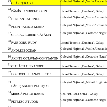
23
Colegiul Național „Vasile Alecsandr
OLĂREȚ RADU
24
PĂMÎNT ANDREI-FLORIN
Liceul Teoretic „Dunărea”, Galați
25
Colegiul Național „Vasile Alecsandr
BERCAN CATRINEL
26
Colegiul Național „Vasile Alecsandr
PELIN RALUCA-MARIA
27
Colegiul Național „Costache Negri”
CHIRIAC ROBERT-CĂTĂLIN
28
PAIU DORU-RUDY
Liceul Teoretic „Dunărea”, Galați
29
Colegiul Național „Vasile Alecsandr
ANDREI BOGDAN
30
Colegiul Național „Costache Negri”
AXINTE OCTAVIAN-CONSTANTIN
31
CIALÂCU ALEXANDRU
Liceul Teoretic „Dunărea”, Galați
32
HOROVEI IULIAN-VALENTIN
Liceul Teoretic „Dunărea”, Galați
33
Colegiul Național „Mihail Kogălnic
LĂBUȘ ANDREI-PETRIȘOR
34
MIRICĂ PETRU-RAREȘ
Col. Nat. „Al.I. Cuza”, Galați
35
Colegiul Național „Costache Negri”
PETRESCU TUDOR