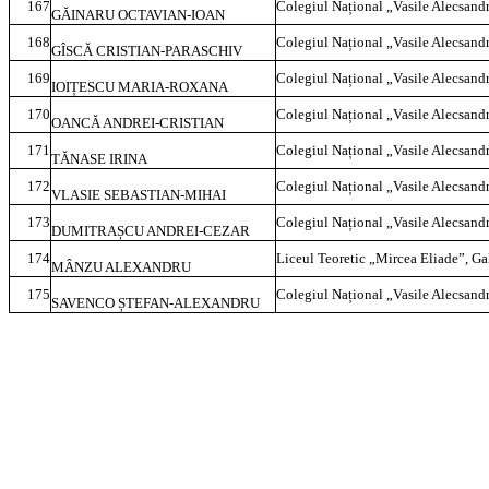
167
Colegiul Național „Vasile Alecsandr
GĂINARU OCTAVIAN-IOAN
168
Colegiul Național „Vasile Alecsandr
GÎSCĂ CRISTIAN-PARASCHIV
169
Colegiul Național „Vasile Alecsandr
IOIȚESCU MARIA-ROXANA
170
Colegiul Național „Vasile Alecsandr
OANCĂ ANDREI-CRISTIAN
171
Colegiul Național „Vasile Alecsandr
TĂNASE IRINA
172
Colegiul Național „Vasile Alecsandr
VLASIE SEBASTIAN-MIHAI
173
Colegiul Național „Vasile Alecsandr
DUMITRAȘCU ANDREI-CEZAR
174
Liceul Teoretic „Mircea Eliade”, Ga
MÂNZU ALEXANDRU
175
Colegiul Național „Vasile Alecsandr
SAVENCO ȘTEFAN-ALEXANDRU