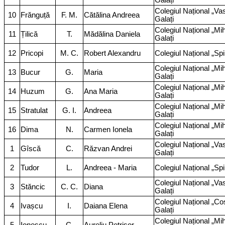
Galați
Colegiul Național „Vas
10
Frănguță
F. M.
Cătălina Andreea
Galați
Colegiul Național „Mi
11
Țilică
T.
Mădălina Daniela
Galați
12
Pricopi
M. C.
Robert Alexandru
Colegiul Național „Sp
Colegiul Național „Mi
13
Bucur
G.
Maria
Galați
Colegiul Național „Mi
14
Huzum
G.
Ana Maria
Galați
Colegiul Național „Mi
15
Stratulat
G. I.
Andreea
Galați
Colegiul Național „Mi
16
Dima
N.
Carmen Ionela
Galați
Colegiul Național „Vas
1
Gîscă
C.
Răzvan Andrei
Galați
2
Tudor
L.
Andreea - Maria
Colegiul Național „Sp
Colegiul Național „Vas
3
Stăncic
C. C.
Diana
Galați
Colegiul Național „Co
4
Ivașcu
I.
Daiana Elena
Galați
Colegiul Național „Mi