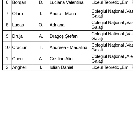
6
Borșan
D.
Luciana Valentina
Liceul Teoretic „Emil 
Colegiul Național „Vas
7
Olaru
I.
Andra - Maria
Galați
Colegiul Național „Vas
8
Lucaș
O.
Adriana
Galați
Colegiul Național „Vas
9
Druja
A.
Dragoș Ștefan
Galați
Colegiul Național „Vas
10
Crăciun
T.
Andreea - Mădălina
Galați
Colegiul Național „Al
1
Cucu
A.
Cristian Alin
Galați
2
Angheli
I.
Iulian Daniel
Liceul Teoretic „Emil 