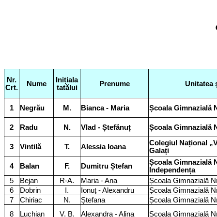
Nr.
Inițiala
Nume
Prenume
Unitatea 
Crt.
tatălui
1
Negrău
M.
Bianca - Maria
Școala Gimnazială N
2
Radu
N.
Vlad - Ștefănuț
Școala Gimnazială N
Colegiul Național „V
3
Vintilă
T.
Alessia Ioana
Galați
Școala Gimnazială 
4
Balan
F.
Dumitru Ștefan
Independența
5
Bejan
R-A.
Maria - Ana
Școala Gimnazială Nr
6
Dobrin
I.
Ionuț - Alexandru
Școala Gimnazială Nr
7
Chiriac
N.
Ștefana
Școala Gimnazială Nr
8
Luchian
V. B.
Alexandra - Alina
Școala Gimnazială Nr