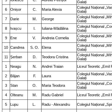
5
Ionescu
C.
Aureliu Petrișor
Galați
Colegiul Național „Vas
6
Onișor
C.
Maria Alexia
Galați
Colegiul Național „Mi
7
Darie
M.
George
Galați
Colegiul Național „Co
8
Ivașcu
I.
Iuliana-Mădălina
Galați
Colegiul Național „Mi
9
Ene
V.
Andreia Cornelia
Galați
Colegiul Național „Mi
10
Candrea
S. O.
Elena
Galați
Colegiul Național „Mi
11
Șerban
D.
Teodora Cristina
Galați
1
Neagu
N.
Andrei Traian
Liceul Teoretic „Emil 
Colegiul Național „Vas
2
Băjan
F.
Laura
Galați
Colegiul Național „Co
3
Stan
O.
Maria Teodora
Galați
4
Olteanu
M.
Radu Gabriel
Liceul Teoretic „Emil 
5
Lupu
L.
Radu - Alexandru
Colegiul Național „Sp