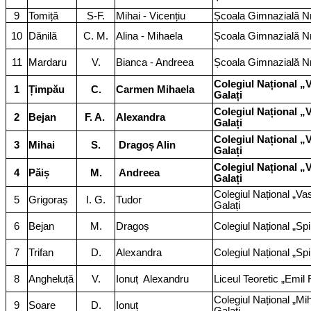
9
Tomiță
S-F.
Mihai - Vicențiu
Școala Gimnazială Nr
10
Dănilă
C. M.
Alina - Mihaela
Școala Gimnazială Nr
11
Mardaru
V.
Bianca - Andreea
Școala Gimnazială Nr
Colegiul Național „V
1
Țimpău
C.
Carmen Mihaela
Galați
Colegiul Național „V
2
Bejan
F. A.
Alexandra
Galați
Colegiul Național „V
3
Mihai
S.
Dragoș Alin
Galați
Colegiul Național „V
4
Păiș
M.
Andreea
Galați
Colegiul Național „Vas
5
Grigoraș
I. G.
Tudor
Galați
6
Bejan
M.
Dragoș
Colegiul Național „Sp
7
Trifan
D.
Alexandra
Colegiul Național „Sp
8
Angheluță
V.
Ionuț
Alexandru
Liceul Teoretic „Emil 
Colegiul Național „Mi
9
Soare
D.
Ionuț