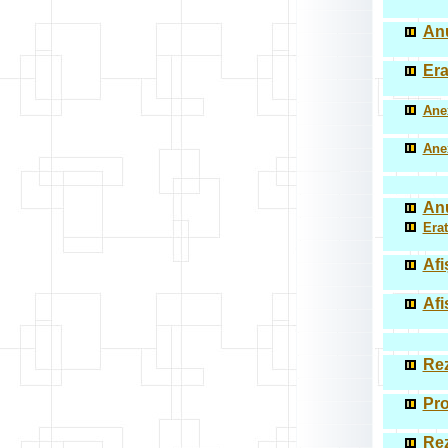
Anu
Era
Anex
Anex
Anu
Erat
Afi
Afi
Rez
Pro
Rez