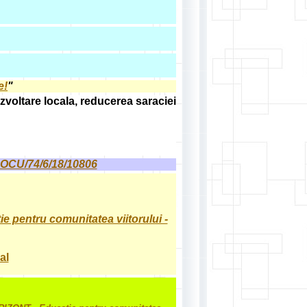
e!
"
voltare locala, reducerea saraciei
 POCU/74/6/18/10806
 pentru comunitatea viitorului -
al