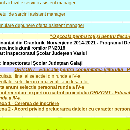
nt achizitie servicii asistent manager
etul de sarcini asistent manager
mulare depunere oferta asistent manager
"O şcoală pentru toţi şi pentru fiecar
finanţat din
Granturile Norvegiene 2014-2021
-
Programul Dez
erea incluziunii romilor PN2018
ar: Inspectoratul Şcolar Judeţean Vaslui
: Inspectoratul Şcolar Judeţean Galaţi
ORIZONT - Educatie pentru comunitatea viitorului -
ultatul final al selectiei din runda a IV-a
ultatul selectiei in urma verificarii dosarelor
ta anunt selectie personal runda a IV-a
nt recrutare experti in cadrul proiectului
ORIZONT - Educatie
da a IV-a
xa 1 - Cererea de inscriere
xa 2 - Acord privind prelucrarea datelor cu caracter person