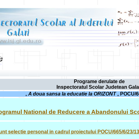
Programe derulate de
Inspectoratul Scolar Judetean Gala
„
A doua sansa la educatie la ORIZONT
„
POCU/66
ogramul National de Reducere a Abandonului Sco
nt selectie personal in cadrul proiectului POCU/665/6/23/1