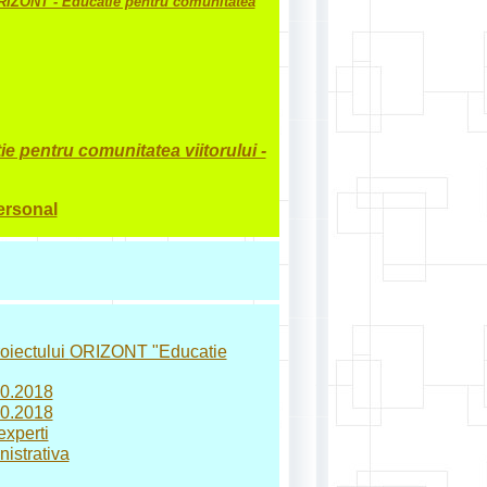
IZONT - Educatie pentru comunitatea
 pentru comunitatea viitorului -
ersonal
roiectului
ORIZONT "Educatie
.10.2018
.10.2018
experti
nistrativa