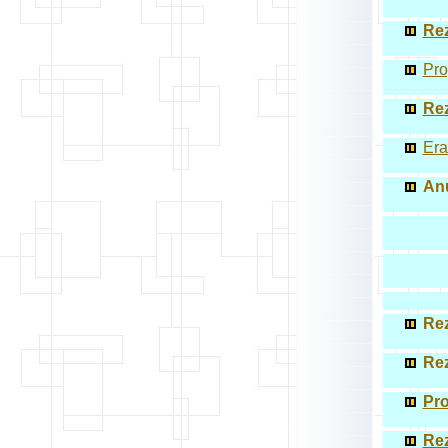
Rez
Pro
Rez
Era
Anu
Rez
Rez
Pro
Rez