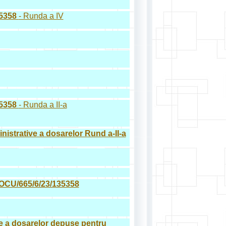
35358
- Runda a IV
35358
- Runda a II-a
dministrative a dosarelor Rund a-II-a
i POCU/665/6/23/135358
tive a dosarelor depuse pentru