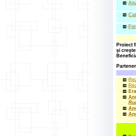
Anu
Cai
For
Proiect 
şi creşt
Benefici
Partener
Rez
Rez
Era
Anu
Run
Ane
Ane