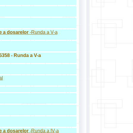
ive a dosarelor
-Runda a V-a
35358 - Runda a V-a
al
ive a dosarelor
-Runda a IV-a