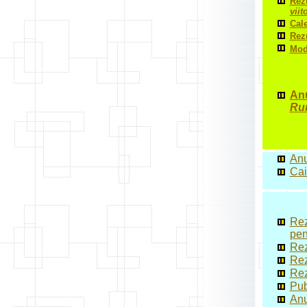
Rezu
viit
Cale
Rezu
Modi
Anu
Run
Anu
Cai
Rez
pen
Rez
Rez
Rez
Pub
Anu