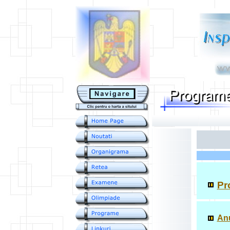
....
Pr
Anu