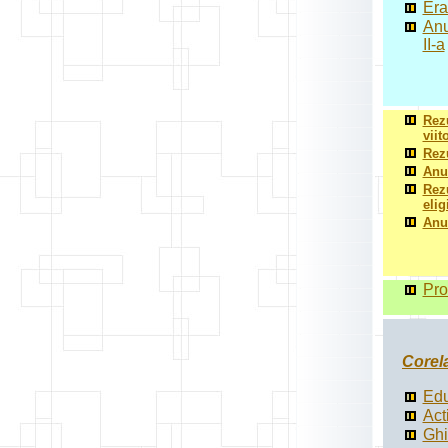
Era
Anu
II-a
Rezu
viit
Rezu
Anun
Rezu
elig
Anun
Pro
Corela
Edu
Act
Ghi