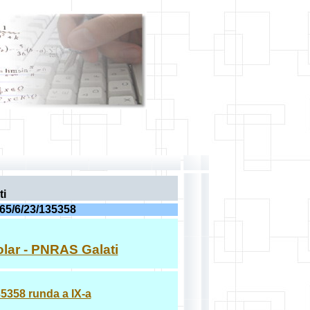
ti
5/6/23/135358
lar - PNRAS Galati
35358 runda a IX-a