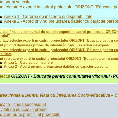
ta anunt selectie
nt recrutare experti in cadrul proiectului ORIZONT "Educatie pen
Anexa 1 - Cererea de inscriere si disponibilitate
Anexa 2 - Acord privind prelucrarea datelor cu caracter perso
ltate finale la concursul de selectie experti in cadrul proiectului ORIZ
orului"
ltate selectie experti in cadrul proiectului ORIZONT "Educatie pentru com
t privind derularea probei de interviu în cadrul selectiei de experti
ltate selectie experti in cadrul proiectului ORIZONT "Educatie pentru co
ibilitate
t recrutare experti in cadrul proiectului ORIZONT "Educatie pentru comu
Anexa 1 - Cererea de inscriere
Anexa 2 - Acord privind prelucrarea datelor cu caracter personal
iectul
ORIZONT - Educatie pentru comunitatea viitorului - 
rea Învatarii pentru Viata cu Integrarea Socio-educativa – C
catia - cheia succesului!
ivitati de succes in proiect
dul de bune practici al proiectului