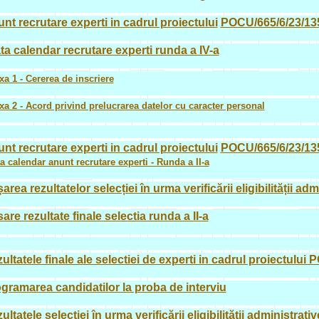
nt recrutare experti in cadrul proiectului
POCU/665/6/23/1
ta calendar recrutare experti runda a IV-a
a 1 - Cererea de inscriere
a 2 - Acord privind prelucrarea datelor cu caracter personal
nt recrutare experti in cadrul proiectului
POCU/665/6/23/1
a calendar anunt recrutare experti - Runda a II-a
șarea rezultatelor selecției în urma verificării eligibilității a
sare rezultate finale selectia runda a II-a
ultatele finale ale selectiei de experti in cadrul proiectulu
gramarea candidatilor la proba de interviu
ultatele selectiei în urma verificării eligibilitătii administra