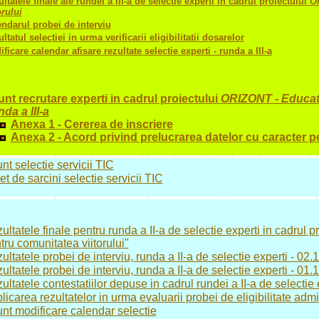
ltatele finale ale rundei a III-a de selectie experti in cadrul proiectului
OR
orului
ndarul probei de interviu
ltatul selectiei in urma verificarii eligibilitatii dosarelor
ficare calendar afisare rezultate selectie experti - runda a III-a
nt recrutare experti in cadrul proiectului
ORIZONT - Educatie
da a III-a
Anexa 1 - Cererea de inscriere
Anexa 2 - Acord privind prelucrarea datelor cu caracter p
nt selectie servicii TIC
et de sarcini selectie servicii TIC
ultatele finale pentru runda a II-a de selectie experti in cadrul p
tru comunitatea viitorului"
ultatele probei de interviu, runda a II-a de selectie experti - 02
ultatele probei de interviu, runda a II-a de selectie experti - 01
ultatele contestatiilor depuse in cadrul rundei a II-a de selectie 
licarea rezultatelor in urma evaluarii probei de eligibilitate admi
nt modificare calendar selectie