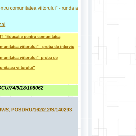
tru comunitatea viitorului" - runda a
nal
ONT "Educatie pentru comunitatea
unitatea viitorului" - proba de interviu
munitatea viitorului"- proba de
nitatea viitorului"
POCU/74/6/18/108062
IVIS,
POSDRU/162/2.2/S/140293