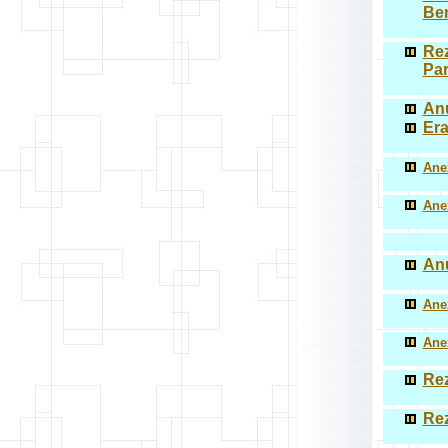
Ben
Rez
Par
Anu
Era
Anex
Anex
Anu
Anex
Anex
Rez
Rez