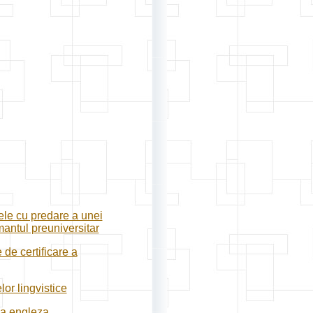
ele cu predare a unei
mantul preuniversitar
de certificare a
or lingvistice
ba engleza