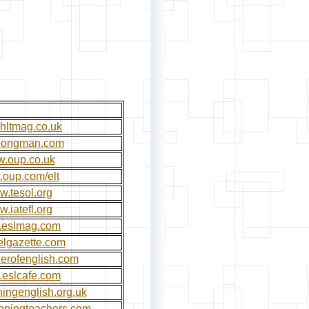
hltmag.co.uk
longman.com
.oup.co.uk
oup.com/elt
.tesol.org
.iatefl.org
eslmag.com
lgazette.com
owerofenglish.com
eslcafe.com
ingenglish.org.uk
lopingteachers.com