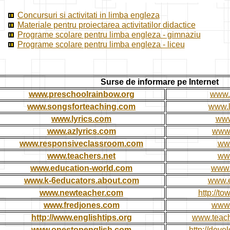
Concursuri si activitati in limba engleza
Materiale pentru proiectarea activitatilor didactice
Programe scolare pentru limba engleza - gimnaziu
Programe scolare pentru limba engleza - liceu
Surse de informare pe Internet
www.preschoolrainbow.org
www.
www.songsforteaching.com
www.
www.lyrics.com
www
www.azlyrics.com
www.
www.responsiveclassroom.com
www
www.teachers.net
www
www.education-world.com
www.
www.k-6educators.about.com
www.e
www.newteacher.com
http://t
www.fredjones.com
www.
http://www.englishtips.org
www.teach
www.onestopenglish.com
http://deve