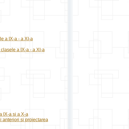
e a IX-a - a XI-a
lasele a IX-a - a XI-a
 IX-a si a X-a
 anteriori si proiectarea