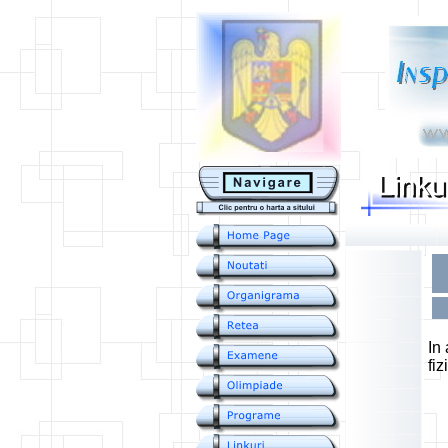
....
In
fiz