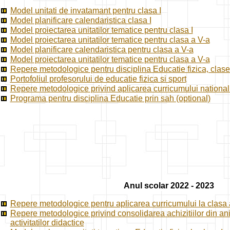
Model unitati de invatamant pentru clasa I
Model planificare calendaristica clasa I
Model proiectarea unitatilor tematice pentru clasa I
Model proiectarea unitatilor tematice pentru clasa a V-a
Model planificare calendaristica pentru clasa a V-a
Model proiectarea unitatilor tematice pentru clasa a V-a
Repere metodologice pentru disciplina Educatie fizica, clasel
Portofoliul profesorului de educatie fizica si sport
Repere metodologice privind aplicarea curricumului national c
Programa pentru disciplina Educatie prin sah (optional)
Anul scolar 2022 - 2023
Repere metodologice pentru aplicarea curricumului la clasa a
Repere metodologice privind consolidarea achizitiilor din anii
activitatilor didactice