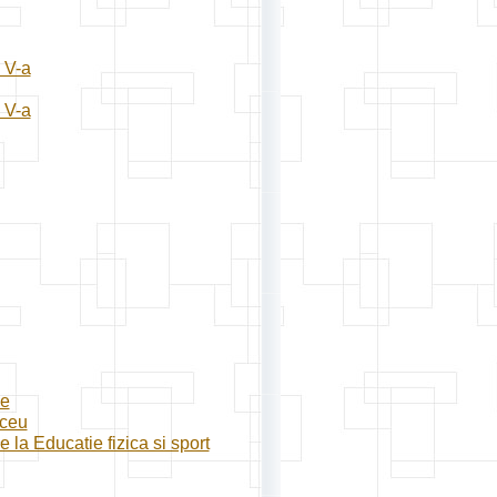
a V-a
a V-a
ce
iceu
 la Educatie fizica si sport