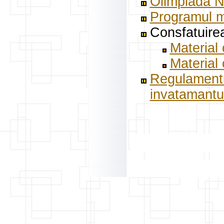
Olimpiada Na
Programul ma
Consfatuirea
Material 
Material 
Regulamentul
invatamantul