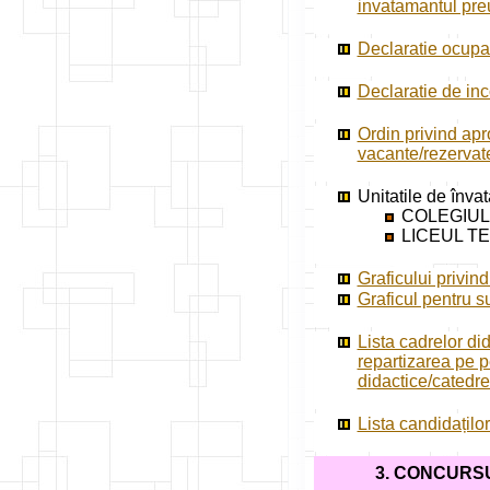
invatamantul pre
Declaratie ocupa
Declaratie de inc
Ordin privind apr
vacante/rezervate
Unitatile de înva
COLEGIUL 
LICEUL TE
Graficului privind
Graficul pentru s
Lista cadrelor did
repartizarea pe p
didactice/catedre
Lista candidațilo
3. CONCURS