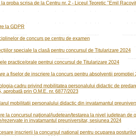
 la proba scrisa de la Centru nr. 2 - Liceul Teoretic "Emil Racovi
vire la GDPR
ciplinelor de concurs pe centru de examen
cțiilor speciale la clasă pentru concursul de Titularizare 2024
ele practice/orale pentrui concursul de Titularizare 2024
are a fiselor de inscriere la concurs pentru absolventii promotiei
logia-cadru privind mobilitatea personalului didactic de predare
, aprobată prin O.M.E. nr. 6877/2023
arul mobilitatii personalului didactic din invatamantul preuniver
re la concursul naţional/judetean/testarea la nivel judetean de o
/rezervate in invatamantul preuniversitar, sesiunea 2024
are inscrierii la concursul national pentru ocuparea posturilor