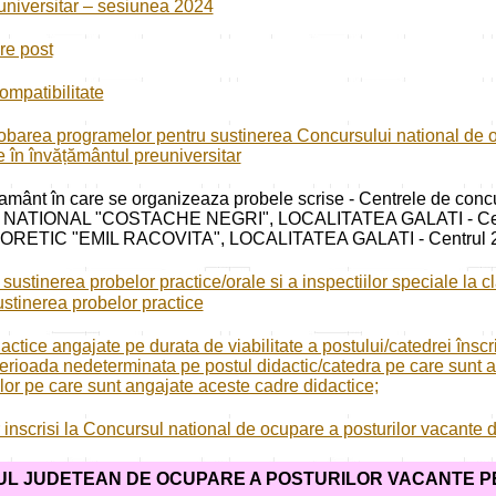
universitar – sesiunea 2024
re post
ompatibilitate
obarea programelor pentru sustinerea Concursului national de o
 în învățământul preuniversitar
tamânt în care se organizeaza probele scrise - Centrele de concu
NATIONAL "COSTACHE NEGRI", LOCALITATEA GALATI - Cen
ORETIC "EMIL RACOVITA", LOCALITATEA GALATI - Centrul 
 sustinerea probelor practice/orale si a inspectiilor speciale la c
ustinerea probelor practice
actice angajate pe durata de viabilitate a postului/catedrei înscr
erioada nedeterminata pe postul didactic/catedra pe care sunt ang
lor pe care sunt angajate aceste cadre didactice;
r inscrisi la Concursul national de ocupare a posturilor vacante d
UL JUDETEAN
DE OCUPARE A POSTURILOR VACANTE P