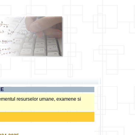
NE
agementul resurselor umane, examene si