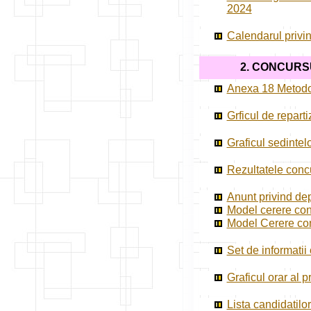
2024
Calendarul privin
2. CONCURS
Anexa 18 Metodol
Grficul de repar
Graficul sedintel
Rezultatele concu
Anunt privind dep
Model cerere cont
Model Cerere cont
Set de informatii
Graficul orar al 
Lista candidatilo