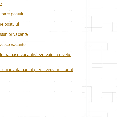
e
toare postului
re postului
sturilor vacante
dactice vacante
or ramase vacante/rezervate la nivelul
 din invatamantul preuniversitar in anul