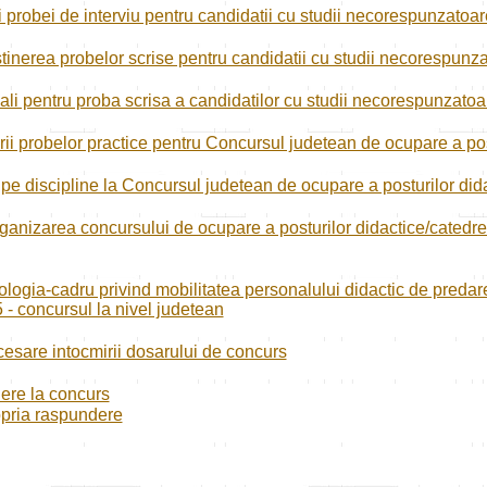
ii probei de interviu pentru candidatii cu studii necorespunzatoar
tinerea probelor scrise pentru candidatii cu studii necorespunza
ali pentru proba scrisa a candidatilor cu studii necorespunzatoa
rii probelor practice pentru Concursul judetean de ocupare a po
ii pe discipline la Concursul judetean de ocupare a posturilor di
izarea concursului de ocupare a posturilor didactice/catedrel
logia-cadru privind mobilitatea personalului didactic de predare
- concursul la nivel judetean
sare intocmirii dosarului de concurs
iere la concurs
opria raspundere