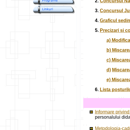
2.
Concursul Nat
3.
Concursul Jud
4.
Graficul sedin
5.
Precizari si 
a) Modific
b) Miscare
c) Miscare
d)
Miscare
e) Miscare
6.
Lista posturil
Informare privin
personalului dida
Metodologia-cadru