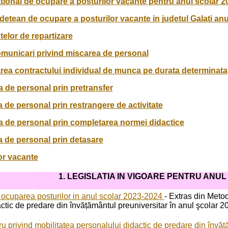
ional de ocupare a posturilor vacante pentru anul scolar 
etean de ocupare a posturilor vacante in judetul Galati anu
telor de repartizare
comunicari privind miscarea de personal
area contractului individual de munca pe durata determinata
a de personal prin pretransfer
a de personal prin restrangere de activitate
a de personal prin completarea normei didactice
a de personal prin detasare
or vacante
1. LEGISLATIA
IN VIGOARE PENTRU ANUL 
d ocuparea posturilor in anul scolar 2023-2024
- Extras din Meto
ctic de predare din învățământul preuniversitar în anul şcolar 
 privind mobilitatea personalului didactic de predare din învăț