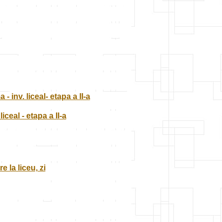
 inv. liceal- etapa a II-a
iceal - etapa a II-a
 la liceu, zi