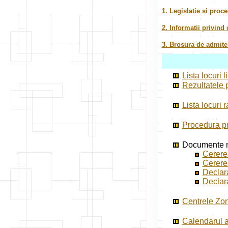
1. Legislatie si proce
2. Informatii privind
3. Brosura de admite
Lista locuri 
Rezultatele 
Lista locuri 
Procedura pr
Documente ne
Cererea
Cerere 
Declar
Declar
Centrele Zon
Calendarul a