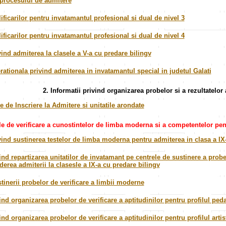
procesului de admitere
ificarilor pentru invatamantul profesional si dual de nivel 3
ificarilor pentru invatamantul profesional si dual de nivel 4
ind admiterea la clasele a V-a cu predare bilingv
ationala privind admiterea in invatamantul special in judetul Galati
2. Informatii
privind organizarea probelor si a rezultatelor
e de Inscriere la Admitere si unitatile arondate
e de verificare a cunostintelor de limba moderna si a competentelor pent
ind sustinerea testelor de limba moderna pentru admiterea in clasa a IX-
vind repartizarea unitatilor de invatamant pe centrele de sustinere a probe
erea admiterii la clasesle a IX-a cu predare bilingv
tinerii probelor de verificare a limbii moderne
vind organizarea probelor de verificare a aptitudinilor pentru profilul pe
ind organizarea probelor de verificare a aptitudinilor pentru profilul artis