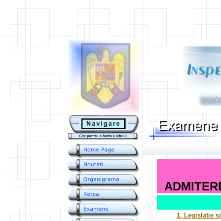
....
ADMITERE
1. Legislatie s