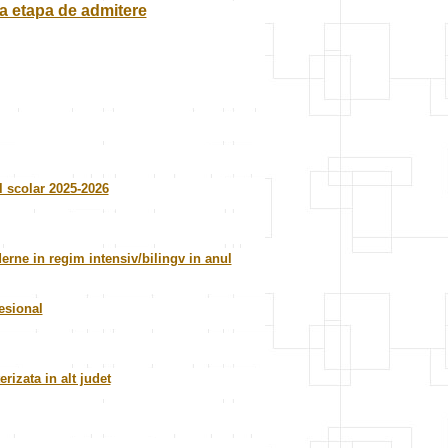
ma etapa de admitere
l scolar 2025-2026
erne in regim intensiv/bilingv in anul
esional
rizata in alt judet