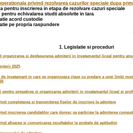
perationala privind rezolvarea cazurilor speciale dupa pri
a pentru inscrierea in etapa de rezolvare cazuri speciale
 pentru echivalarea studii absolvite in tara
atie acord custodie
atie pe propria raspundere
1. Legislatie
si proceduri
d organizarea si desfasurarea admiterii in invatamantul liceal pentru anu
iterii 2025
or de invatamant in care se organizeaza clase cu predare a unei limbi mod
26
 pentru pregatirea si organizarea admiterii in invatamantul liceal si prof
ind completarea si transmiterea fiselor de inscriere la admitere
ind inscrierea candidatilor care doresc sa participe la admiterea compute
ind afisarea si comunicarea rezultatelor la probele de aptitudini