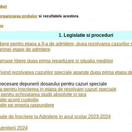
duri
 organizarea probelor
si rezultatele acestora
re
1. Legislatie si proceduri
libere pentru etapa a II-a de admitere, dupa rezolvarea cazurilor 
primei etape de admitere
ramase libere dupa prima repartizare si situatia mediilor
ivind rezolvarea cazurilor speciale aparute dupa prima etapa d
cesare depunerii dosarului pentru cazuri speciale
 pentru inscrierea in etapa de rezolvare cazuri speciale
pentru echivalarea studii absolvite in tara
atie acord custodie
atie pe propria raspundere
ale de Inscriere la Admitere in anul scolar 2023-2024
dmiterii 2024