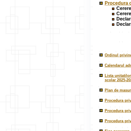
Procedura o
Cerere
Cerere
Declar
Declar
Ordinul privin
Calendarul adm
Lista unitatil
scolar 2025-20
Plan de masuri
Procedura priv
Procedura priv
Procedura priv