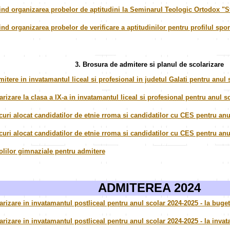
vind organizarea probelor de aptitudini la Seminarul Teologic Ortodox "Sf
ind organizarea probelor de verificare a aptitudinilor pentru profilul spor
3. Brosura
de admitere si planul de scolarizare
itere in invatamantul liceal si profesional in judetul Galati pentru anul 
rizare la clasa a IX-a in invatamantul liceal si profesional pentru anul s
uri alocat candidatilor de etnie rroma si candidatilor cu CES pentru anul 
uri alocat candidatilor de etnie rroma si candidatilor cu CES pentru anul
olilor gimnaziale pentru admitere
ADMITEREA 2024
arizare in invatamantul postliceal pentru anul scolar 2024-2025 - la buget
arizare in invatamantul postliceal pentru anul scolar 2024-2025 - la inva