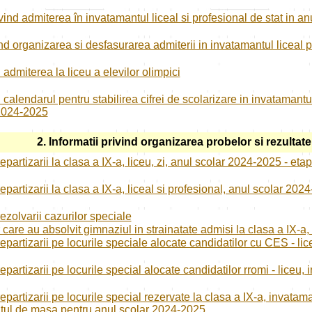
ivind admiterea în invatamantul liceal si profesional de stat in 
ind organizarea si desfasurarea admiterii in invatamantul liceal
 admiterea la liceu a elevilor olimpici
 calendarul pentru stabilirea cifrei de scolarizare in invatamantu
 2024-2025
2. Informatii privind organizarea probelor si rezultat
epartizarii la clasa a IX-a, liceu, zi, anul scolar 2024-2025 - etap
epartizarii la clasa a IX-a, liceal si profesional, anul scolar 202
ezolvarii cazurilor speciale
r care au absolvit gimnaziul in strainatate admisi la clasa a IX-
epartizarii pe locurile speciale alocate candidatilor cu CES - li
epartizarii pe locurile special alocate candidatilor rromi - liceu,
epartizarii pe locurile special rezervate la clasa a IX-a, invata
tul de masa pentru anul scolar 2024-2025