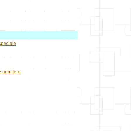
speciale
e admitere