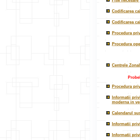
Fise necesare 
Codificarea cal
Codificarea cal
Procedura priv
Procedura oper
Centrele Zonal
Probel
Procedura priv
Informatii pri
moderna in ved
Calendarul sus
Informatii pri
Informatii priv