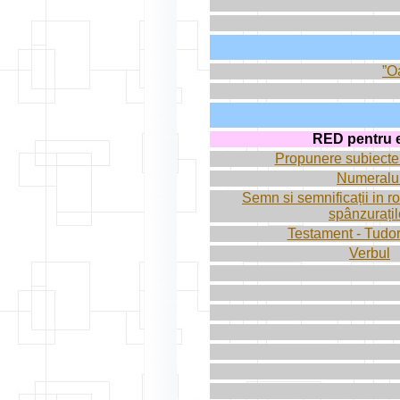
”Oa
RED pentru e
Propunere subiecte
Numeralu
Semn si semnificații in 
spânzurațil
Testament - Tudor
Verbul