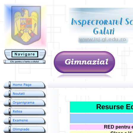
....
Resurse Ed
RED pentru e