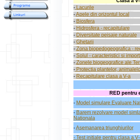
Clasa a V
-
Lacurile
-
Apele din orizontul local
-
Biosfera
-
Hidrosfera - recapitulare
-
Diversitate peisaje naturale
-
Ghetarii
-
Zona biopedogeografica - re
-
Solul - caracteristici si impor
-
Zonele biogeografice ale Ter
-
Protectia plantelor, animalelor
-
Recapitulare clasa a V-a
RED pentru e
-
Model simulare Evaluare Na
-
Barem rezolvare model siml
Nationala
-
Asemanarea triunghiurilor
- Test initiale pentru clasa a V