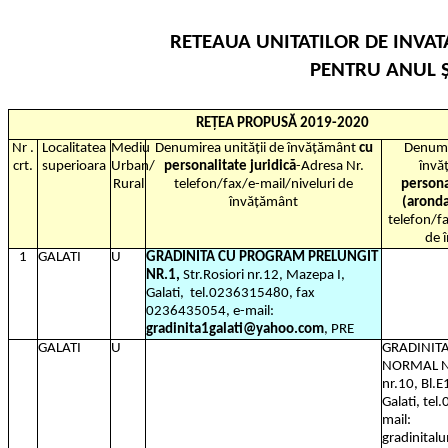
RETEAUA UNITATILOR DE INVA
PENTRU ANUL Ș
REȚEA PROPUSĂ 2019-2020
Nr .
Localitatea
Mediu
Denumirea unității de învățământ
cu
Denumir
crt.
superioara
Urban/
personalitate juridică
-Adresa Nr.
învă
Rural
telefon/fax/e-mail/niveluri de
persona
învățământ
(aronda
telefon/fa
de 
1
GALATI
U
GRADINITA CU PROGRAM PRELUNGIT
NR.1,
Str.Rosiori nr.12, Mazepa I,
Galati,
tel.0236315480, fax
0236435054, e-mail:
gradinita1galati@yahoo.com
, PRE
GALATI
U
GRADINIT
NORMAL N
nr.10, Bl.
Galati, te
mail:
gradinita