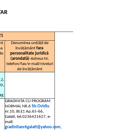
TAR
21
nt
Denumirea unității de
sa
învățământ
fara
de
personalitate juridică
(arondată)
-Adresa Nr.
telefon/fax/e-mail/niveluri
de învățământ
12,
80,
PRE
GRADINITA CU PROGRAM
NORMAL NR.6
Str.Ovidiu
nr.10, Bl.E1 Ap.65-66,
Galati, tel.0236431627, e-
mail:
gradinitanr6galati@yahoo.com
,