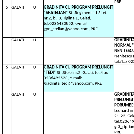
PRE
5
GALATI
U
GRADINITA CU PROGRAM PRELUNGIT
"SF.STELIAN"
Str.Regiment 11 Siret
nr.2, bl.I3, Tiglina 1, Galati,
tel.0236430852, e-mail:
gpn_stelian@yahoo.com, PRE
GALATI
U
GRADINIT
NORMAL "
NENITESC
Nenitescu n
tel./fax 0
6
GALATI
U
GRADINITA CU PROGRAM PRELUNGIT
"TEDI"
Str.Stelei nr.2, Galati, tel./fax
0236492523, e-mail:
gradinita_tedi@yahoo.com, PRE
GALATI
U
GRADINIT
PRELUNGIT
PORUMBE
Leonard nr
21-22, Gala
tel.023649
gr3_cipri
PRE