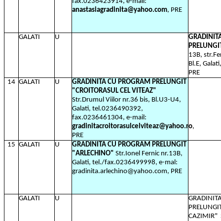
fax.0236423914, e-mail:
anastasiagradinita@yahoo.com
, PRE
GALATI
U
GRADINIT
PRELUNGI
13B, str.Fe
Bl.E, Galat
PRE
14
GALATI
U
GRADINITA CU PROGRAM PRELUNGIT
"CROITORASUL CEL VITEAZ"
Str.Drumul Viilor nr.36 bis, Bl.U3-U4,
Galati, tel.0236490392,
fax.0236461304,
e-mail:
gradinitacroitorasulcelviteaz@yahoo.ro
,
PRE
15
GALATI
U
GRADINITA CU PROGRAM PRELUNGIT
"ARLECHINO"
Str.Ionel Fernic nr.13B,
Galati, tel./fax.0236499998, e-mal:
gradinita.arlechino@yahoo.com, PRE
GALATI
U
GRADINIT
PRELUNGIT
CAZIMIR"