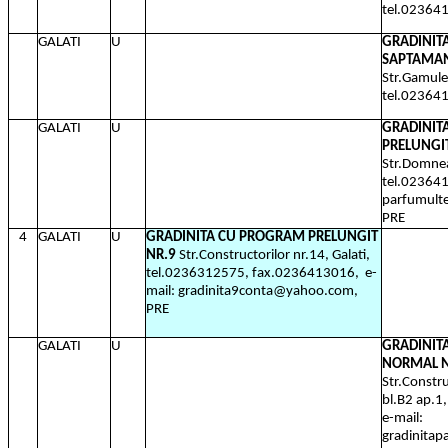
tel.02364
GALATI
U
GRADINIT
SAPTAMAN
Str.Gamulea
tel.02364
GALATI
U
GRADINIT
PRELUNGI
Str.Domnea
tel.023641
parfumult
PRE
4
GALATI
U
GRADINITA CU PROGRAM PRELUNGIT
NR.9
Str.Constructorilor nr.14, Galati,
tel.0236312575, fax.0236413016,
e-
mail: gradinita9conta@yahoo.com,
PRE
GALATI
U
GRADINIT
NORMAL N
Str.Constru
bl.B2 ap.1
e-mail:
gradinita