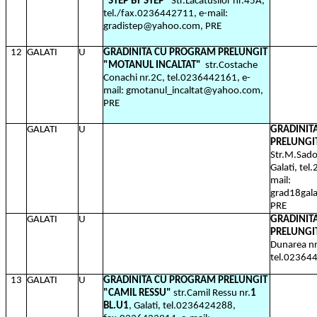
"STEP BY STEP"
Str.Lăcatusilor nr.45A,
tel./fax.0236442711, e-mail:
gradistep@yahoo.com, PRE
12
GALATI
U
GRADINITA CU PROGRAM PRELUNGIT
"MOTANUL INCALTAT"
str.Costache
Conachi nr.2C, tel.0236442161, e-
mail: gmotanul_incaltat@yahoo.com,
PRE
GALATI
U
GRADINIT
PRELUNGIT
Str.M.Sado
Galati, te
mail:
grad18gal
PRE
GALATI
U
GRADINIT
PRELUNGIT
Dunarea nr
tel.02364
13
GALATI
U
GRADINITA CU PROGRAM PRELUNGIT
"CAMIL RESSU"
str.Camil Ressu nr.
1
BL.U1
, Galati, tel.0236424288,