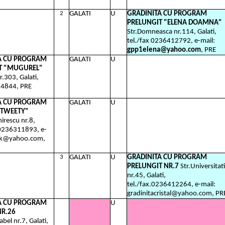
2
GALATI
U
GRADINITA CU PROGRAM
PRELUNGIT "ELENA DOAMNA"
Str.Domneasca nr.114, Galati,
tel./fax 0236412792, e-mail:
gpp1elena@yahoo.com
, PRE
A CU PROGRAM
GALATI
U
T "MUGUREL"
r.303, Galati,
14844, PRE
A CU PROGRAM
GALATI
U
TWEETY"
mirescu nr.8,
l.0236311893, e-
ynk@yahoo.com,
3
GALATI
U
GRADINITA CU PROGRAM
PRELUNGIT NR.7
Str.Universitati
nr.45, Galati,
tel./fax.0236412264, e-mail:
gradinitacristal@yahoo.com, PR
A CU PROGRAM
U
R.26
abel nr.7, Galati,