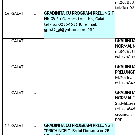
nr.20, Bl.U
tel./fax.0
16
GALATI
U
GRADINITA CU PROGRAM PRELUNGIT
NR.39
Str.Odobesti nr.1 bis, Galati,
tel./fax.0236461148, e-mail:
gpp39_gl@yahoo.com, PRE
GALATI
U
GRADINIT
NORMAL 
nr.50, bl.J1
tel.02363
GALATI
U
GRADINIT
PRELUNGI
M.Zorileanu
tel.02364
GALATI
U
GRADINIT
NORMAL "
S
tr.Milcov 
tel.023646
creanga_g
PRE
17
GALATI
U
GRADINITA CU PROGRAM PRELUNGIT
"PRICHINDEL", B-dul Dunarea nr.2B