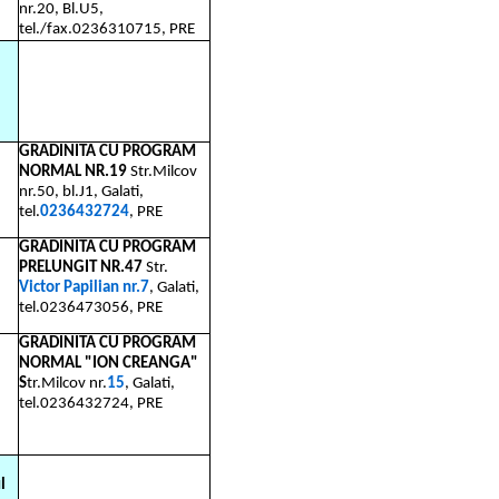
nr.20, Bl.U5,
tel./fax.0236310715, PRE
GRADINITA CU PROGRAM
NORMAL NR.19
Str.Milcov
nr.50, bl.J1, Galati,
tel.
0236432724
, PRE
GRADINITA CU PROGRAM
PRELUNGIT NR.47
Str.
Victor Papilian nr.7
, Galati,
tel.0236473056, PRE
GRADINITA CU PROGRAM
NORMAL "ION CREANGA"
S
tr.Milcov nr.
15
, Galati,
tel.0236432724, PRE
l