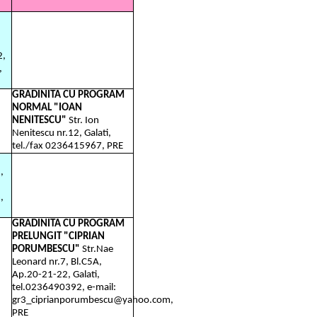
2,
,
GRADINITA CU PROGRAM
NORMAL "IOAN
NENITESCU"
Str. Ion
Nenitescu nr.12, Galati,
tel./fax 0236415967, PRE
,
,
GRADINITA CU PROGRAM
PRELUNGIT "CIPRIAN
PORUMBESCU"
Str.Nae
Leonard nr.7, Bl.C5A,
Ap.20-21-22, Galati,
tel.0236490392, e-mail:
gr3_ciprianporumbescu@yahoo.com,
PRE