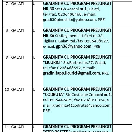
7
GALATI
U
GRADINITA CU PROGRAM PRELUNGIT
NR.30
Str.Gh.Asachi
nr.1
, Galati,
tel./fax. 0236498468, e-mail:
gradi30pinochio@yahoo.com, PRE
8
GALATI
U
GRADINITA CU PROGRAM PRELUNGIT
NR.36
Str.Regiment 11 Siret nr.33,
Tiglina I, Galati, tel./fax.0236438327,
e-mail:
gpn36@yahoo.com
, PRE
9
GALATI
U
GRADINITA CU PROGRAM PRELUNGIT
"LICURICI"
Str.Barbosi nr.27, Galati,
tel./fax.0236468552, e-mail:
gradinitapp.licurici@gmail.com
, PRE
10
GALATI
U
GRADINITA CU PROGRAM PRELUNGIT
"CODRUTA"
Str.Costache Conachi
nr.1
,
tel.0236442491, fax.0236310324, e-
mail: gradinita41codruta@yahoo.com,
PRE
11
GALATI
U
GRADINITA CU PROGRAM PRELUNGIT