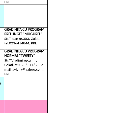
PRE
GRADINITA CU PROGRAM
PRELUNGIT "MUGUREL"
Str.Traian nr.303, Galati,
tel.0236414844, PRE
GRADINITA CU PROGRAM
NORMAL "TWEETY"
Str.T.Vladimirescu nr.8,
Galati, tel.0236311893, e-
mail: aylynk@yahoo.com,
PRE
i
E