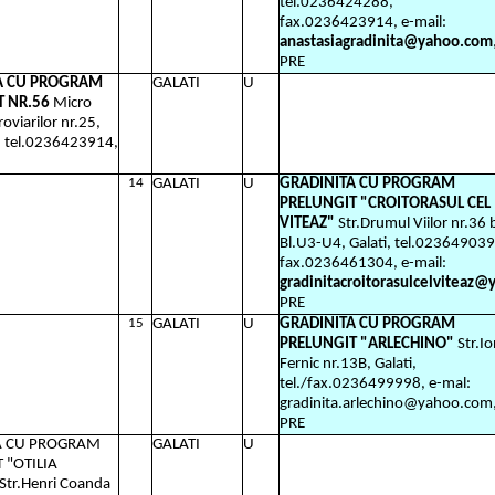
tel.0236424288,
fax.0236423914, e-mail:
anastasiagradinita@yahoo.com
PRE
A CU PROGRAM
GALATI
U
T NR.56
Micro
roviarilor nr.25,
i, tel.0236423914,
14
GALATI
U
GRADINITA CU PROGRAM
PRELUNGIT "CROITORASUL CEL
VITEAZ"
Str.Drumul Viilor nr.36 b
Bl.U3-U4, Galati, tel.023649039
fax.0236461304,
e-mail:
gradinitacroitorasulcelviteaz@
PRE
15
GALATI
U
GRADINITA CU PROGRAM
PRELUNGIT "ARLECHINO"
Str.Io
Fernic nr.13B, Galati,
tel./fax.0236499998, e-mal:
gradinita.arlechino@yahoo.com
PRE
A CU PROGRAM
GALATI
U
 "OTILIA
Str.Henri Coanda