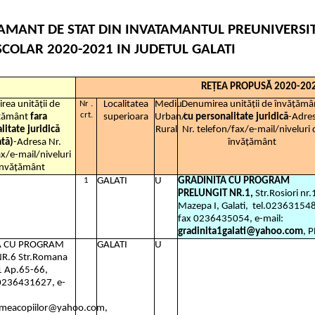
TAMANT DE STAT DIN INVATAMANTUL PREUNIVERSI
COLAR 2020-2021 IN JUDETUL GALATI
REȚEA PROPUSĂ 2020-20
ea unității de
Nr .
Localitatea
Mediu
Denumirea unității de învățămâ
crt.
țământ
fara
superioara
Urban/
cu personalitate juridică
-Adre
litate juridică
Rural
Nr. telefon/fax/e-mail/niveluri 
tă)
-Adresa Nr.
învățământ
x/e-mail/niveluri
învățământ
1
GALATI
U
GRADINITA CU PROGRAM
PRELUNGIT NR.1,
Str.Rosiori nr.
Mazepa I, Galati,
tel.02363154
fax 0236435054, e-mail:
gradinita1galati@yahoo.com
, 
A CU PROGRAM
GALATI
U
R.6 Str.Romana
E1 Ap.65-66,
l.0236431627, e-
lumeacopiilor@yahoo.com,