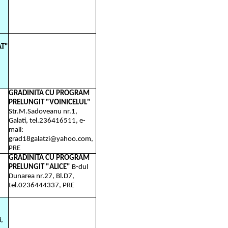
AT"
GRADINITA CU PROGRAM
PRELUNGIT "VOINICELUL"
Str.M.Sadoveanu nr.1,
Galati, tel.236416511, e-
mail:
grad18galatzi@yahoo.com,
PRE
GRADINITA CU PROGRAM
PRELUNGIT "ALICE"
B-dul
Dunarea nr.27, Bl.D7,
tel.0236444337, PRE
i,