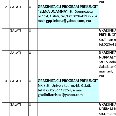
PRE
2
GALATI
U
GRADINITA CU PROGRAM PRELUNGIT
"ELENA DOAMNA"
Str.Domneasca
nr.114, Galati, tel./fax 0236412792, e-
mail:
gpp1elena@yahoo.com
, PRE
GALATI
U
GRADINIT
PRELUNGI
Str.Traian n
tel.02364
GALATI
U
GRADINIT
NORMAL "
Str.T.Vladi
Galati, te
mail: ayl
PRE
3
GALATI
U
GRADINITA CU PROGRAM PRELUNGIT
NR.7
Str.Universitatii nr.45, Galati,
tel./fax.0236412264, e-mail:
gradinitacristal@yahoo.com
, PRE
GALATI
U
GRADINIT
NORMAL N
Str.Dr.Carn