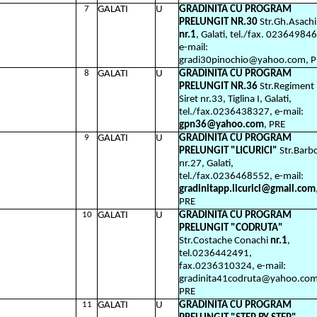
7
GALATI
U
GRADINITA CU PROGRAM
PRELUNGIT NR.30
Str.Gh.Asachi
nr.1
, Galati, tel./fax. 02364984
e-mail:
gradi30pinochio@yahoo.com, 
8
GALATI
U
GRADINITA CU PROGRAM
PRELUNGIT NR.36
Str.Regiment
Siret nr.33, Tiglina I, Galati,
tel./fax.0236438327, e-mail:
gpn36@yahoo.com
, PRE
9
GALATI
U
GRADINITA CU PROGRAM
PRELUNGIT "LICURICI"
Str.Barb
nr.27, Galati,
tel./fax.0236468552, e-mail:
gradinitapp.licurici@gmail.com
PRE
10
GALATI
U
GRADINITA CU PROGRAM
PRELUNGIT "CODRUTA"
Str.Costache Conachi
nr.1
,
tel.0236442491,
fax.0236310324, e-mail:
gradinita41codruta@yahoo.com
PRE
11
GALATI
U
GRADINITA CU PROGRAM