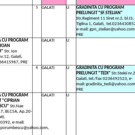
5
GALATI
U
GRADINITA CU PROGRAM
PRELUNGIT "SF.STELIAN"
Str.Regiment 11 Siret nr.2, bl.I3,
Tiglina 1, Galati,
tel.023643085
e-mail: gpn_stelian@yahoo.com
PRE
A CU PROGRAM
GALATI
U
IOAN
U"
Str. Ion
r.12, Galati,
236415967, PRE
6
GALATI
U
GRADINITA CU PROGRAM
PRELUNGIT "TEDI"
Str.Stelei nr.2
Galati, tel./fax 0236492523, e-
mail: gradinita_tedi@yahoo.com
PRE
A CU PROGRAM
GALATI
U
 "CIPRIAN
SCU"
Str.Nae
.7, Bl.C5A, Ap.20-
ti,
0392, e-mail:
anporumbescu@yahoo.com,