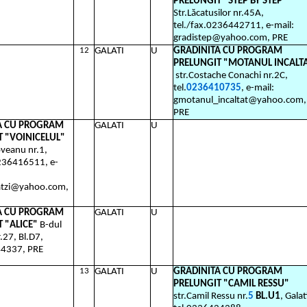
PRELUNGIT "STEP BY STEP"
Str.Lăcatusilor nr.45A,
tel./fax.0236442711, e-mail:
gradistep@yahoo.com, PRE
12
GALATI
U
GRADINITA CU PROGRAM
PRELUNGIT "MOTANUL INCALT
str.Costache Conachi nr.2C,
tel.
0236410735
, e-mail:
gmotanul_incaltat@yahoo.com,
PRE
A CU PROGRAM
GALATI
U
 "VOINICELUL"
veanu nr.1,
l.236416511, e-
atzi@yahoo.com,
A CU PROGRAM
GALATI
U
 "ALICE"
B-dul
.27, Bl.D7,
44337, PRE
13
GALATI
U
GRADINITA CU PROGRAM
PRELUNGIT "CAMIL RESSU"
str.Camil Ressu nr.
5
BL.U1
, Galat