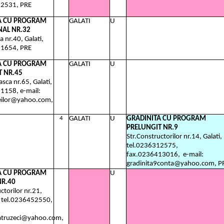
12531, PRE
A CU PROGRAM
GALATI
U
AL NR.32
 nr.40, Galati,
11654, PRE
A CU PROGRAM
GALATI
U
T NR.45
sca nr.65, Galati,
1158, e-mail:
eilor@yahoo.com,
4
GALATI
U
GRADINITA CU PROGRAM
PRELUNGIT NR.9
Str.Constructorilor nr.14, Galati,
tel.0236312575,
fax.0236413016,
e-mail:
gradinita9conta@yahoo.com, P
A CU PROGRAM
U
R.40
ctorilor nr.21,
, tel.0236452550,
patruzeci@yahoo.com,