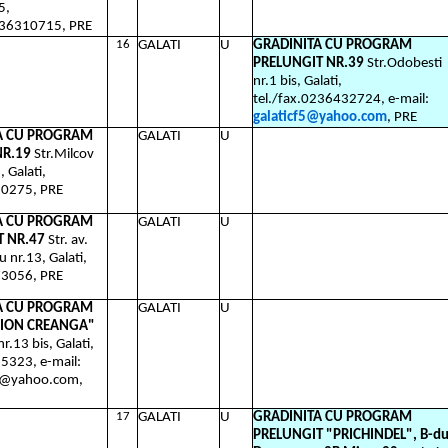
5,
236310715, PRE
16
GALATI
U
GRADINITA CU PROGRAM
PRELUNGIT NR.39
Str.Odobesti
nr.1 bis, Galati,
tel./fax.0236432724, e-mail:
galaticf5@yahoo.com
, PRE
A CU PROGRAM
GALATI
U
NR.19
Str.Milcov
, Galati,
20275, PRE
A CU PROGRAM
GALATI
U
T NR.47
Str. av.
 nr.13, Galati,
73056, PRE
A CU PROGRAM
GALATI
U
ION CREANGA"
nr.13 bis, Galati,
5323, e-mail:
l@yahoo.com,
17
GALATI
U
GRADINITA CU PROGRAM
PRELUNGIT "PRICHINDEL", B-du