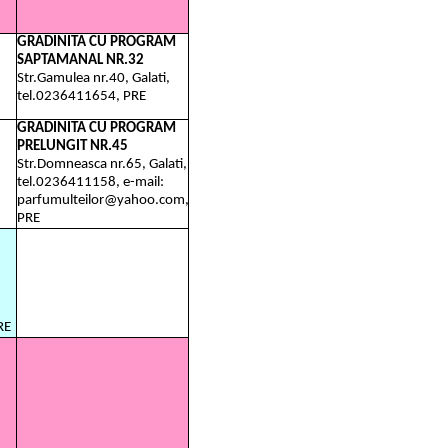
GRADINITA CU PROGRAM
SAPTAMANAL NR.32
Str.Gamulea nr.40, Galati,
tel.0236411654, PRE
GRADINITA CU PROGRAM
PRELUNGIT NR.45
Str.Domneasca nr.65, Galati,
tel.0236411158, e-mail:
parfumulteilor@yahoo.com,
PRE
RE