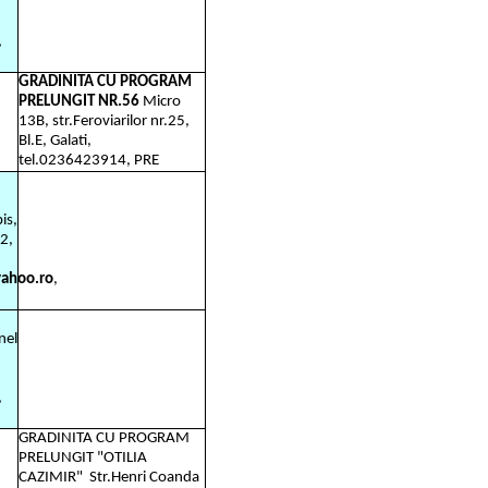
,
GRADINITA CU PROGRAM
PRELUNGIT NR.56
Micro
13B, str.Feroviarilor nr.25,
Bl.E, Galati,
tel.0236423914, PRE
is,
2,
yahoo.ro
,
nel
,
GRADINITA CU PROGRAM
PRELUNGIT "OTILIA
CAZIMIR"
Str.Henri Coanda