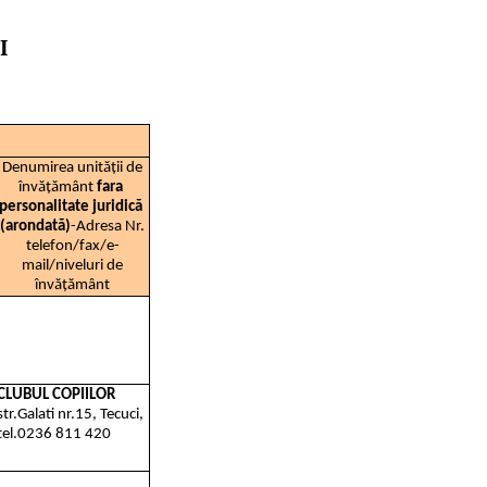
I
Denumirea unității de
învățământ
fara
personalitate juridică
(arondată)
-Adresa Nr.
telefon/fax/e-
mail/niveluri de
învățământ
CLUBUL COPIILOR
str.Galati nr.15, Tecuci,
tel.0236 811 420