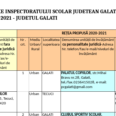
E INSPECTORATULUI SCOLAR JUDETEAN GALAT
2021 - JUDETUL GALATI
REȚEA PROPUSĂ 2020-2021
nității de
Nr .
Mediu
Localitatea
Denumirea unității de învățământ
nt
fara
crt.
Urban/
superioara
cu personalitate juridică
-Adresa
e juridică
Rural
Nr. telefon/fax/e-mail/niveluri de
Adresa Nr.
învățământ
fax/e-
luri de
mânt
1
Urban
GALATI
PALATUL COPIILOR
, str.Mihai
Bravu nr.28, Galati,
tel./fax.0236415028, e-mail:
pcgalati@gmail.com
ILOR
Urban
TECUCI
5, Tecuci,
 420
2
Urban
GALATI
CLUBUL SPORTIV SCOLAR
,