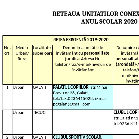
RETEAUA UNITATILOR CONEX
ANUL SCOLAR 2020-
REȚEA EXISTENTĂ 2019-2020
Nr .
Mediu
Localitatea
Denumirea unității de
Denumirea u
crt.
Urban/
superioara
învățământ
cu personalitate
învățămâ
Rural
juridică
-Adresa Nr.
personalitat
telefon/fax/e-mail/niveluri de
(arondată)
-
învățământ
telefon/
mail/nive
învăță
1
Urban
GALATI
PALATUL COPIILOR
, str.Mihai
Bravu nr.28, Galati,
tel./fax.0236415028, e-mail:
pcgalati@gmail.com
Urban
TECUCI
CLUBUL COPI
str.Galati nr.1
tel.0236 811
2
Urban
GALATI
CLUBUL SPORTIV SCOLAR
,