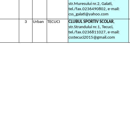
str.Muresului nr.2, Galati,
tel./fax.0236490802, e-mail:
css_galati@yahoo.com
3
Urban
TECUCI
CLUBUL SPORTIV SCOLAR
,
str.Strandului nr.1, Tecuci,
tel./fax.0236811027, e-mail:
csstecuci2015@gmail.com