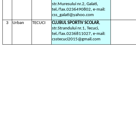
str.Muresului nr.2, Galati,
tel./fax.0236490802, e-mail:
css_galati@yahoo.com
3
Urban
TECUCI
CLUBUL SPORTIV SCOLAR
,
str.Strandului nr.1, Tecuci,
tel./fax.0236811027, e-mail:
csstecuci2015@gmail.com