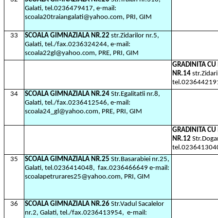
Galati, tel.0236479417, e-mail:
scoala20traiangalati@yahoo.com, PRI, GIM
33
SCOALA GIMNAZIALA NR.22
str.Zidarilor nr.5,
Galati, tel./fax.0236324244, e-mail:
scoala22gl@yahoo.com, PRE, PRI, GIM
GRADINITA C
NR.14
str.Zidari
tel.023644219
34
SCOALA GIMNAZIALA NR.24
Str.Egalitatii nr.8,
Galati, tel./fax.0236412546, e-mail:
scoala24_gl@yahoo.com, PRE, PRI, GIM
GRADINITA C
NR.12
Str.Dogar
tel.023641304
35
SCOALA GIMNAZIALA NR.25
Str.Basarabiei nr.25,
Galati, tel.0236414048,
fax.0236466649 e-mail:
scoalapetrurares25@yahoo.com, PRI, GIM
36
SCOALA GIMNAZIALA NR.26
Str.Vadul Sacalelor
nr.2, Galati, tel./fax.0236413954,
e-mail: