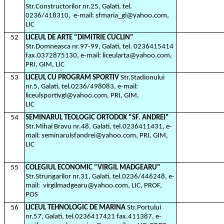
Str.Constructorilor nr.25, Galati, tel.
0236/418310,
e-mail: sfmaria_gl@yahoo.com,
LIC
52
LICEUL DE ARTE "DIMITRIE CUCLIN"
Str.Domneasca nr.97-99, Galati, tel. 0236415414
fax.0372875130, e-mail: liceularta@yahoo.com,
PRI, GIM, LIC
53
LICEUL CU PROGRAM SPORTIV
Str.Stadionului
nr.5, Galati, tel.0236/498083, e-mail:
liceulsportivgl@yahoo.com, PRI, GIM,
LIC
54
SEMINARUL TEOLOGIC ORTODOX "SF. ANDREI"
Str.Mihai Bravu nr.48, Galati, tel.0236411431, e-
mail: seminarulsfandrei@yahoo.com, PRI, GIM,
LIC
55
COLEGIUL ECONOMIC "VIRGIL MADGEARU"
Str.Strungarilor nr.31, Galati, tel.0236/446248, e-
mail:
virgilmadgearu@yahoo.com, LIC, PROF,
POS
56
LICEUL TEHNOLOGIC DE MARINA
Str.Portului
nr.57, Galati, tel.0236417421 fax.411387, e-