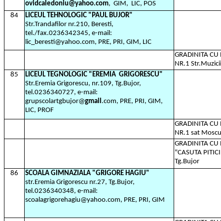
ovidcaledoniu@yahoo.com
,
GIM,
LIC, POS
84
LICEUL TEHNOLOGIC "PAUL BUJOR"
Str.Trandafilor nr.210, Beresti,
tel./fax.0236342345, e-mail:
lic_beresti@yahoo.com, PRE, PRI, GIM, LIC
GRADINITA C
NR.1 Str.Muzicii
85
LICEUL TEGNOLOGIC "EREMIA
GRIGORESCU"
Str.Eremia Grigorescu, nr.109, Tg.Bujor,
tel.0236340727, e-mail:
grupscolartgbujor@
gmail
.com, PRE, PRI, GIM,
LIC, PROF
GRADINITA C
NR.1 sat Moscu
GRADINITA C
"CASUTA PITICIL
Tg.Bujor
86
SCOALA GIMNAZIALA "GRIGORE HAGIU"
str.Eremia Grigorescu nr.27, Tg.Bujor,
tel.0236340348, e-mail:
scoalagrigorehagiu@yahoo.com, PRE, PRI, GIM