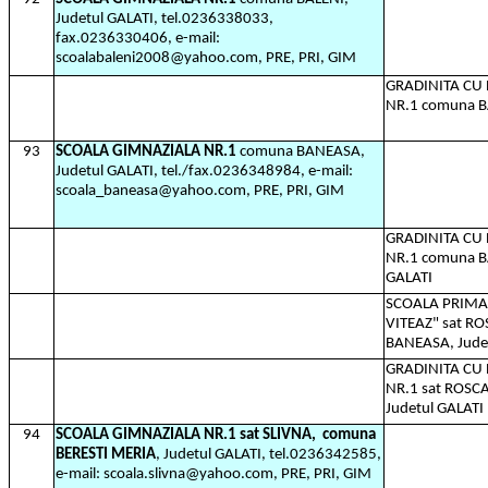
Judetul GALATI, tel.0236338033,
fax.0236330406, e-mail:
scoalabaleni2008@yahoo.com, PRE, PRI, GIM
GRADINITA C
NR.1 comuna BA
93
SCOALA GIMNAZIALA NR.1
comuna BANEASA,
Judetul GALATI, tel./fax.0236348984, e-mail:
scoala_baneasa@yahoo.com, PRE, PRI, GIM
GRADINITA C
NR.1 comuna B
GALATI
SCOALA PRIMA
VITEAZ" sat R
BANEASA, Jude
GRADINITA C
NR.1 sat ROSC
Judetul GALATI
94
SCOALA GIMNAZIALA NR.1 sat SLIVNA,
comuna
BERESTI MERIA
, Judetul GALATI, tel.0236342585,
e-mail: scoala.slivna@yahoo.com, PRE, PRI, GIM