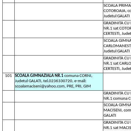
SCOALA PRIMAR
COTOROAIA, co
Judetul GALATI
GRADINITA C
NR.1 sat COTO
CERTESTI, Jude
SCOALA GIMNAZ
CARLOMANEST
Judetul GALATI
GRADINITA C
NR.1 sat CARL
CERTESTI, Jude
101
SCOALA GIMNAZIALA NR.1
comuna CORNI,
Judetul GALATI, tel.0236330720, e-mail:
scoalamaciseni@yahoo.com, PRE, PRI, GIM
GRADINITA C
NR.1 comuna C
SCOALA GIMNAZ
MACISENI, com
GALATI
GRADINITA C
NR.1 sat MACI