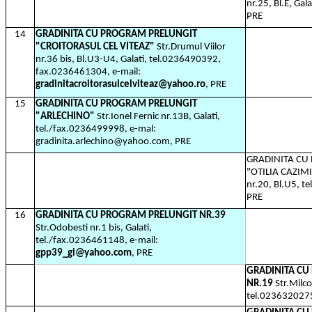
nr.25, Bl.E, Ga
PRE
14
GRADINITA CU PROGRAM PRELUNGIT
"CROITORASUL CEL VITEAZ"
Str.Drumul Viilor
nr.36 bis, Bl.U3-U4, Galati, tel.0236490392,
fax.0236461304,
e-mail:
gradinitacroitorasulcelviteaz@yahoo.ro
, PRE
15
GRADINITA CU PROGRAM PRELUNGIT
"ARLECHINO"
Str.Ionel Fernic nr.13B, Galati,
tel./fax.0236499998, e-mal:
gradinita.arlechino@yahoo.com, PRE
GRADINITA CU
"OTILIA CAZIM
nr.20, Bl.U5, t
PRE
16
GRADINITA CU PROGRAM PRELUNGIT NR.39
Str.Odobesti nr.1 bis, Galati,
tel./fax.0236461148, e-mail:
gpp39_gl@yahoo.com
, PRE
GRADINITA C
NR.19
Str.Milco
tel.023632027