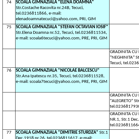
74
SCOALA GIMNAZIALA "ELENA DOAMNA"
Str.Costache Racovita nr.24B, Tecuci,
tel.0236811866, e-mail:
elenadoamnatecuci@yahoo.com, PRI, GIM
75
SCOALA GIMNAZIALA "STEFAN OCTAVIAN IOSIF"
Str.Elena Doamna nr.52, Tecuci, tel.0236811534,
e-mail: scoala6tecuci@yahoo.com, PRE, PRI, GIM
GRADINITA C
"NEGHINITA" St
Tecuci, tel.02
76
SCOALA GIMNAZIALA "NICOLAE BALCESCU"
Str.Ana Ipatescu nr.35, Tecuci, tel.0236811528,
e-mail: scoala7tecuci@yahoo.com, PRE, PRI, GIM
GRADINITA C
"ALEGRETO" Str.
tel.023681793
GRADINITA C
NR.1, Str.1 Dec
tel.023681166
77
SCOALA GIMNAZIALA "DIMITRIE STURDZA"
Str.1
Dec.1918 nr.26, tel.0236811617, e-mail: