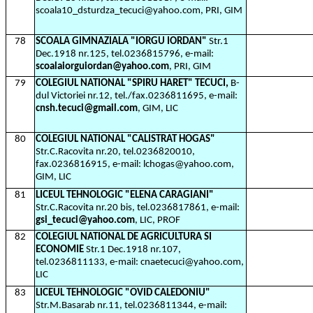
scoala10_dsturdza_tecuci@yahoo.com, PRI, GIM
78
SCOALA GIMNAZIALA "IORGU IORDAN"
Str.1
Dec.1918 nr.125, tel.0236815796, e-mail:
scoalaiorguiordan@yahoo.com
, PRI, GIM
79
COLEGIUL NATIONAL "SPIRU HARET" TECUCI,
B-
dul Victoriei nr.12, tel./fax.0236811695, e-mail:
cnsh.tecuci@gmail.com
, GIM, LIC
80
COLEGIUL NATIONAL "CALISTRAT HOGAS"
Str.C.Racovita nr.20, tel.0236820010,
fax.0236816915, e-mail: lchogas@yahoo.com,
GIM, LIC
81
LICEUL TEHNOLOGIC "ELENA CARAGIANI"
Str.C.Racovita nr.20 bis, tel.0236817861, e-mail:
gsi_tecuci@yahoo.com
, LIC, PROF
82
COLEGIUL NATIONAL DE AGRICULTURA SI
ECONOMIE
Str.1 Dec.1918 nr.107,
tel.0236811133, e-mail: cnaetecuci@yahoo.com,
LIC
83
LICEUL TEHNOLOGIC "OVID CALEDONIU"
Str.M.Basarab nr.11, tel.0236811344, e-mail: