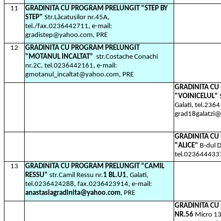
11
GRADINITA CU PROGRAM PRELUNGIT "STEP BY
STEP"
Str.Lăcatusilor nr.45A,
tel./fax.0236442711, e-mail:
gradistep@yahoo.com, PRE
12
GRADINITA CU PROGRAM PRELUNGIT
"MOTANUL INCALTAT"
str.Costache Conachi
nr.2C, tel.0236442161, e-mail:
gmotanul_incaltat@yahoo.com, PRE
GRADINITA CU
"VOINICELUL"
Galati, tel.236
grad18galatzi
GRADINITA CU
"ALICE"
B-dul D
tel.023644433
13
GRADINITA CU PROGRAM PRELUNGIT "CAMIL
RESSU"
str.Camil Ressu nr.
1 BL.U1
, Galati,
tel.0236424288, fax.0236423914, e-mail:
anastasiagradinita@yahoo.com
, PRE
GRADINITA CU
NR.56
Micro 13B