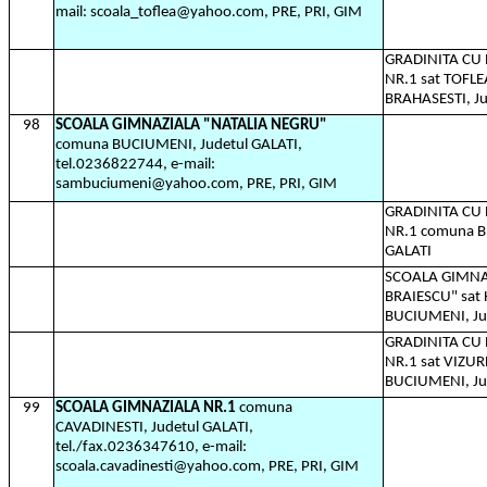
mail: scoala_toflea@yahoo.com, PRE, PRI, GIM
GRADINITA C
NR.1 sat TOFL
BRAHASESTI, Ju
98
SCOALA GIMNAZIALA "NATALIA NEGRU"
comuna BUCIUMENI, Judetul GALATI,
tel.0236822744, e-mail:
sambuciumeni@yahoo.com, PRE, PRI, GIM
GRADINITA C
NR.1 comuna B
GALATI
SCOALA GIMN
BRAIESCU" sat
BUCIUMENI, Ju
GRADINITA C
NR.1 sat VIZUR
BUCIUMENI, Ju
99
SCOALA GIMNAZIALA NR.1
comuna
CAVADINESTI, Judetul GALATI,
tel./fax.0236347610, e-mail:
scoala.cavadinesti@yahoo.com, PRE, PRI, GIM