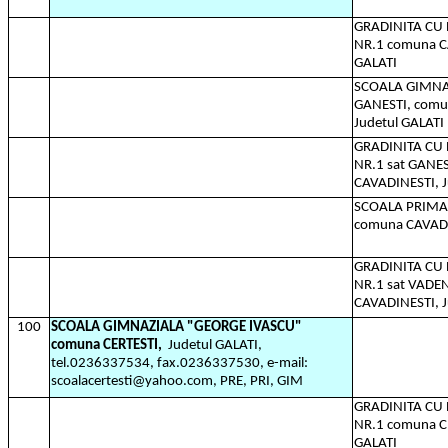
GRADINITA C
NR.1 comuna C
GALATI
SCOALA GIMNAZ
GANESTI, comu
Judetul GALATI
GRADINITA C
NR.1 sat GANE
CAVADINESTI, J
SCOALA PRIMAR
comuna CAVADI
GRADINITA C
NR.1 sat VADE
CAVADINESTI, J
100
SCOALA GIMNAZIALA "GEORGE IVASCU"
comuna CERTESTI,
Judetul GALATI,
tel.0236337534, fax.0236337530, e-mail:
scoalacertesti@yahoo.com, PRE, PRI, GIM
GRADINITA C
NR.1 comuna CE
GALATI