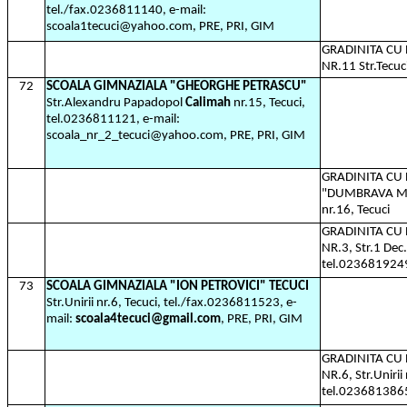
tel./fax.0236811140, e-mail:
scoala1tecuci@yahoo.com, PRE, PRI, GIM
GRADINITA C
NR.11 Str.Tecuc
72
SCOALA GIMNAZIALA "GHEORGHE PETRASCU"
Str.Alexandru Papadopol
Calimah
nr.15, Tecuci,
tel.0236811121, e-mail:
scoala_nr_2_tecuci@yahoo.com, PRE, PRI, GIM
GRADINITA C
"DUMBRAVA MI
nr.16, Tecuci
GRADINITA C
NR.3, Str.1 Dec
tel.023681924
73
SCOALA GIMNAZIALA "ION PETROVICI" TECUCI
Str.Unirii nr.6, Tecuci, tel./fax.0236811523, e-
mail:
scoala4tecuci@gmail.com
, PRE, PRI, GIM
GRADINITA C
NR.6, Str.Unirii 
tel.023681386