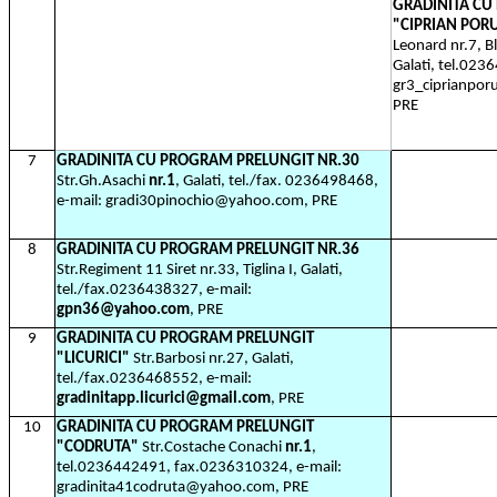
GRADINITA CU
"CIPRIAN PO
Leonard nr.7, B
Galati, tel.023
gr3_ciprianpo
PRE
7
GRADINITA CU PROGRAM PRELUNGIT NR.30
Str.Gh.Asachi
nr.1
, Galati, tel./fax. 0236498468,
e-mail: gradi30pinochio@yahoo.com, PRE
8
GRADINITA CU PROGRAM PRELUNGIT NR.36
Str.Regiment 11 Siret nr.33, Tiglina I, Galati,
tel./fax.0236438327, e-mail:
gpn36@yahoo.com
, PRE
9
GRADINITA CU PROGRAM PRELUNGIT
"LICURICI"
Str.Barbosi nr.27, Galati,
tel./fax.0236468552, e-mail:
gradinitapp.licurici@gmail.com
, PRE
10
GRADINITA CU PROGRAM PRELUNGIT
"CODRUTA"
Str.Costache Conachi
nr.1
,
tel.0236442491, fax.0236310324, e-mail:
gradinita41codruta@yahoo.com, PRE