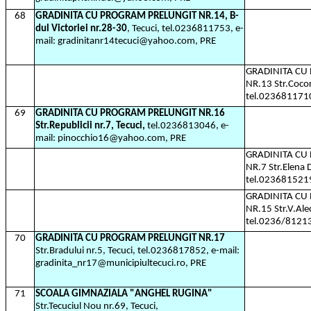
68
GRADINITA CU PROGRAM PRELUNGIT NR.14, B-
dul Victoriei nr.28-30
, Tecuci, tel.0236811753, e-
mail: gradinitanr14tecuci@yahoo.com, PRE
GRADINITA C
NR.13 Str.Cocora
tel.023681171
69
GRADINITA CU PROGRAM PRELUNGIT NR.16
Str.Republicii nr.7, Tecuci,
tel.0236813046, e-
mail: pinocchio16@yahoo.com, PRE
GRADINITA C
NR.7 Str.Elena 
tel.023681521
GRADINITA CU
NR.15 Str.V.Alec
tel.0236/8121
70
GRADINITA CU PROGRAM PRELUNGIT NR.17
Str.Bradului nr.5, Tecuci, tel.0236817852, e-mail:
gradinita_nr17@municipiultecuci.ro, PRE
71
SCOALA GIMNAZIALA "ANGHEL RUGINA"
Str.Tecuciul Nou nr.69, Tecuci,