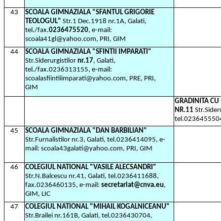
43
SCOALA GIMNAZIALA "SFANTUL GRIGORIE
TEOLOGUL"
Str.1 Dec.1918 nr.1A, Galati,
tel./fax.
0236475520
, e-mail:
scoala41gl@yahoo.com, PRI, GIM
44
SCOALA GIMNAZIALA "SFINTII IMPARATI"
Str.Siderurgistilor
nr.17
, Galati,
tel./fax.0236313155, e-mail:
scoalasfiintiiimparati@yahoo.com, PRE, PRI,
GIM
GRADINITA C
NR.11
Str.Sider
tel.023645550
45
SCOALA GIMNAZIALA "DAN BARBILIAN"
Str.Furnalistilor nr.3, Galati, tel.0236414095, e-
mail: scoala43galati@yahoo.com, PRI, GIM
46
COLEGIUL NATIONAL "VASILE ALECSANDRI"
Str.N.Balcescu nr.41, Galati, tel.0236411688,
fax.0236460135, e-mail:
secretariat@cnva.eu
,
GIM, LIC
47
COLEGIUL NATIONAL "MIHAIL KOGALNICEANU"
Str.Brailei nr.161B, Galati, tel.0236430704,