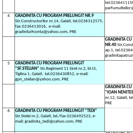
tel.0236411158
parfumulteilo
4
GRADINITA CU PROGRAM PRELUNGIT NR.9
Str.Constructorilor nr.14, Galati, tel.0236312575,
fax.0236413016,
e-mail:
gradinita9conta@yahoo.com, PRE
GRADINITA C
NR.40
Str.Const
ap.1, tel.02364
gradinitapatru
5
GRADINITA CU PROGRAM PRELUNGIT
"SF.STELIAN"
Str.Regiment 11 Siret nr.2, bl.I3,
Tiglina 1, Galati,
tel.0236430852, e-mail:
gpn_stelian@yahoo.com, PRE
GRADINITA C
"IOAN NENITE
nr.12, Galati, 
PRE
6
GRADINITA CU PROGRAM PRELUNGIT "TEDI"
Str.Stelei nr.2, Galati, tel./fax 0236492523, e-
mail: gradinita_tedi@yahoo.com, PRE