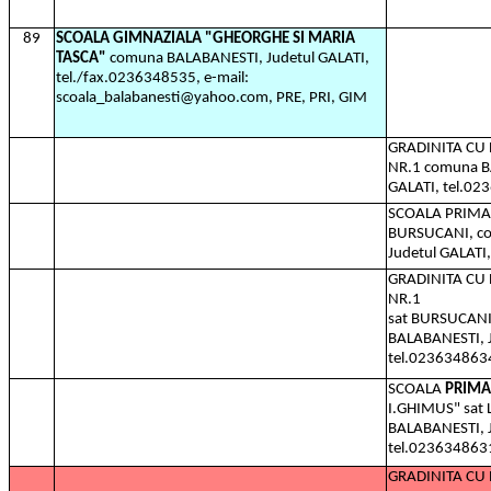
89
SCOALA GIMNAZIALA "GHEORGHE SI MARIA
TASCA"
comuna BALABANESTI, Judetul GALATI,
tel./fax.0236348535, e-mail:
scoala_balabanesti@yahoo.com, PRE, PRI, GIM
GRADINITA C
NR.1 comuna B
GALATI, tel.0
SCOALA PRIMAR
BURSUCANI, c
Judetul GALATI
GRADINITA C
NR.1
sat BURSUCANI
BALABANESTI, J
tel.023634863
SCOALA
PRIM
I.GHIMUS" sat
BALABANESTI, J
tel.023634863
GRADINITA C