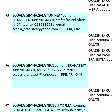
GRADINITA C
NR.1 sat ALDES
MERIA, Judetul
95
SCOALA GIMNAZIALA "UNIREA"
comuna
BRANISTEA, Judetul GALATI,
str.Stefan cel Mare
nr.64
, tel./fax.0236332538, e-mail:
scoala_branistea@yahoo.com, PRE, PRI, GIM
GRADINITA C
NR.1 comuna B
GALATI
GRADINITA C
NR.1 sat VASI
BRANISTEA, Jud
96
SCOALA GIMNAZIALA NR.1
comuna BRAHASESTI,
Judetul GALATI, tel.0236867927, e-mail:
scoala_brahasesti@yahoo.com, PRE, PRI, GIM
GRADINITA C
NR.1 comuna B
GALATI
97
SCOALA GIMNAZIALA NR.1
sat TOFLEA, comuna
BRAHASESTI, Judetul GALATI, tel.0236867782, e-