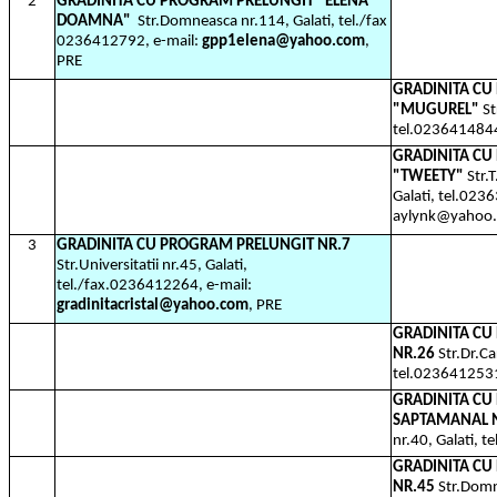
2
GRADINITA CU PROGRAM PRELUNGIT "ELENA
DOAMNA"
Str.Domneasca nr.114, Galati, tel./fax
0236412792, e-mail:
gpp1elena@yahoo.com
,
PRE
GRADINITA CU
"MUGUREL"
St
tel.023641484
GRADINITA C
"TWEETY"
Str.T
Galati, tel.023
aylynk@yahoo.
3
GRADINITA CU PROGRAM PRELUNGIT NR.7
Str.Universitatii nr.45, Galati,
tel./fax.0236412264, e-mail:
gradinitacristal@yahoo.com
, PRE
GRADINITA C
NR.26
Str.Dr.Ca
tel.023641253
GRADINITA C
SAPTAMANAL 
nr.40, Galati, 
GRADINITA CU
NR.45
Str.Domn