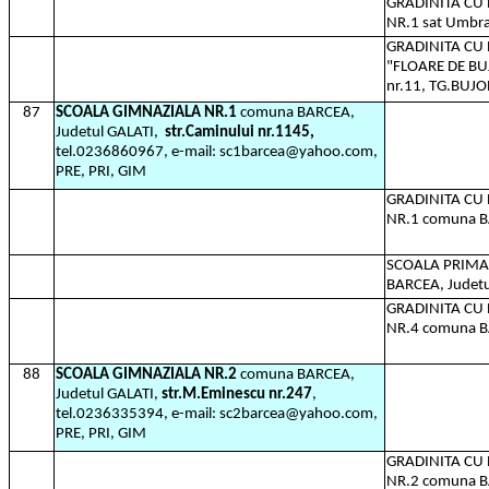
GRADINITA C
NR.1 sat Umbra
GRADINITA C
"FLOARE DE BU
nr.11, TG.BUJO
87
SCOALA GIMNAZIALA NR.1
comuna BARCEA,
Judetul GALATI,
str.Caminului nr.1145,
tel.0236860967, e-mail: sc1barcea@yahoo.com,
PRE, PRI, GIM
GRADINITA C
NR.1 comuna B
SCOALA PRIMA
BARCEA, Judetu
GRADINITA C
NR.4 comuna B
88
SCOALA GIMNAZIALA NR.2
comuna BARCEA,
Judetul GALATI,
str.M.Eminescu nr.247
,
tel.0236335394, e-mail: sc2barcea@yahoo.com,
PRE, PRI, GIM
GRADINITA C
NR.2 comuna B