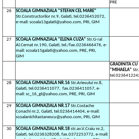
PRE
26
SCOALA GIMNAZIALA "STEFAN CEL MARE"
Str.Constructorilor nr.9, Galati, tel.0236452072,
e-mail: scoala13galati@yahoo.com, PRI, GIM
27
SCOALA GIMNAZIALA "ELENA CUZA"
Str.G-ral
Al.Cernat nr.190, Galati, tel./fax.0236466476, e-
mail: scoala15galati@yahoo.com, PRE, PRI,
GIM
GRADINITA C
"MIHAELA"
Str
tel.023641224
28
SCOALA GIMNAZIALA NR.16
Str.Ariesului nr.8,
Galati, tel.0236411077,
fax.0236411057, e-
mail: sc_16_gl@yahoo.com, PRE, PRI, GIM
29
SCOALA GIMNAZIALA NR.17
Str.Costache
Conachi nr.2, Galati, tel.0236414404, e-mail:
scoalanichitastanescu@yahoo.com, PRI, GIM
30
SCOALA GIMNAZIALA NR.18
str.av.V.Craiu nr.2,
Galati, tel.0236328208, fax.0372253772, e-mail: