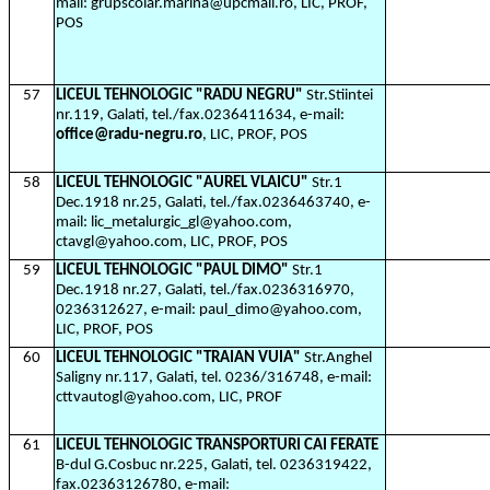
mail: grupscolar.marina@upcmail.ro, LIC, PROF,
POS
57
LICEUL TEHNOLOGIC "RADU NEGRU"
Str.Stiintei
nr.119, Galati, tel./fax.0236411634, e-mail:
office@radu-negru.ro
, LIC, PROF, POS
58
LICEUL TEHNOLOGIC "AUREL VLAICU"
Str.1
Dec.1918 nr.25, Galati, tel./fax.0236463740, e-
mail: lic_metalurgic_gl@yahoo.com,
ctavgl@yahoo.com, LIC, PROF, POS
59
LICEUL TEHNOLOGIC "PAUL DIMO"
Str.1
Dec.1918 nr.27, Galati, tel./fax.0236316970,
0236312627, e-mail: paul_dimo@yahoo.com,
LIC, PROF, POS
60
LICEUL TEHNOLOGIC "TRAIAN VUIA"
Str.Anghel
Saligny nr.117, Galati, tel. 0236/316748, e-mail:
cttvautogl@yahoo.com, LIC, PROF
61
LICEUL TEHNOLOGIC TRANSPORTURI CAI FERATE
B-dul G.Cosbuc nr.225, Galati, tel. 0236319422,
fax.02363126780, e-mail: