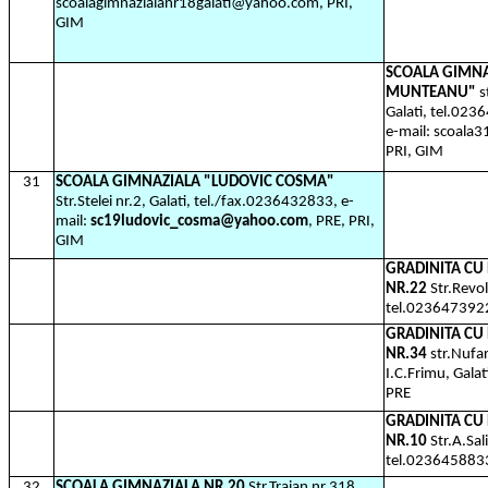
scoalagimnazialanr18galati@yahoo.com, PRI,
GIM
SCOALA GIMN
MUNTEANU"
s
Galati, tel.023
e-mail: scoal
PRI, GIM
31
SCOALA GIMNAZIALA "LUDOVIC COSMA"
Str.Stelei nr.2, Galati, tel./fax.0236432833, e-
mail:
sc19ludovic_cosma@yahoo.com
, PRE, PRI,
GIM
GRADINITA C
NR.22
Str.Revol
tel.023647392
GRADINITA C
NR.34
str.Nufar
I.C.Frimu, Gala
PRE
GRADINITA C
NR.10
Str.A.Sal
tel.023645883
32
SCOALA GIMNAZIALA NR.20
Str.Traian nr.318,