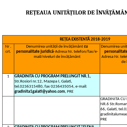
REȚEAUA UNITĂȚILOR DE ÎNVĂȚĂMÂN
REȚEA EXISTENTĂ 2018-2019
Nr .
Denumirea unității de învățământ
cu
Denumirea unit
crt.
personalitate juridică
-Adresa Nr. telefon/fax/e-
personalitate
mail/niveluri de învățământ
Adresa Nr. tele
de
1
GRADINITA CU PROGRAM PRELUNGIT NR.1,
Str.Rosiori nr.12, Mazepa I, Galati,
tel.0236315480, fax 0236435054, e-mail:
gradinita1galati@yahoo.com
, PRE
GRADINITA C
NR.6 Str.Roman
66, Galati, tel
gradinitalumea
PRE