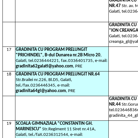
GRADINITA CU
NR.47
Str. av. 
Galati, tel.02
GRADINITA C
"ION CREANGA
Galati, tel.023
creanga_gl@ya
17
GRADINITA CU PROGRAM PRELUNGIT
"PRICHINDEL", B-dul Dunarea nr.2B Micro 20
,
Galati, tel.0236444221, fax.0336401735, e-mail:
gradinita62galati@yahoo.com
, PRE
18
GRADINITA CU PROGRAM PRELUNGIT NR.64
Str.Brailei nr.226, Bl.D5, Galati,
tel./fax.0236446345, e-mail:
gradinita64gl@yahoo.com
, PRE
GRADINITA C
NR.44
Str.Gorun
tel.0236468366
gradinita_44_
19
SCOALA GIMNAZIALA "CONSTANTIN GH.
MARINESCU"
Str.Regiment 11 Siret nr.41A,
Galati, tel./faX.0236312544, e-mail: