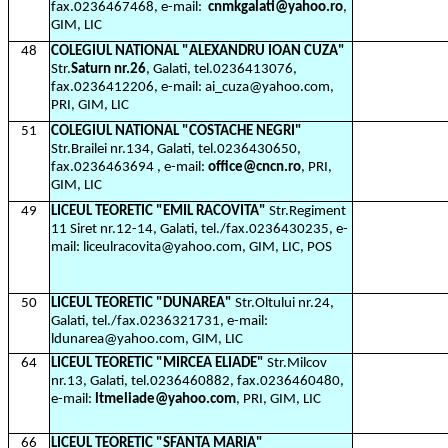
fax.0236467468, e-mail:
cnmkgalati@yahoo.ro
,
GIM, LIC
48
COLEGIUL NATIONAL "ALEXANDRU IOAN CUZA"
Str.
Saturn nr.26
, Galati, tel.0236413076,
fax.0236412206, e-mail: ai_cuza@yahoo.com,
PRI, GIM, LIC
51
COLEGIUL NATIONAL "COSTACHE NEGRI"
Str.Brailei nr.134, Galati, tel.0236430650,
fax.0236463694 , e-mail:
office@cncn.ro
, PRI,
GIM, LIC
49
LICEUL TEORETIC "EMIL RACOVITA"
Str.Regiment
11 Siret nr.12-14, Galati, tel./fax.0236430235, e-
mail: liceulracovita@yahoo.com, GIM, LIC, POS
50
LICEUL TEORETIC "DUNAREA"
Str.Oltului nr.24,
Galati, tel./fax.0236321731, e-mail:
ldunarea@yahoo.com, GIM, LIC
64
LICEUL TEORETIC "MIRCEA ELIADE"
Str.Milcov
nr.13, Galati, tel.0236460882, fax.0236460480,
e-mail:
ltmeliade@yahoo.com
, PRI, GIM, LIC
66
LICEUL TEORETIC "SFANTA MARIA"