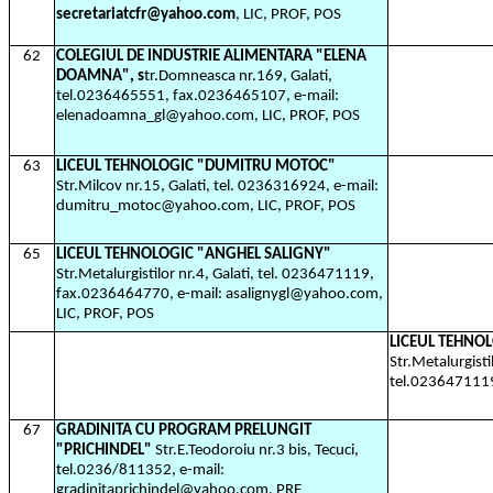
secretariatcfr@yahoo.com
, LIC, PROF, POS
62
COLEGIUL DE INDUSTRIE ALIMENTARA "ELENA
DOAMNA", s
tr.Domneasca nr.169, Galati,
tel.0236465551, fax.0236465107, e-mail:
elenadoamna_gl@yahoo.com, LIC, PROF, POS
63
LICEUL TEHNOLOGIC "DUMITRU MOTOC"
Str.Milcov nr.15, Galati, tel. 0236316924, e-mail:
dumitru_motoc@yahoo.com, LIC, PROF, POS
65
LICEUL TEHNOLOGIC "ANGHEL SALIGNY"
Str.Metalurgistilor nr.4, Galati, tel. 0236471119,
fax.0236464770, e-mail: asalignygl@yahoo.com,
LIC, PROF, POS
LICEUL TEHNO
Str.Metalurgistil
tel.023647111
67
GRADINITA CU PROGRAM PRELUNGIT
"PRICHINDEL"
Str.E.Teodoroiu nr.3 bis, Tecuci,
tel.0236/811352, e-mail:
gradinitaprichindel@yahoo.com, PRE