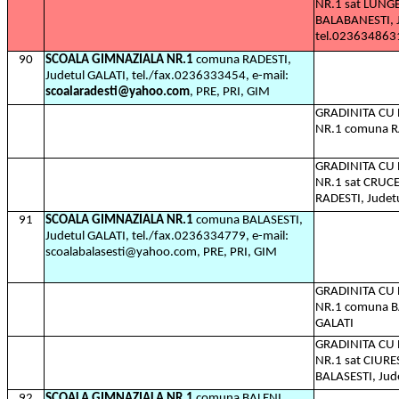
NR.1 sat LUNG
BALABANESTI, J
tel.023634863
90
SCOALA GIMNAZIALA NR.1
comuna RADESTI,
Judetul GALATI, tel./fax.0236333454, e-mail:
scoalaradesti@yahoo.com
, PRE, PRI, GIM
GRADINITA C
NR.1 comuna RA
GRADINITA C
NR.1 sat CRUC
RADESTI, Judet
91
SCOALA GIMNAZIALA NR.1
comuna BALASESTI,
Judetul GALATI, tel./fax.0236334779, e-mail:
scoalabalasesti@yahoo.com, PRE, PRI, GIM
GRADINITA C
NR.1 comuna BA
GALATI
GRADINITA C
NR.1 sat CIURE
BALASESTI, Jud
92
SCOALA GIMNAZIALA NR.1
comuna BALENI,