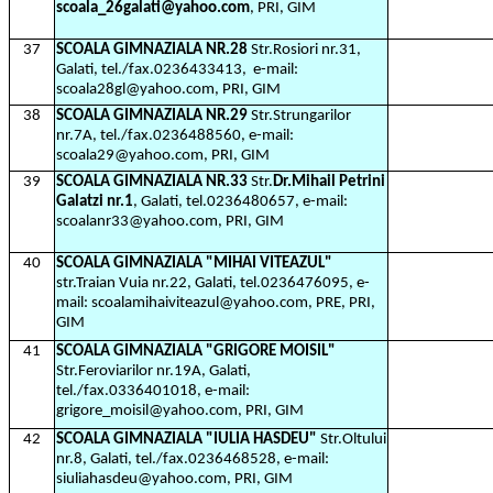
scoala_26galati@yahoo.com
, PRI, GIM
37
SCOALA GIMNAZIALA NR.28
Str.Rosiori nr.31,
Galati, tel./fax.0236433413,
e-mail:
scoala28gl@yahoo.com, PRI, GIM
38
SCOALA GIMNAZIALA NR.29
Str.Strungarilor
nr.7A, tel./fax.0236488560, e-mail:
scoala29@yahoo.com, PRI, GIM
39
SCOALA GIMNAZIALA NR.33
Str.
Dr.Mihail Petrini
Galatzi nr.1
, Galati, tel.0236480657, e-mail:
scoalanr33@yahoo.com, PRI, GIM
40
SCOALA GIMNAZIALA "MIHAI VITEAZUL"
str.Traian Vuia nr.22, Galati, tel.0236476095, e-
mail: scoalamihaiviteazul@yahoo.com, PRE, PRI,
GIM
41
SCOALA GIMNAZIALA "GRIGORE MOISIL"
Str.Feroviarilor nr.19A, Galati,
tel./fax.0336401018, e-mail:
grigore_moisil@yahoo.com, PRI, GIM
42
SCOALA GIMNAZIALA "IULIA HASDEU"
Str.Oltului
nr.8, Galati, tel./fax.0236468528, e-mail:
siuliahasdeu@yahoo.com, PRI, GIM