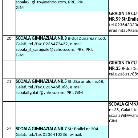
scoala2_gl_ro@yahoo.com, PRE, PRI,
GIM
GRADINITA C
NR.59 Str.Brail
tel.0236430330
gradinita59gal
20
SCOALA GIMNAZIALA NR.3
B-dul Dunarea nr.60,
Galati, tel./fax.0236472422, e-mail:
scoala_il_caragiale@yahoo.com, PRE, PRI,
GIM
GRADINITA C
NR.35
B-dul Du
tel.023631788
21
SCOALA GIMNAZIALA NR.5
Str.Gorunului nr.6B,
Galati, tel./fax.0236468366, e-mal:
scoala5galati@yahoo.com, PRI, GIM
SCOALA GIMNA
nr.35, Galati, 
scoala9gl@yaho
GIM
22
SCOALA GIMNAZIALA NR.7
Str.Brailei nr.204,
Galati, tel./fax 0236410236, e-mail: