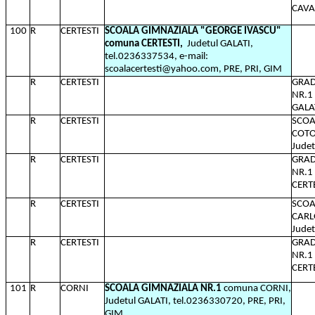
CAVAD
100
R
CERTESTI
SCOALA GIMNAZIALA "GEORGE IVASCU"
comuna CERTESTI,
Judetul GALATI,
tel.0236337534, e-mail:
scoalacertesti@yahoo.com, PRE, PRI, GIM
R
CERTESTI
GRAD
NR.1 
GALA
R
CERTESTI
SCOA
COTO
Judet
R
CERTESTI
GRAD
NR.1
CERTE
R
CERTESTI
SCOA
CARL
Judet
R
CERTESTI
GRAD
NR.1
CERTE
101
R
CORNI
SCOALA GIMNAZIALA NR.1
comuna CORNI,
Judetul GALATI, tel.0236330720, PRE, PRI,
GIM