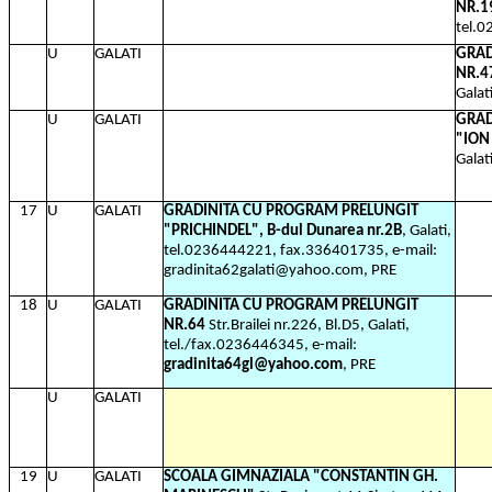
NR.1
tel.
U
GALATI
GRAD
NR.4
Galat
U
GALATI
GRAD
"ION
Galat
17
U
GALATI
GRADINITA CU PROGRAM PRELUNGIT
"PRICHINDEL", B-dul Dunarea nr.2B
, Galati,
tel.0236444221, fax.336401735, e-mail:
gradinita62galati@yahoo.com, PRE
18
U
GALATI
GRADINITA CU PROGRAM PRELUNGIT
NR.64
Str.Brailei nr.226, Bl.D5, Galati,
tel./fax.0236446345, e-mail:
gradinita64gl@yahoo.com
, PRE
U
GALATI
19
U
GALATI
SCOALA GIMNAZIALA "CONSTANTIN GH.