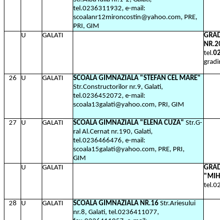
tel.0236311932, e-mail:
scoalanr12mironcostin@yahoo.com, PRE,
PRI, GIM
U
GALATI
GRAD
NR.2
tel.
0
grad
26
U
GALATI
SCOALA GIMNAZIALA "STEFAN CEL MARE"
Str.Constructorilor nr.9, Galati,
tel.0236452072, e-mail:
scoala13galati@yahoo.com, PRI, GIM
27
U
GALATI
SCOALA GIMNAZIALA "ELENA CUZA"
Str.G-
ral Al.Cernat nr.190, Galati,
tel.0236466476, e-mail:
scoala15galati@yahoo.com, PRE, PRI,
GIM
U
GALATI
GRAD
"MIH
tel.
28
U
GALATI
SCOALA GIMNAZIALA NR.16
Str.Ariesului
nr.8, Galati, tel.0236411077,