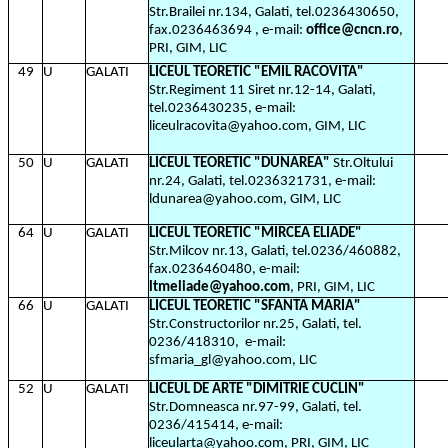
Str.Brailei nr.134, Galati, tel.0236430650,
fax.0236463694 , e-mail:
office@cncn.ro
,
PRI, GIM, LIC
49
U
GALATI
LICEUL TEORETIC "EMIL RACOVITA"
Str.Regiment 11 Siret nr.12-14, Galati,
tel.0236430235, e-mail:
liceulracovita@yahoo.com, GIM, LIC
50
U
GALATI
LICEUL TEORETIC "DUNAREA"
Str.Oltului
nr.24, Galati, tel.0236321731, e-mail:
ldunarea@yahoo.com, GIM, LIC
64
U
GALATI
LICEUL TEORETIC "MIRCEA ELIADE"
Str.Milcov nr.13, Galati, tel.0236/460882,
fax.0236460480, e-mail:
ltmeliade@yahoo.com
, PRI, GIM, LIC
66
U
GALATI
LICEUL TEORETIC "SFANTA MARIA"
Str.Constructorilor nr.25, Galati, tel.
0236/418310,
e-mail:
sfmaria_gl@yahoo.com, LIC
52
U
GALATI
LICEUL DE ARTE "DIMITRIE CUCLIN"
Str.Domneasca nr.97-99, Galati, tel.
0236/415414, e-mail:
liceularta@yahoo.com, PRI, GIM, LIC