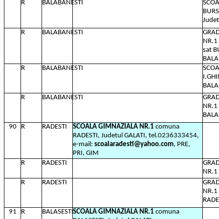
R
BALABANESTI
SCOA
BURS
Judet
R
BALABANESTI
GRAD
NR.1
sat 
BALA
R
BALABANESTI
SCO
I.GH
BALA
R
BALABANESTI
GRAD
NR.1
BALA
90
R
RADESTI
SCOALA GIMNAZIALA NR.1
comuna
RADESTI, Judetul GALATI, tel.0236333454,
e-mail:
scoalaradesti@yahoo.com
, PRE,
PRI, GIM
R
RADESTI
GRAD
NR.1
R
RADESTI
GRAD
NR.1
RADES
91
R
BALASESTI
SCOALA GIMNAZIALA NR.1
comuna