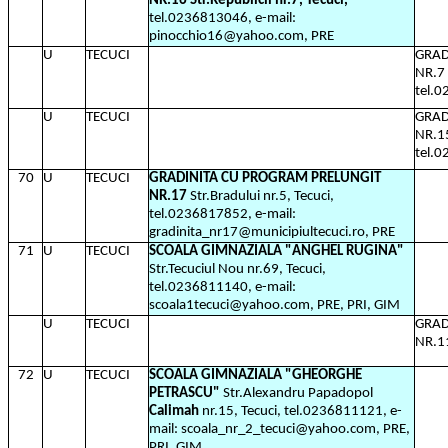
NR.16 Str.Republicii nr.7, Tecuci,
tel.0236813046, e-mail:
pinocchio16@yahoo.com, PRE
U
TECUCI
GRAD
NR.7 
tel.
U
TECUCI
GRAD
NR.15
tel.
70
U
TECUCI
GRADINITA CU PROGRAM PRELUNGIT
NR.17
Str.Bradului nr.5, Tecuci,
tel.0236817852, e-mail:
gradinita_nr17@municipiultecuci.ro, PRE
71
U
TECUCI
SCOALA GIMNAZIALA "ANGHEL RUGINA"
Str.Tecuciul Nou nr.69, Tecuci,
tel.0236811140, e-mail:
scoala1tecuci@yahoo.com, PRE, PRI, GIM
U
TECUCI
GRAD
NR.11
72
U
TECUCI
SCOALA GIMNAZIALA "GHEORGHE
PETRASCU"
Str.Alexandru Papadopol
Calimah
nr.15, Tecuci, tel.0236811121, e-
mail: scoala_nr_2_tecuci@yahoo.com, PRE,
PRI, GIM