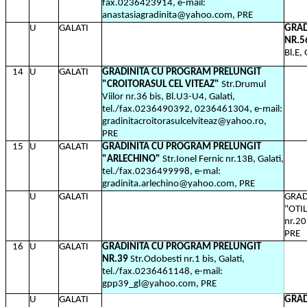
fax.0236423914, e-mail:
anastasiagradinita@yahoo.com, PRE
U
GALATI
GRAD
NR.5
Bl.E,
14
U
GALATI
GRADINITA CU PROGRAM PRELUNGIT
"CROITORASUL CEL VITEAZ"
Str.Drumul
Viilor nr.36 bis, Bl.U3-U4, Galati,
tel./fax.0236490392, 0236461304, e-mail:
gradinitacroitorasulcelviteaz@yahoo.ro,
PRE
15
U
GALATI
GRADINITA CU PROGRAM PRELUNGIT
"ARLECHINO"
Str.Ionel Fernic nr.13B, Galati,
tel./fax.0236499998, e-mal:
gradinita.arlechino@yahoo.com, PRE
U
GALATI
GRAD
"OTI
nr.20
PRE
16
U
GALATI
GRADINITA CU PROGRAM PRELUNGIT
NR.39
Str.Odobesti nr.1 bis, Galati,
tel./fax.0236461148, e-mail:
gpp39_gl@yahoo.com, PRE
U
GALATI
GRAD