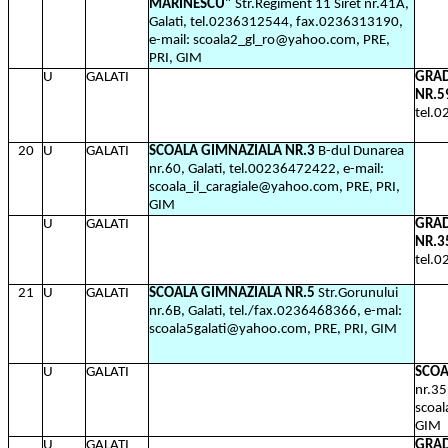
MARINESCU"
Str.Regiment 11 Siret nr.41A,
Galati, tel.0236312544, fax.0236313190,
e-mail: scoala2_gl_ro@yahoo.com, PRE,
PRI, GIM
U
GALATI
GRAD
NR.59
tel.
20
U
GALATI
SCOALA GIMNAZIALA NR.3
B-dul Dunarea
nr.60, Galati, tel.00236472422, e-mail:
scoala_il_caragiale@yahoo.com, PRE, PRI,
GIM
U
GALATI
GRAD
NR.3
tel.
21
U
GALATI
SCOALA GIMNAZIALA NR.5
Str.Gorunului
nr.6B, Galati, tel./fax.0236468366, e-mal:
scoala5galati@yahoo.com, PRE, PRI, GIM
U
GALATI
SCOA
nr.35
scoa
GIM
U
GALATI
GRAD