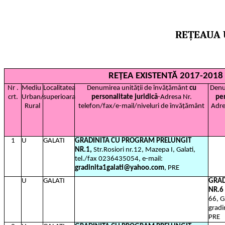
REȚEAUA 
REȚEA EXISTENTĂ 2017-2018
Nr .
Mediu
Localitatea
Denumirea unității de învățământ
cu
Denu
crt.
Urban/
superioara
personalitate juridică
-Adresa Nr.
per
Rural
telefon/fax/e-mail/niveluri de învățământ
Adre
1
U
GALATI
GRADINITA CU PROGRAM PRELUNGIT
NR.1,
Str.Rosiori nr.12, Mazepa I, Galati,
tel./fax 0236435054, e-mail:
gradinita1galati@yahoo.com
, PRE
U
GALATI
GRAD
NR.6
66, G
grad
PRE