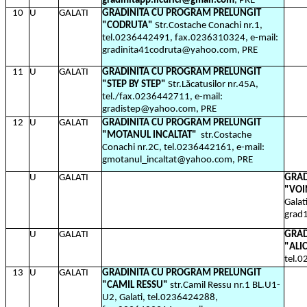
gradinitapp.licurici@gmail.com
, PRE
10
U
GALATI
GRADINITA CU PROGRAM PRELUNGIT
"CODRUTA"
Str.Costache Conachi nr.1,
tel.0236442491, fax.0236310324, e-mail:
gradinita41codruta@yahoo.com, PRE
11
U
GALATI
GRADINITA CU PROGRAM PRELUNGIT
"STEP BY STEP"
Str.Lăcatusilor nr.45A,
tel./fax.0236442711, e-mail:
gradistep@yahoo.com, PRE
12
U
GALATI
GRADINITA CU PROGRAM PRELUNGIT
"MOTANUL INCALTAT"
str.Costache
Conachi nr.2C, tel.0236442161, e-mail:
gmotanul_incaltat@yahoo.com, PRE
U
GALATI
GRAD
"VOI
Galat
grad
U
GALATI
GRAD
"ALI
tel.
13
U
GALATI
GRADINITA CU PROGRAM PRELUNGIT
"CAMIL RESSU"
str.Camil Ressu nr.1 BL.U1-
U2, Galati, tel.0236424288,