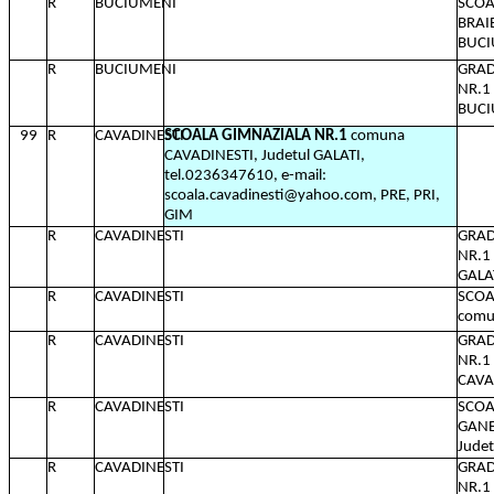
R
BUCIUMENI
SCOA
BRAI
BUCI
R
BUCIUMENI
GRAD
NR.1
BUCI
99
R
CAVADINESTI
SCOALA GIMNAZIALA NR.1
comuna
CAVADINESTI, Judetul GALATI,
tel.0236347610, e-mail:
scoala.cavadinesti@yahoo.com, PRE, PRI,
GIM
R
CAVADINESTI
GRAD
NR.1
GALA
R
CAVADINESTI
SCOA
comu
R
CAVADINESTI
GRAD
NR.1
CAVAD
R
CAVADINESTI
SCOA
GANE
Judet
R
CAVADINESTI
GRAD
NR.1