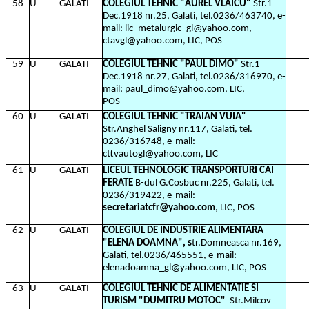
58
U
GALATI
COLEGIUL TEHNIC "AUREL VLAICU"
Str.1
Dec.1918 nr.25, Galati, tel.0236/463740, e-
mail: lic_metalurgic_gl@yahoo.com,
ctavgl@yahoo.com, LIC, POS
59
U
GALATI
COLEGIUL TEHNIC "PAUL DIMO"
Str.1
Dec.1918 nr.27, Galati, tel.0236/316970, e-
mail: paul_dimo@yahoo.com, LIC,
POS
60
U
GALATI
COLEGIUL TEHNIC "TRAIAN VUIA"
Str.Anghel Saligny nr.117, Galati, tel.
0236/316748, e-mail:
cttvautogl@yahoo.com, LIC
61
U
GALATI
LICEUL TEHNOLOGIC TRANSPORTURI CAI
FERATE
B-dul G.Cosbuc nr.225, Galati, tel.
0236/319422, e-mail:
secretariatcfr@yahoo.com
, LIC, POS
62
U
GALATI
COLEGIUL DE INDUSTRIE ALIMENTARA
"ELENA DOAMNA", s
tr.Domneasca nr.169,
Galati, tel.0236/465551, e-mail:
elenadoamna_gl@yahoo.com, LIC, POS
63
U
GALATI
COLEGIUL TEHNIC DE ALIMENTATIE SI
TURISM "DUMITRU MOTOC"
Str.Milcov