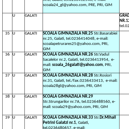
scoala24_gl@yahoo.com, PRE, PRI, GIM
U
GALATI
GRAD
NR.1
tel.
35
U
GALATI
SCOALA GIMNAZIALA NR.25
Str.Basarabiei
nr.25, Galati, tel.0236414048, e-mail:
scoalapetrurares25@yahoo.com, PRI,
GIM
36
U
GALATI
SCOALA GIMNAZIALA NR.26
Str.Vadul
Sacalelor nr.2, Galati, tel.0236413954,
e-
mail:
scoala_26galati@yahoo.com
, PRI,
GIM
37
U
GALATI
SCOALA GIMNAZIALA NR.28
Str.Rosiori
nr.31, Galati, tel./fax.0236433413,
e-mail:
scoala28gl@yahoo.com, PRI, GIM
38
U
GALATI
SCOALA GIMNAZIALA NR.29
Str.Strungarilor nr.7A, tel.0236488560, e-
mail: scoala29@yahoo.com, PRI, GIM
39
U
GALATI
SCOALA GIMNAZIALA NR.33
Str.
Dr.Mihail
Petrini Galatzi nr.1
, Galati,
tel.0236480657, e-mail: