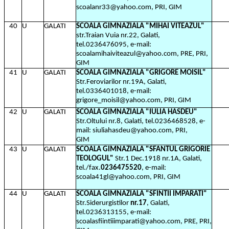
scoalanr33@yahoo.com, PRI, GIM
40
U
GALATI
SCOALA GIMNAZIALA "MIHAI VITEAZUL"
str.Traian Vuia nr.22, Galati,
tel.0236476095, e-mail:
scoalamihaiviteazul@yahoo.com, PRE, PRI,
GIM
41
U
GALATI
SCOALA GIMNAZIALA "GRIGORE MOISIL"
Str.Feroviarilor nr.19A, Galati,
tel.0336401018, e-mail:
grigore_moisil@yahoo.com, PRI, GIM
42
U
GALATI
SCOALA GIMNAZIALA "IULIA HASDEU"
Str.Oltului nr.8, Galati, tel.0236468528, e-
mail: siuliahasdeu@yahoo.com, PRI,
GIM
43
U
GALATI
SCOALA GIMNAZIALA "SFANTUL GRIGORIE
TEOLOGUL"
Str.1 Dec.1918 nr.1A, Galati,
tel./fax.
0236475520
, e-mail:
scoala41gl@yahoo.com, PRI, GIM
44
U
GALATI
SCOALA GIMNAZIALA "SFINTII IMPARATI"
Str.Siderurgistilor
nr.17
, Galati,
tel.0236313155, e-mail:
scoalasfiintiiimparati@yahoo.com, PRE, PRI,