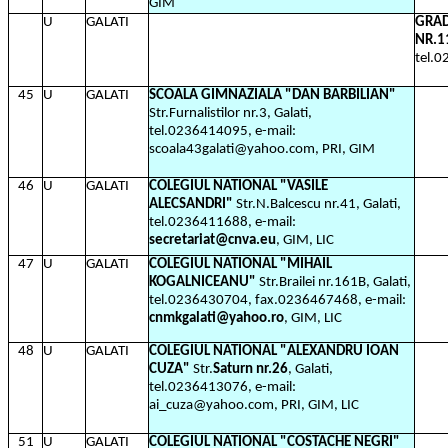
GIM
U
GALATI
GRAD
NR.1
tel.
45
U
GALATI
SCOALA GIMNAZIALA "DAN BARBILIAN"
Str.Furnalistilor nr.3, Galati,
tel.0236414095, e-mail:
scoala43galati@yahoo.com, PRI, GIM
46
U
GALATI
COLEGIUL NATIONAL "VASILE
ALECSANDRI"
Str.N.Balcescu nr.41, Galati,
tel.0236411688, e-mail:
secretariat@cnva.eu
, GIM, LIC
47
U
GALATI
COLEGIUL NATIONAL "MIHAIL
KOGALNICEANU"
Str.Brailei nr.161B, Galati,
tel.0236430704, fax.0236467468, e-mail:
cnmkgalati@yahoo.ro
, GIM, LIC
48
U
GALATI
COLEGIUL NATIONAL "ALEXANDRU IOAN
CUZA"
Str.
Saturn nr.26
, Galati,
tel.0236413076, e-mail:
ai_cuza@yahoo.com, PRI, GIM, LIC
51
U
GALATI
COLEGIUL NATIONAL "COSTACHE NEGRI"