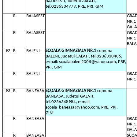
BALASESTI, Judetul GALATI,
tel.0236334779, PRE, PRI, GIM
R
BALASESTI
GRAD
NR.1
GALA
R
BALASESTI
GRAD
NR.1 
BALAS
92
R
BALENI
SCOALA GIMNAZIALA NR.1
comuna
BALENI, Judetul GALATI, tel.0236330406,
e-mail: scoalabaleni2008@yahoo.com, PRE,
PRI, GIM
R
BALENI
GRAD
NR.1
93
R
BANEASA
SCOALA GIMNAZIALA NR.1
comuna
BANEASA, Judetul GALATI,
tel.0236348984, e-mail:
scoala_baneasa@yahoo.com, PRE, PRI,
GIM
R
BANEASA
GRAD
NR.1
GALA
R
BANEASA
SCOA