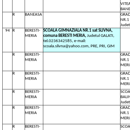
VITE
BANE
R
BANEASA
GRAD
NR.1
Judet
94
R
BERESTI-
SCOALA GIMNAZIALA NR.1 sat SLIVNA,
MERIA
comuna BERESTI MERIA,
Judetul GALATI,
tel.0236342585, e-mail:
scoala.slivna@yahoo.com, PRE, PRI, GIM
R
BERESTI-
GRAD
MERIA
NR.1 
MERIA
R
BERESTI-
GRAD
MERIA
NR.1
MERIA
R
BERESTI-
SCOA
MERIA
BALI
Judet
R
BERESTI-
GRAD
MERIA
NR.1 
MERIA
R
BERESTI-
SCOA