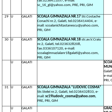
fax.0236411057, e-mail:
sc_16_gl@yahoo.com, PRE, PRI, GIM
29
U
GALATI
SCOALA GIMNAZIALA NR.17
Str.Costache
Conachi nr.2, Galati, tel.0236414404, e-
mail: scoalanichitastanescu@yahoo.com,
PRI, GIM
30
U
GALATI
SCOALA GIMNAZIALA NR.18
str.av.V.Craiu
nr.2, Galati, tel.0236328208,
fax.0336107120, e-mail:
scoalagimnazialanr18galati@yahoo.com,
PRI, GIM
U
GALATI
SCOA
MUN
Galat
e-ma
PRI,
31
U
GALATI
SCOALA GIMNAZIALA "LUDOVIC COSMA"
Str.Stelei nr.2, Galati, tel.0236432833, e-
mail:
sc19ludovic_cosma@yahoo.com
,
PRE, PRI, GIM
U
GALATI
GRAD