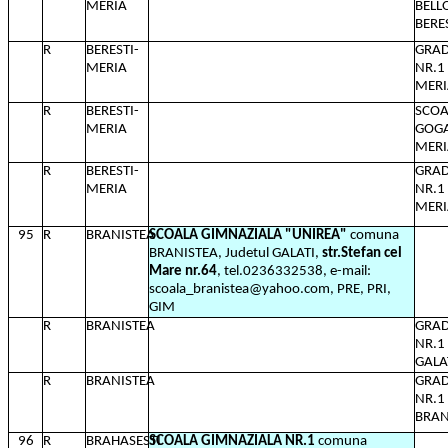
MERIA
BELL
BERES
R
BERESTI-
GRAD
MERIA
NR.1 
MERIA
R
BERESTI-
SCOA
MERIA
GOGA
MERIA
R
BERESTI-
GRAD
MERIA
NR.1 
MERIA
95
R
BRANISTEA
SCOALA GIMNAZIALA "UNIREA"
comuna
BRANISTEA, Judetul GALATI,
str.Stefan cel
Mare nr.64
, tel.0236332538, e-mail:
scoala_branistea@yahoo.com, PRE, PRI,
GIM
R
BRANISTEA
GRAD
NR.1
GALA
R
BRANISTEA
GRAD
NR.1
BRAN
96
R
BRAHASESTI
SCOALA GIMNAZIALA NR.1
comuna