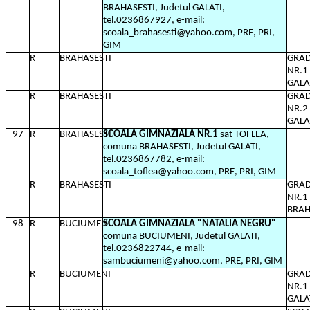
BRAHASESTI, Judetul GALATI,
tel.0236867927, e-mail:
scoala_brahasesti@yahoo.com, PRE, PRI,
GIM
R
BRAHASESTI
GRAD
NR.1
GALA
R
BRAHASESTI
GRAD
NR.2
GALA
97
R
BRAHASESTI
SCOALA GIMNAZIALA NR.1
sat TOFLEA,
comuna BRAHASESTI, Judetul GALATI,
tel.0236867782, e-mail:
scoala_toflea@yahoo.com, PRE, PRI, GIM
R
BRAHASESTI
GRAD
NR.1
BRAH
98
R
BUCIUMENI
SCOALA GIMNAZIALA "NATALIA NEGRU"
comuna BUCIUMENI, Judetul GALATI,
tel.0236822744, e-mail:
sambuciumeni@yahoo.com, PRE, PRI, GIM
R
BUCIUMENI
GRAD
NR.1
GALA