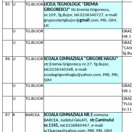
85
U
TG.BUJOR
LICEUL TEGNOLOGIC "EREMIA
GRIGORESCU"
Str.Eremia Grigorescu,
nr.109, Tg.Bujor, tel.0236340727, e-mail:
grupscolartgbujor@
gmail
.com, PRI, GIM,
LIC
U
TG.BUJOR
GRAD
NR.1 
U
TG.BUJOR
GRAD
"CASU
Tg.Bu
86
U
TG.BUJOR
SCOALA GIMNAZIALA "GRIGORE HAGIU"
str.Eremia Grigorescu nr.27, Tg.Bujor,
tel.0236340348, e-mail:
scoalagrigorehagiu@yahoo.com, PRE, PRI,
GIM
U
TG.BUJOR
GRAD
NR.1 
U
TG.BUJOR
GRAD
"FLO
nr.1
87
R
BARCEA
SCOALA GIMNAZIALA NR.1
comuna
BARCEA, Judetul GALATI,
str.Caminului
nr.1145,
tel.0236860967, e-mail:
sc1barcea@yahoo.com, PRE, PRI, GIM