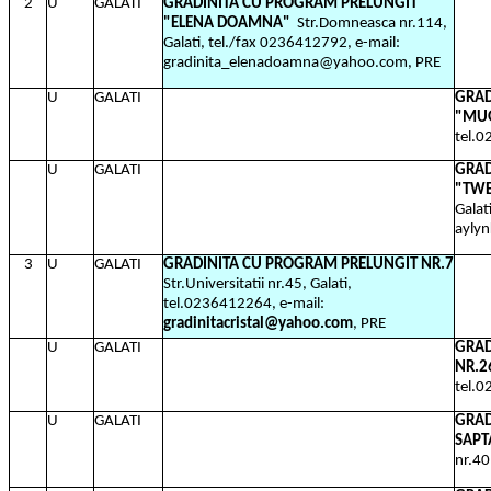
2
U
GALATI
GRADINITA CU PROGRAM PRELUNGIT
"ELENA DOAMNA"
Str.Domneasca nr.114,
Galati, tel./fax 0236412792, e-mail:
gradinita_elenadoamna@yahoo.com, PRE
U
GALATI
GRAD
"MU
tel.
U
GALATI
GRAD
"TWE
Galat
ayly
3
U
GALATI
GRADINITA CU PROGRAM PRELUNGIT NR.7
Str.Universitatii nr.45, Galati,
tel.0236412264, e-mail:
gradinitacristal@yahoo.com
, PRE
U
GALATI
GRAD
NR.2
tel.
U
GALATI
GRAD
SAPT
nr.40