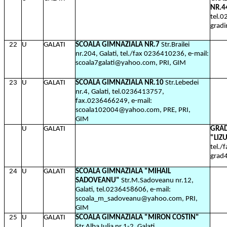
NR.4
tel.0
grad
22
U
GALATI
SCOALA GIMNAZIALA NR.7
Str.Brailei
nr.204, Galati, tel./fax 0236410236, e-mail:
scoala7galati@yahoo.com, PRI, GIM
23
U
GALATI
SCOALA GIMNAZIALA NR.10
Str.Lebedei
nr.4, Galati, tel.0236413757,
fax.0236466249, e-mail:
scoala102004@yahoo.com, PRE, PRI,
GIM
U
GALATI
GRAD
"LIZ
tel./
grad
24
U
GALATI
SCOALA GIMNAZIALA "MIHAIL
SADOVEANU"
Str.M.Sadoveanu nr.12,
Galati, tel.0236458606, e-mail:
scoala_m_sadoveanu@yahoo.com, PRI,
GIM
25
U
GALATI
SCOALA GIMNAZIALA "MIRON COSTIN"
Str.Alba Iulia nr.1-2, Galati,