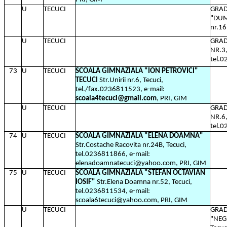
U
TECUCI
GRAD
"DUM
nr.16
U
TECUCI
GRAD
NR.3,
tel.
73
U
TECUCI
SCOALA GIMNAZIALA "ION PETROVICI"
TECUCI
Str.Unirii nr.6, Tecuci,
tel./fax.0236811523, e-mail:
scoala4tecuci@gmail.com
, PRI, GIM
U
TECUCI
GRAD
NR.6, 
tel.
74
U
TECUCI
SCOALA GIMNAZIALA "ELENA DOAMNA"
Str.Costache Racovita nr.24B, Tecuci,
tel.0236811866, e-mail:
elenadoamnatecuci@yahoo.com, PRI, GIM
75
U
TECUCI
SCOALA GIMNAZIALA "STEFAN OCTAVIAN
IOSIF"
Str.Elena Doamna nr.52, Tecuci,
tel.0236811534, e-mail:
scoala6tecuci@yahoo.com, PRI, GIM
U
TECUCI
GRAD
"NEGH