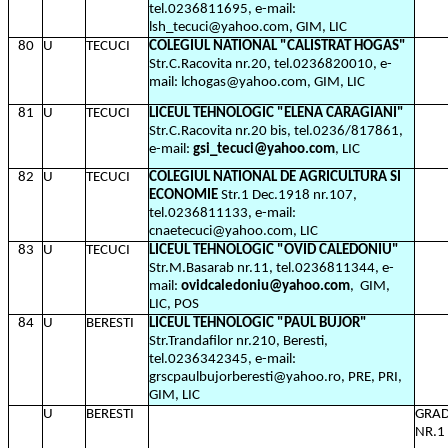
tel.0236811695, e-mail:
lsh_tecuci@yahoo.com, GIM, LIC
80
U
TECUCI
COLEGIUL NATIONAL "CALISTRAT HOGAS"
Str.C.Racovita nr.20, tel.0236820010, e-
mail: lchogas@yahoo.com, GIM, LIC
81
U
TECUCI
LICEUL TEHNOLOGIC "ELENA CARAGIANI"
Str.C.Racovita nr.20 bis, tel.0236/817861,
e-mail:
gsi_tecuci@yahoo.com
, LIC
82
U
TECUCI
COLEGIUL NATIONAL DE AGRICULTURA SI
ECONOMIE
Str.1 Dec.1918 nr.107,
tel.0236811133, e-mail:
cnaetecuci@yahoo.com, LIC
83
U
TECUCI
LICEUL TEHNOLOGIC "OVID CALEDONIU"
Str.M.Basarab nr.11, tel.0236811344, e-
mail:
ovidcaledoniu@yahoo.com
,
GIM,
LIC, POS
84
U
BERESTI
LICEUL TEHNOLOGIC "PAUL BUJOR"
Str.Trandafilor nr.210, Beresti,
tel.0236342345, e-mail:
grscpaulbujorberesti@yahoo.ro, PRE, PRI,
GIM, LIC
U
BERESTI
GRAD
NR.1 