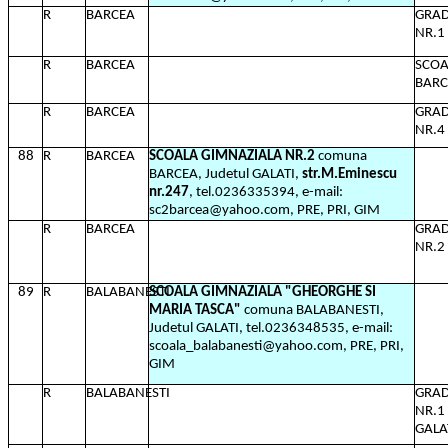
R
BARCEA
GRAD
NR.1
R
BARCEA
SCOA
BARC
R
BARCEA
GRAD
NR.4
88
R
BARCEA
SCOALA GIMNAZIALA NR.2
comuna
BARCEA, Judetul GALATI,
str.M.Eminescu
nr.247
, tel.0236335394, e-mail:
sc2barcea@yahoo.com, PRE, PRI, GIM
R
BARCEA
GRAD
NR.2
89
R
BALABANESTI
SCOALA GIMNAZIALA "GHEORGHE SI
MARIA TASCA"
comuna BALABANESTI,
Judetul GALATI, tel.0236348535, e-mail:
scoala_balabanesti@yahoo.com, PRE, PRI,
GIM
R
BALABANESTI
GRAD
NR.1
GALA