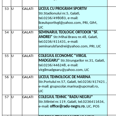
53
U
GALATI
LICEUL CU PROGRAM SPORTIV
Str.Stadionului nr.5, Galati,
tel.0236/498083, e-mail:
liceulsportivgl@yahoo.com, PRI, GIM,
LIC
54
U
GALATI
SEMINARUL TEOLOGIC ORTODOX "SF.
ANDREI"
Str.Mihai Bravu nr.48, Galati,
tel.0236/411431, e-mail:
seminarulsfandrei@yahoo.com, PRI, LIC
55
U
GALATI
COLEGIUL ECONOMIC "VIRGIL
MADGEARU"
Str.Strungarilor nr.31, Galati,
tel.0236/446248, e-mail:
virgilmadgearu@yahoo.com, LIC
56
U
GALATI
LICEUL TEHNOLOGIC DE MARINA
Str.Portului nr.57, Galati, tel.0236/417421 ,
e-mail: grupscolar.marina@upcmail.ro,
LIC
57
U
GALATI
COLEGIUL TEHNIC "RADU NEGRU"
Str.Stiintei nr.119, Galati, tel.0236411634,
e-mail:
office@radu-negru.ro
, LIC, POS