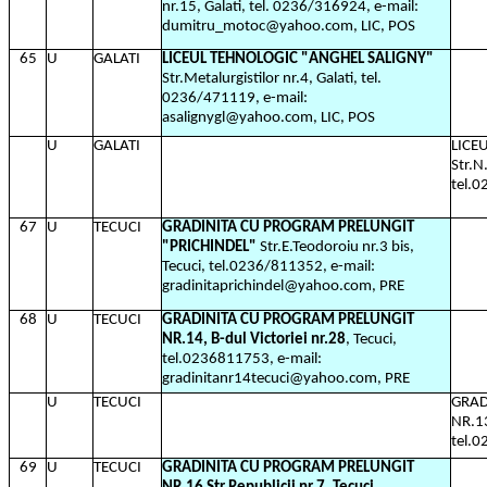
nr.15, Galati, tel. 0236/316924, e-mail:
dumitru_motoc@yahoo.com, LIC, POS
65
U
GALATI
LICEUL TEHNOLOGIC "ANGHEL SALIGNY"
Str.Metalurgistilor nr.4, Galati, tel.
0236/471119, e-mail:
asalignygl@yahoo.com, LIC, POS
U
GALATI
LICE
Str.N
tel.
67
U
TECUCI
GRADINITA CU PROGRAM PRELUNGIT
"PRICHINDEL"
Str.E.Teodoroiu nr.3 bis,
Tecuci, tel.0236/811352, e-mail:
gradinitaprichindel@yahoo.com, PRE
68
U
TECUCI
GRADINITA CU PROGRAM PRELUNGIT
NR.14, B-dul Victoriei nr.28
, Tecuci,
tel.0236811753, e-mail:
gradinitanr14tecuci@yahoo.com, PRE
U
TECUCI
GRAD
NR.13
tel.
69
U
TECUCI
GRADINITA CU PROGRAM PRELUNGIT