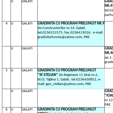
U
GALATI
GRAD
NR.4
tel.0
parf
4
U
GALATI
GRADINITA CU PROGRAM PRELUNGIT NR.9
Str.Constructorilor nr.14, Galati,
tel.0236312575, fax.0236413016,
e-mail:
gradinita9conta@yahoo.com, PRE
U
GALATI
GRAD
NR.4
ap.1,
grad
5
U
GALATI
GRADINITA CU PROGRAM PRELUNGIT
"SF.STELIAN"
Str.Regiment 11 Siret nr.2,
bl.I3, Tiglina 1, Galati,
tel.0236430852, e-
mail: gpn_stelian@yahoo.com, PRE
U
GALATI
GRAD
"IOA
nr.12
PRE
6
U
GALATI
GRADINITA CU PROGRAM PRELUNGIT