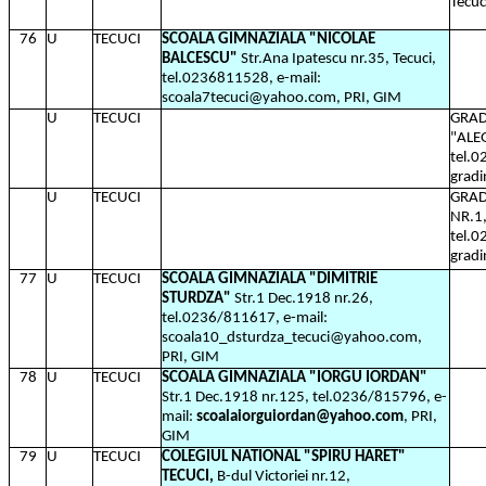
Tecuc
76
U
TECUCI
SCOALA GIMNAZIALA "NICOLAE
BALCESCU"
Str.Ana Ipatescu nr.35, Tecuci,
tel.0236811528, e-mail:
scoala7tecuci@yahoo.com, PRI, GIM
U
TECUCI
GRAD
"ALEG
tel.0
gradi
U
TECUCI
GRAD
NR.1,
tel.0
grad
77
U
TECUCI
SCOALA GIMNAZIALA "DIMITRIE
STURDZA"
Str.1 Dec.1918 nr.26,
tel.0236/811617, e-mail:
scoala10_dsturdza_tecuci@yahoo.com,
PRI, GIM
78
U
TECUCI
SCOALA GIMNAZIALA "IORGU IORDAN"
Str.1 Dec.1918 nr.125, tel.0236/815796, e-
mail:
scoalaiorguiordan@yahoo.com
, PRI,
GIM
79
U
TECUCI
COLEGIUL NATIONAL "SPIRU HARET"
TECUCI,
B-dul Victoriei nr.12,