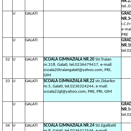
NR.2
tel.
U
GALATI
GRAD
NR.3
I.C.F
e-ma
PRE
U
GALATI
GRAD
NR.1
tel.
32
U
GALATI
SCOALA GIMNAZIALA NR.20
Str.Traian
nr.318, Galati, tel.0236479417, e-mail:
scoala20traiangalati@yahoo.com, PRI,
GIM
33
U
GALATI
SCOALA GIMNAZIALA NR.22
str.Zidarilor
nr.5, Galati, tel.0236324244, e-mail:
scoala22gl@yahoo.com, PRE, PRI, GIM
U
GALATI
GRAD
NR.1
tel.
34
U
GALATI
SCOALA GIMNAZIALA NR.24
Str.Egalitatii
nr.8, Galati, tel.0236412546, e-mail: