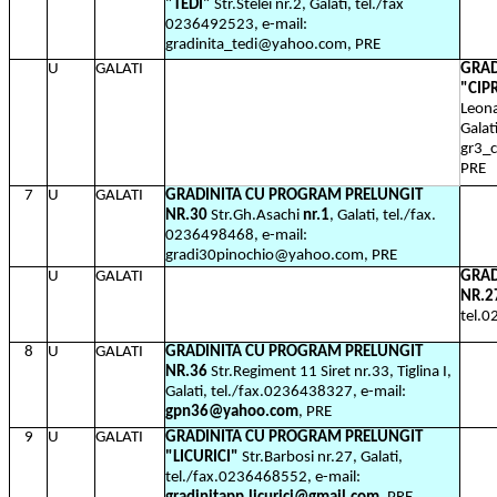
"TEDI"
Str.Stelei nr.2, Galati, tel./fax
0236492523, e-mail:
gradinita_tedi@yahoo.com, PRE
U
GALATI
GRAD
"CIP
Leona
Galat
gr3_
PRE
7
U
GALATI
GRADINITA CU PROGRAM PRELUNGIT
NR.30
Str.Gh.Asachi
nr.1
, Galati, tel./fax.
0236498468, e-mail:
gradi30pinochio@yahoo.com, PRE
U
GALATI
GRAD
NR.2
tel.
8
U
GALATI
GRADINITA CU PROGRAM PRELUNGIT
NR.36
Str.Regiment 11 Siret nr.33, Tiglina I,
Galati, tel./fax.0236438327, e-mail:
gpn36@yahoo.com
, PRE
9
U
GALATI
GRADINITA CU PROGRAM PRELUNGIT
"LICURICI"
Str.Barbosi nr.27, Galati,
tel./fax.0236468552, e-mail: