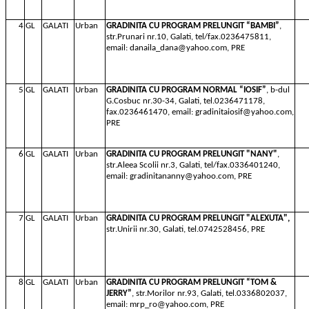
4
GL
GALATI
Urban
GRADINITA CU PROGRAM PRELUNGIT “BAMBI”
,
str.Prunari nr.10, Galati, tel/fax.0236475811,
email: danaila_dana@yahoo.com, PRE
5
GL
GALATI
Urban
GRADINITA CU PROGRAM NORMAL “IOSIF”
, b-dul
G.Cosbuc nr.30-34, Galati, tel.0236471178,
fax.0236461470, email: gradinitaiosif@yahoo.com,
PRE
6
GL
GALATI
Urban
GRADINITA CU PROGRAM PRELUNGIT "NANY"
,
str.Aleea Scolii nr.3, Galati, tel/fax.0336401240,
email: gradinitananny@yahoo.com, PRE
7
GL
GALATI
Urban
GRADINITA CU PROGRAM PRELUNGIT "ALEXUTA",
str.Unirii nr.30, Galati, tel.0742528456, PRE
8
GL
GALATI
Urban
GRADINITA CU PROGRAM PRELUNGIT “TOM &
JERRY”
, str.Morilor nr.93, Galati, tel.0336802037,
email: mrp_ro@yahoo.com, PRE