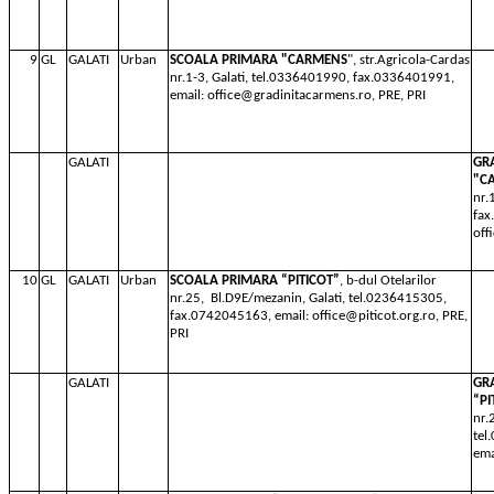
9
GL
GALATI
Urban
SCOALA PRIMARA "CARMENS
", str.Agricola-Cardas
nr.1-3, Galati, tel.0336401990, fax.0336401991,
email: office@gradinitacarmens.ro, PRE, PRI
GALATI
GR
"C
nr.
fax
off
10
GL
GALATI
Urban
SCOALA PRIMARA “PITICOT”
, b-dul Otelarilor
nr.25,
Bl.D9E/mezanin, Galati, tel.0236415305,
fax.0742045163, email: office@piticot.org.ro, PRE,
PRI
GALATI
GR
“PI
nr.
tel
ema