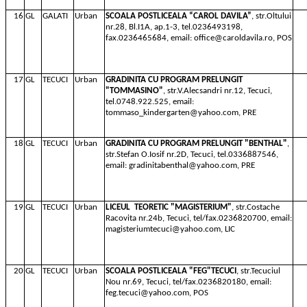
16
GL
GALATI
Urban
SCOALA POSTLICEALA “CAROL DAVILA”
, str.Oltului
nr.28, Bl.I1A, ap.1-3, tel.0236493198,
fax.0236465684, email: office@caroldavila.ro, POS
17
GL
TECUCI
Urban
GRADINITA CU PROGRAM PRELUNGIT
"TOMMASINO"
, str.V.Alecsandri nr.12, Tecuci,
tel.0748.922.525, email:
tommaso_kindergarten@yahoo.com, PRE
18
GL
TECUCI
Urban
GRADINITA CU PROGRAM PRELUNGIT "BENTHAL"
,
str.Stefan O.Iosif nr.2D, Tecuci, tel.0336887546,
email: gradinitabenthal@yahoo.com, PRE
19
GL
TECUCI
Urban
LICEUL
TEORETIC "MAGISTERIUM"
, str.Costache
Racovita nr.24b, Tecuci, tel/fax.0236820700, email:
magisteriumtecuci@yahoo.com, LIC
20
GL
TECUCI
Urban
SCOALA POSTLICEALA "FEG"TECUCI
, str.Tecuciul
Nou nr.69, Tecuci, tel/fax.0236820180, email:
feg.tecuci@yahoo.com, POS