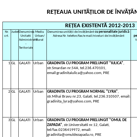
REȚEAUA UNITĂȚILOR DE ÎNVĂȚĂ
REȚEA EXISTENTĂ 2012-2013
Nr.
Județ
Denumirea
Mediu
Denumirea unității de învățământ
cu personalitate juridică
-
crt.
Unitatii
Urban/
Adresa Nr. telefon/fax/e-mail/niveluri de învățământ
pe
Administrativ
Rural
t
-
Teritoriale
1
GL
GALATI
Urban
GRADINITA CU PROGRAM
PRELUNGIT
“IULICA”
,
str.Smardan nr.54A, tel.236.470101,
email:gradinitaiulica@yahoo.com, PRE
2
GL
GALATI
Urban
GRADINITA CU PROGRAM NORMAL “LYRA”
,
str.Mihai Bravu nr.23, Galati, tel.236.310507, email:
gradinita_lyra@yahoo.com, PRE
3
GL
GALATI
Urban
GRADINITA CU PROGRAM PRELUNGIT “OMUL DE
ZAPADA”
, str.Universitatii nr.12, Galati,
tel/fax.0236419972, email:
gradinita@omuldezapada.ro, PRE