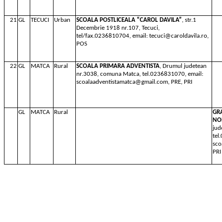
21
GL
TECUCI
Urban
SCOALA POSTLICEALA “CAROL DAVILA”
, str.1
Decembrie 1918 nr.107, Tecuci,
tel/fax.0236810704, email: tecuci@caroldavila.ro,
POS
22
GL
MATCA
Rural
SCOALA PRIMARA ADVENTISTA
, Drumul judetean
nr.3038, comuna Matca, tel.0236831070, email:
scoalaadventistamatca@gmail.com, PRE, PRI
GL
MATCA
Rural
GR
NO
jud
tel
sco
PRI