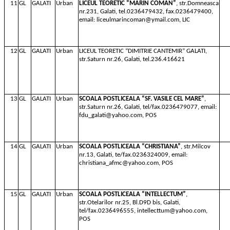
11
GL
GALATI
Urban
LICEUL TEORETIC “MARIN COMAN”
, str.Domneasca
nr.231, Galati, tel.0236479432, fax.0236479400,
email: liceulmarincoman@ymail.com, LIC
12
GL
GALATI
Urban
LICEUL TEORETIC “DIMITRIE CANTEMIR” GALATI,
str.Saturn nr.26, Galati, tel.236.416621
13
GL
GALATI
Urban
SCOALA POSTLICEALA “SF. VASILE CEL MARE”
,
str.Saturn nr.26, Galati, tel/fax.0236479077, email:
fdu_galati@yahoo.com, POS
14
GL
GALATI
Urban
SCOALA POSTLICEALA “CHRISTIANA”
, str.Milcov
nr.13, Galati, te/fax.0236324009, email:
christiana_afmc@yahoo.com, POS
15
GL
GALATI
Urban
SCOALA POSTLICEALA “INTELLECTUM”
,
str.Otelarilor nr.25, Bl.D9D bis, Galati,
tel/fax.0236496555, intellecttum@yahoo.com,
POS