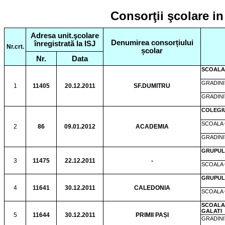
Consorţii şcolare in
Adresa unit.şcolare
Denumirea consorțiului
înregistrată la ISJ
Nr.crt.
școlar
Nr.
Data
SCOALA 
GRADINI
1
11405
20.12.2011
SF.DUMITRU
GRADIN
COLEGI
SCOALA 
2
86
09.01.2012
ACADEMIA
GRADINI
GRUPUL
3
11475
22.12.2011
-
SCOALA 
GRUPUL
4
11641
30.12.2011
CALEDONIA
SCOALA 
SCOALA
GALATI
5
11644
30.12.2011
PRIMII PAȘI
GRADINI