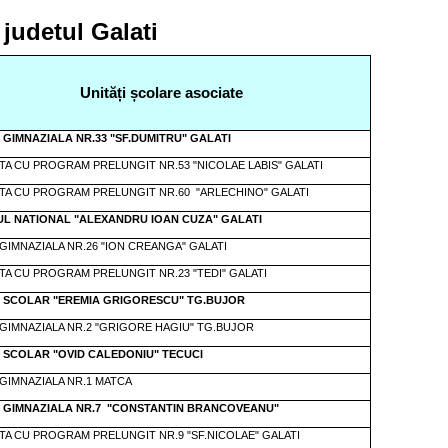
 judetul Galati
Unități școlare asociate
GIMNAZIALA NR.33 "SF.DUMITRU" GALATI
TA CU PROGRAM PRELUNGIT NR.53 "NICOLAE LABIS" GALATI
ITA CU PROGRAM
PRELUNGIT
NR.60
"ARLECHINO" GALATI
UL NATIONAL "ALEXANDRU IOAN CUZA" GALATI
GIMNAZIALA NR.26 "ION CREANGA" GALATI
TA CU PROGRAM PRELUNGIT NR.23 "TEDI" GALATI
 SCOLAR "EREMIA GRIGORESCU" TG.BUJOR
GIMNAZIALA NR.2 "GRIGORE HAGIU" TG.BUJOR
 SCOLAR "OVID CALEDONIU" TECUCI
GIMNAZIALA NR.1 MATCA
 GIMNAZIALA NR.7
"CONSTANTIN BRANCOVEANU"
TA CU PROGRAM PRELUNGIT NR.9 "SF.NICOLAE" GALATI