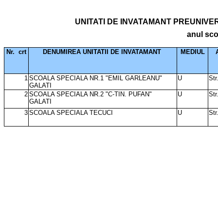
UNITATI DE INVATAMANT PREUNIVER
anul sco
Nr.
crt
DENUMIREA UNITATII DE INVATAMANT
MEDIUL
1
SCOALA SPECIALA NR.1 "EMIL GARLEANU"
U
Str
GALATI
2
SCOALA SPECIALA NR.2 "C-TIN. PUFAN"
U
Str
GALATI
3
SCOALA SPECIALA TECUCI
U
Str