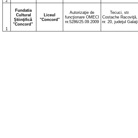
2
Fundatia
Autorizaţie de
Tecuci, str.
Cultural
Liceul
funcţionare OMECI
Costache Racoviţă,
Ştiinţifică
"Concord"
nr.5286/25.09.2009
nr. 20, judeţul Galaţi
"Concord"
1