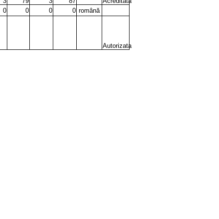
3
79
3
87
Acreditata
0
0
0
0
română
Autorizata