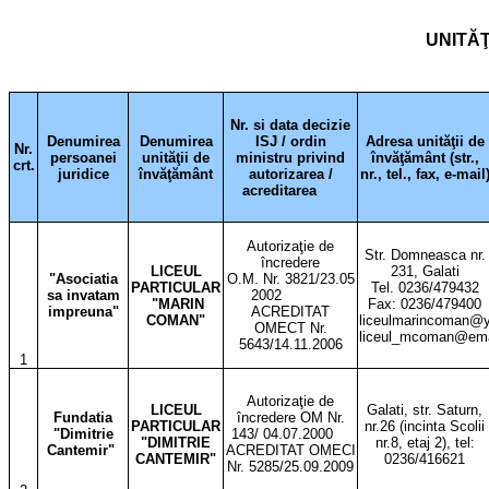
UNITĂŢ
Nr. si data decizie
Denumirea
Denumirea
ISJ / ordin
Adresa unităţii de
Nr.
persoanei
unităţii de
ministru privind
învăţământ (str.,
crt.
juridice
învăţământ
autorizarea /
nr., tel., fax, e-mail
acreditarea
Autorizaţie de
Str. Domneasca nr.
încredere
LICEUL
231, Galati
"Asociatia
O.M. Nr. 3821/23.05
PARTICULAR
Tel. 0236/479432
sa invatam
2002
"MARIN
Fax: 0236/479400
impreuna"
ACREDITAT
COMAN"
liceulmarincoman@
OMECT Nr.
liceul_mcoman@ema
5643/14.11.2006
1
Autorizaţie de
LICEUL
Galati, str. Saturn,
Fundatia
încredere OM Nr.
PARTICULAR
nr.26 (incinta Scolii
"Dimitrie
143/ 04.07.2000
"DIMITRIE
nr.8, etaj 2), tel:
Cantemir"
ACREDITAT OMECI
CANTEMIR"
0236/416621
Nr. 5285/25.09.2009