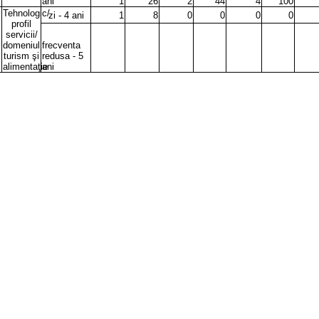
ani
1
26
2
44
4
100
Tehnologic/
zi - 4 ani
1
8
0
0
0
0
profil
servicii/
domeniul
frecventa
turism şi
redusa - 5
alimentaţie
ani