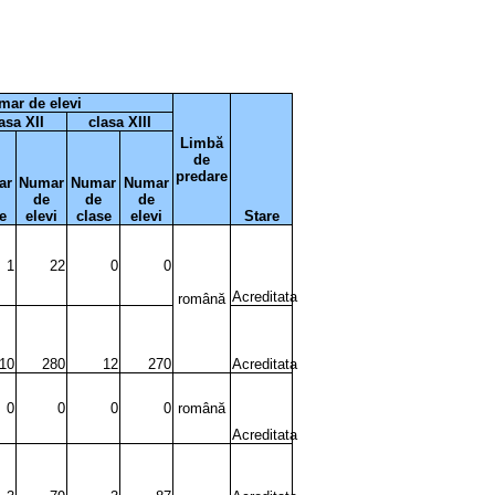
mar de elevi
asa XII
clasa XIII
Limbă
de
predare
ar
Numar
Numar
Numar
de
de
de
e
elevi
clase
elevi
Stare
1
22
0
0
Acreditata
română
10
280
12
270
Acreditata
0
0
0
0
română
Acreditata