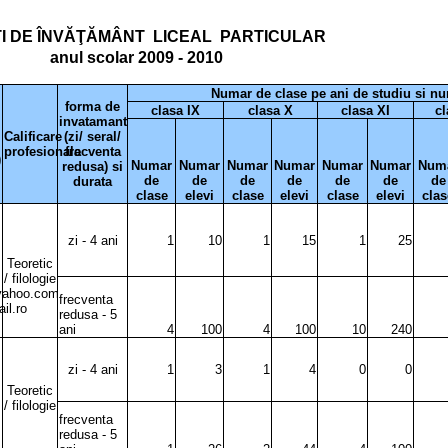
I DE ÎNVĂŢĂMÂNT
LICEAL
PARTICULAR
anul scolar 2009 - 2010
Numar de clase pe ani de studiu si nu
forma de
clasa IX
clasa X
clasa XI
cl
invatamant
Calificare
(zi/ seral/
profesionala
frecventa
)
Numar
Numar
Numar
Numar
Numar
Numar
Num
redusa) si
de
de
de
de
de
de
de
durata
clase
elevi
clase
elevi
clase
elevi
clas
zi - 4 ani
1
10
1
15
1
25
Teoretic
/ filologie
yahoo.com
frecventa
il.ro
redusa - 5
ani
4
100
4
100
10
240
zi - 4 ani
1
3
1
4
0
0
Teoretic
/ filologie
frecventa
redusa - 5