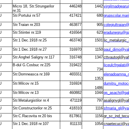
U
Micro 18, Str.Strungarilor
446248
1442
virgilmadgear
nr.31
U
Str.Portului nr.57
417421
680
grupscolar.mar
U
Str.Traian nr.203
463877
905
colegiultraia
U
Str.Stiintei nr.119
416564
623
eradunegru@gal
U
Str.1 Dec.1918 nr.25
463740
1501
lic_metalurgi
U
Str.1 Dec.1918 nr.27
316970
1150
paul_dimo@ya
U
Str.Anghel Saligny nr.117
316748
1347
cttvautogl@ya
U
B-dul G.Cosbuc nr.225
319422
liceulcfrgalat
734
U
Str.Domneasca nr.169
465551
elenadoamna_
1353
U
Str.Milcov nr.15
316924
dumitru_moto
1486
U
Str.Milcov nr.13
460882
1044
gs_asachi@gala
U
Str.Metalurgistilor nr.4
471119
797
asalignygl@ya
U
Str.Constructorilor nr.25
418310
1116
sfmaria_gl@y
U
Str.C.Racovita nr.20 bis
817861
1156
gr_sc_ind_tec
U
Str.1 Dec.1918 nr.107
811133
1054
cnaetecuci@y