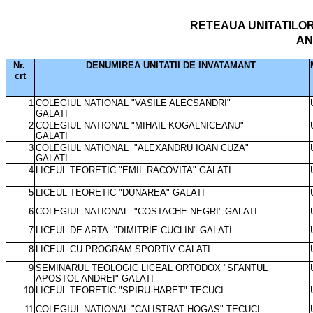
RETEAUA UNITATILOR
AN
Nr.
DENUMIREA UNITATII DE INVATAMANT
crt
1
COLEGIUL NATIONAL "VASILE ALECSANDRI"
GALATI
2
COLEGIUL NATIONAL "MIHAIL KOGALNICEANU"
GALATI
3
COLEGIUL NATIONAL
"ALEXANDRU IOAN CUZA"
GALATI
4
LICEUL TEORETIC "EMIL RACOVITA" GALATI
5
LICEUL TEORETIC "DUNAREA" GALATI
6
COLEGIUL NATIONAL
"COSTACHE NEGRI" GALATI
7
LICEUL DE ARTA
"DIMITRIE CUCLIN" GALATI
8
LICEUL CU PROGRAM SPORTIV GALATI
9
SEMINARUL TEOLOGIC LICEAL ORTODOX "SFANTUL
APOSTOL ANDREI" GALATI
10
LICEUL TEORETIC "SPIRU HARET" TECUCI
11
COLEGIUL NATIONAL "CALISTRAT HOGAS" TECUCI