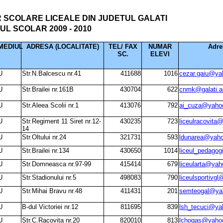
 SCOLARE LICEALE DIN JUDETUL GALATI
UL SCOLAR 2009 - 2010
MEDIUL
ADRESA (LOCALITATE)
TEL/ FAX
NUMAR
Adre
SC.
ELEVI
U
Str.N.Balcescu nr.41
411688
1016
cezar.gaiu@y
U
Str.Brailei nr.161B
430704
622
cnmk@galati.as
U
Str.Aleea Scolii nr.1
413076
792
ai_cuza@yaho
U
Str.Regiment 11 Siret nr.12-
430235
723
liceulracovit
14
U
Str.Oltului nr.24
321731
593
ldunarea@yah
U
Str.Brailei nr.134
430650
1014
liceul_pedago
U
Str.Domneasca nr.97-99
415414
679
liceularta@ya
U
Str.Stadionului nr.5
498083
790
liceulsportivg
U
Str.Mihai Bravu nr.48
411431
201
semteogal@ya
U
B-dul Victoriei nr.12
811695
839
lsh_tecuci@y
U
Str.C.Racovita nr.20
820010
813
lchogas@yaho