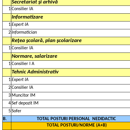
Secretariat şi arhivă
1
Consilier IA
Informatizare
1
Expert IA
2
Informatician
Reţea şcolară, plan şcolarizare
1
Consilier IA
Normare, salarizare
1
Consilier I A
Tehnic Administrativ
1
Expert IA
2
Consilier IA
3
Muncitor IM
4
Sef depozit IM
5
Sofer
B.
TOTAL POSTURI PERSONAL
NEDIDACTIC
TOTAL POSTURI/NORME (A+B)