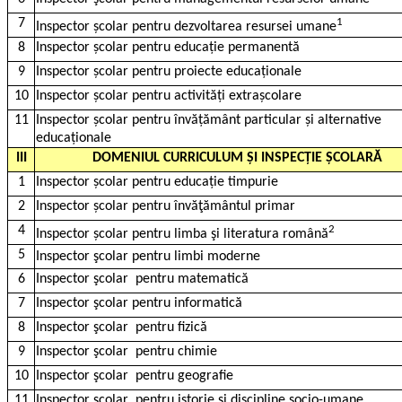
7
1
Inspector școlar pentru dezvoltarea resursei umane
8
Inspector școlar pentru educație permanentă
9
Inspector școlar pentru proiecte educaționale
10
Inspector școlar pentru activități extrașcolare
11
Inspector școlar pentru învățământ particular și alternative
educaționale
III
DOMENIUL CURRICULUM ȘI INSPECȚIE ȘCOLARĂ
1
Inspector școlar pentru educație timpurie
2
Inspector școlar pentru învăţământul primar
4
2
Inspector școlar pentru limba şi literatura română
5
Inspector şcolar pentru limbi moderne
6
Inspector şcolar
pentru matematică
7
Inspector şcolar pentru informatică
8
Inspector şcolar
pentru fizică
9
Inspector şcolar
pentru chimie
10
Inspector şcolar
pentru geografie
11
Inspector şcolar
pentru istorie şi discipline socio-umane