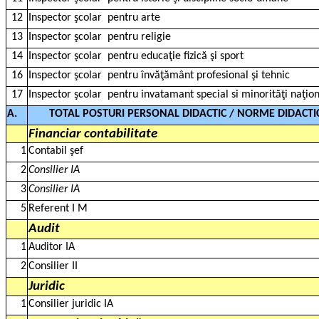
12
Inspector şcolar
pentru arte
13
Inspector şcolar
pentru religie
14
Inspector şcolar
pentru educaţie fizică şi sport
16
Inspector şcolar
pentru învăţământ profesional şi tehnic
17
Inspector şcolar
pentru invatamant special si minorităţi naţio
A.
TOTAL POSTURI PERSONAL DIDACTIC / NORME DIDACTI
Financiar contabilitate
1
Contabil şef
2
Consilier IA
3
Consilier IA
5
Referent I M
Audit
1
Auditor IA
2
Consilier II
Juridic
1
Consilier juridic IA