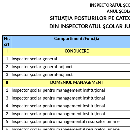
INSPECTORATUL ŞCO
ANUL ŞCOLA
SITUAŢIA POSTURILOR PE CATEG
DIN INSPECTORATUL ŞCOLAR JUD
Nr.
Compartiment/Funcţia
crt
I
CONDUCERE
1
Inspector şcolar general
2
Inspector şcolar general-adjunct
3
Inspector şcolar general-adjunct
II
DOMENIUL MANAGEMENT
1
Inspector şcolar pentru management instituțional
3
Inspector şcolar pentru management instituțional
4
Inspector şcolar pentru management instituțional
2
Inspector şcolar pentru management instituțional
5
Inspector şcolar pentru managementul resurselor umane
6
Inspector şcolar pentru managementul resurselor umane