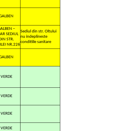
GALBEN
ALBEN –
Sediul din str. Oltului
AR SEDIUL
nu indeplineste
DIN STR.
conditiile sanitare
ILEI NR.226
GALBEN
VERDE
VERDE
VERDE
VERDE