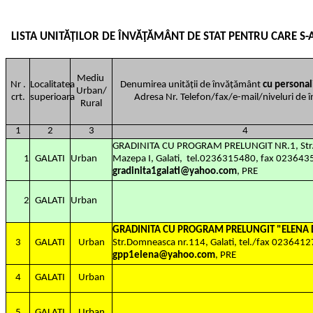
LISTA UNITĂȚILOR DE ÎNVĂŢĂMÂNT DE STAT PENTRU CARE S
Mediu
Nr .
Localitatea
Denumirea unității de învățământ
cu personali
Urban/
crt.
superioara
Adresa Nr. Telefon/fax/e-mail/niveluri de
Rural
1
2
3
4
GRADINITA CU PROGRAM PRELUNGIT NR.1,
Str
1
GALATI
Urban
Mazepa I, Galati,
tel.0236315480, fax 0236435
gradinita1galati@yahoo.com
, PRE
2
GALATI
Urban
GRADINITA CU PROGRAM PRELUNGIT "ELEN
3
GALATI
Urban
Str.Domneasca nr.114, Galati, tel./fax 0236412
gpp1elena@yahoo.com
, PRE
4
GALATI
Urban
5
GALATI
Urban