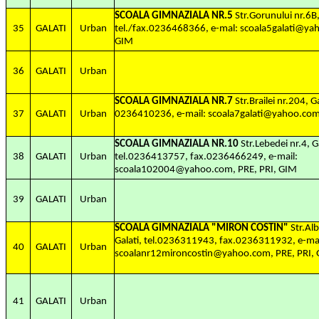
SCOALA GIMNAZIALA NR.5
Str.Gorunului nr.6B,
35
GALATI
Urban
tel./fax.0236468366, e-mal: scoala5galati@ya
GIM
36
GALATI
Urban
SCOALA GIMNAZIALA NR.7
Str.Brailei nr.204, Ga
37
GALATI
Urban
0236410236, e-mail: scoala7galati@yahoo.com
SCOALA GIMNAZIALA NR.10
Str.Lebedei nr.4, G
38
GALATI
Urban
tel.0236413757, fax.0236466249, e-mail:
scoala102004@yahoo.com, PRE, PRI, GIM
39
GALATI
Urban
SCOALA GIMNAZIALA "MIRON COSTIN"
Str.Alb
Galati, tel.0236311943, fax.0236311932, e-mai
40
GALATI
Urban
scoalanr12mironcostin@yahoo.com, PRE, PRI,
41
GALATI
Urban