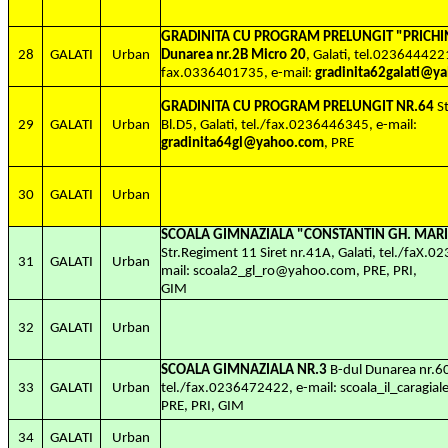
GRADINITA CU PROGRAM PRELUNGIT "PRICHIN
28
GALATI
Urban
Dunarea nr.2B Micro 20
, Galati, tel.023644422
fax.0336401735, e-mail:
gradinita62galati@y
GRADINITA CU PROGRAM PRELUNGIT NR.64
St
29
GALATI
Urban
Bl.D5, Galati, tel./fax.0236446345, e-mail:
gradinita64gl@yahoo.com
, PRE
30
GALATI
Urban
SCOALA GIMNAZIALA "CONSTANTIN GH. MAR
Str.Regiment 11 Siret nr.41A, Galati, tel./faX.
31
GALATI
Urban
mail: scoala2_gl_ro@yahoo.com, PRE, PRI,
GIM
32
GALATI
Urban
SCOALA GIMNAZIALA NR.3
B-dul Dunarea nr.60
33
GALATI
Urban
tel./fax.0236472422, e-mail: scoala_il_caragi
PRE, PRI, GIM
34
GALATI
Urban