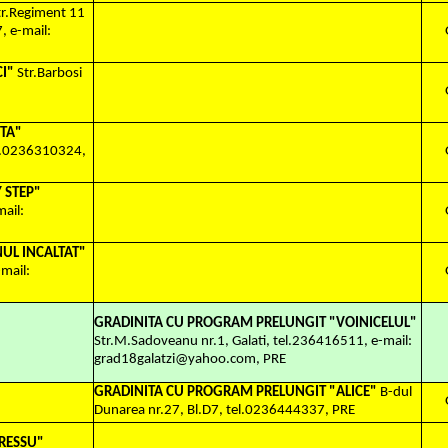
tr.Regiment 11
7, e-mail:
CI"
Str.Barbosi
TA"
x.0236310324,
 STEP"
mail:
UL INCALTAT"
-mail:
GRADINITA CU PROGRAM PRELUNGIT "VOINICELUL"
Str.M.Sadoveanu nr.1, Galati, tel.236416511, e-mail:
grad18galatzi@yahoo.com, PRE
GRADINITA CU PROGRAM PRELUNGIT "ALICE"
B-dul
Dunarea nr.27, Bl.D7, tel.0236444337, PRE
RESSU"