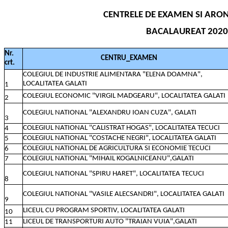
CENTRELE DE EXAMEN SI ARON
BACALAUREAT 2020 
Nr.
CENTRU_EXAMEN
crt.
COLEGIUL DE INDUSTRIE ALIMENTARA "ELENA DOAMNA",
LOCALITATEA GALATI
1
COLEGIUL ECONOMIC "VIRGIL MADGEARU", LOCALITATEA GALATI
2
COLEGIUL NATIONAL "ALEXANDRU IOAN CUZA", GALATI
3
COLEGIUL NATIONAL "CALISTRAT HOGAS", LOCALITATEA TECUCI
4
COLEGIUL NATIONAL "COSTACHE NEGRI", LOCALITATEA GALATI
5
COLEGIUL NATIONAL DE AGRICULTURA SI ECONOMIE TECUCI
6
COLEGIUL NATIONAL "MIHAIL KOGALNICEANU",GALATI
7
COLEGIUL NATIONAL "SPIRU HARET", LOCALITATEA TECUCI
8
COLEGIUL NATIONAL "VASILE ALECSANDRI", LOCALITATEA GALATI
9
LICEUL CU PROGRAM SPORTIV, LOCALITATEA GALATI
10
LICEUL DE TRANSPORTURI AUTO "TRAIAN VUIA",GALATI
11