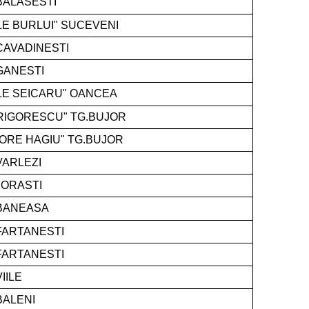
BALASESTI
LE BURLUI" SUCEVENI
CAVADINESTI
GANESTI
ILE SEICARU" OANCEA
RIGORESCU" TG.BUJOR
ORE HAGIU" TG.BUJOR
VARLEZI
JORASTI
 BANEASA
FARTANESTI
FARTANESTI
IILE
BALENI