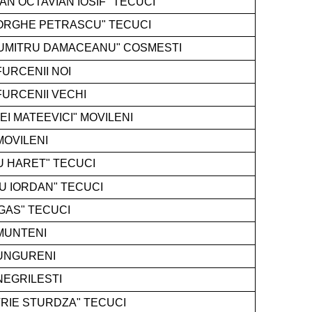
AN OCTAVIAN IOSIF" TECUCI
ORGHE PETRASCU" TECUCI
.DUMITRU DAMACEANU" COSMESTI
FURCENII NOI
FURCENII VECHI
EI MATEEVICI" MOVILENI
MOVILENI
U HARET" TECUCI
U IORDAN" TECUCI
GAS" TECUCI
 MUNTENI
 UNGURENI
NEGRILESTI
TRIE STURDZA" TECUCI