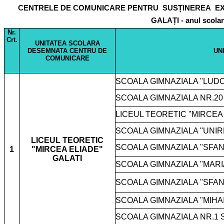
CENTRELE DE COMUNICARE PENTRU
SUSȚINEREA
E
GALAȚI - anul scolar
Nr.
Crt.
UNITATEA SCOLARA
DESEMNATA CENTRU DE
UN
COMUNICARE
SCOALA GIMNAZIALA "LUDO
SCOALA GIMNAZIALA NR.20
LICEUL TEORETIC "MIRCEA 
SCOALA GIMNAZIALA "UNI
LICEUL TEORETIC
SCOALA GIMNAZIALA "SFAN
1
"MIRCEA ELIADE"
GALATI
SCOALA GIMNAZIALA "MAR
SCOALA GIMNAZIALA "SFA
SCOALA GIMNAZIALA "MIHAI
SCOALA GIMNAZIALA NR.1