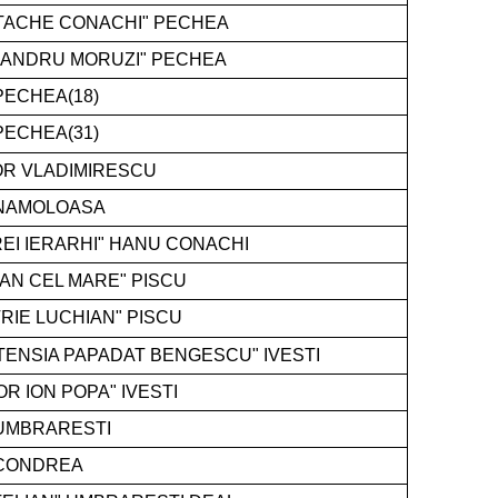
TACHE CONACHI" PECHEA
XANDRU MORUZI" PECHEA
PECHEA(18)
PECHEA(31)
R VLADIMIRESCU
 NAMOLOASA
REI IERARHI" HANU CONACHI
AN CEL MARE" PISCU
TRIE LUCHIAN" PISCU
TENSIA PAPADAT BENGESCU" IVESTI
R ION POPA" IVESTI
 UMBRARESTI
 CONDREA