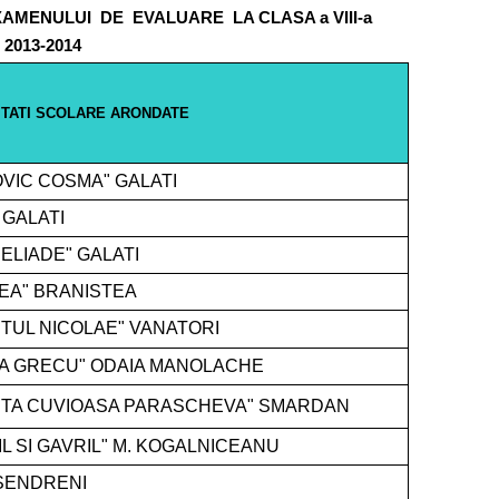
XAMENULUI
DE
EVALUARE
LA CLASA a VIII-a
 2013-2014
ITATI SCOLARE ARONDATE
VIC COSMA" GALATI
 GALATI
ELIADE" GALATI
REA" BRANISTEA
TUL NICOLAE" VANATORI
IA GRECU" ODAIA MANOLACHE
NTA CUVIOASA PARASCHEVA" SMARDAN
L SI GAVRIL" M. KOGALNICEANU
 SENDRENI