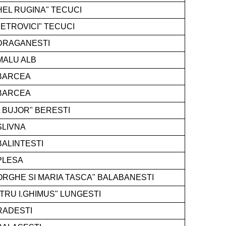
HEL RUGINA" TECUCI
PETROVICI" TECUCI
 DRAGANESTI
MALU ALB
 BARCEA
 BARCEA
 BUJOR" BERESTI
SLIVNA
BALINTESTI
PLESA
ORGHE SI MARIA TASCA" BALABANESTI
TRU I.GHIMUS" LUNGESTI
RADESTI